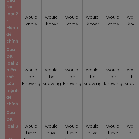
Câu 
ĐK 
loại 2 
would 
would 
would 
would 
would 
would
- 
know
know
know
know
know
kno
Mệnh 
đề 
chính
Câu 
ĐK 
loại 2
Biến 
would 
would 
would 
would 
would 
would
thế 
be
be
be
be
be
be
của 
knowing
knowing
knowing
knowing
knowing
knowi
mệnh 
đề 
chính
Câu 
ĐK 
loại 3 
would 
would 
would 
would 
would 
would
- 
have
have
have
have
have
have