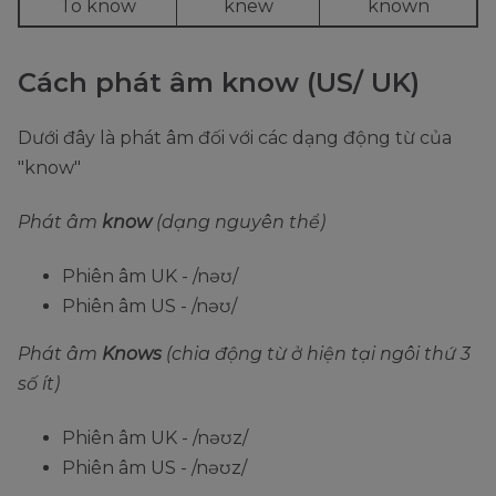
To know
knew
known
Cách phát âm know (US/ UK)
Dưới đây là phát âm đối với các dạng động từ của
"know"
Phát âm
know
(dạng nguyên thể)
Phiên âm UK - /nəʊ/
Phiên âm US - /nəʊ/
Phát âm
Knows
(chia động từ ở hiện tại ngôi thứ 3
số ít)
Phiên âm UK - /nəʊz/
Phiên âm US - /nəʊz/