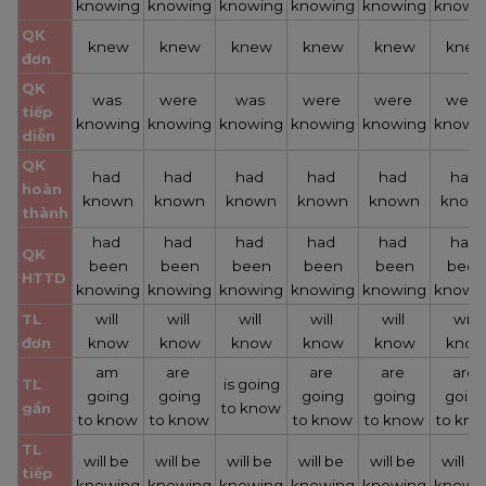
knowing
knowing
knowing
knowing
knowing
knowi
QK 
knew
knew
knew
knew
knew
kne
đơn
QK 
was 
were 
was 
were 
were 
were 
tiếp 
knowing
knowing
knowing
knowing
knowing
knowi
diễn
QK 
had 
had 
had 
had 
had 
had 
hoàn 
known
known
known
known
known
know
thành
had 
had 
had 
had 
had 
had 
QK 
been
been
been
been
been
been
HTTD
knowing
knowing
knowing
knowing
knowing
knowi
TL 
will 
will 
will 
will 
will 
will 
đơn
know
know
know
know
know
kno
am 
are 
are 
are 
are 
TL 
is going
going
going
going
going
goin
gần
to know
to know
to know
to know
to know
to kn
TL 
will be 
will be 
will be 
will be 
will be 
will be
tiếp 
knowing
knowing
knowing
knowing
knowing
knowi