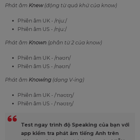
Phát âm
Knew
(động từ quá khứ của know)
Phiên âm UK - /njuː/
Phiên âm US - /njuː/
Phát âm
Known
(phân từ 2 của know)
Phiên âm UK - /nəʊn/
Phiên âm US - /nəʊn/
Phát âm
Knowing
(dạng V-ing)
Phiên âm UK - /ˈnəʊɪŋ/
Phiên âm US - /ˈnəʊɪŋ/
Test ngay trình độ Speaking của bạn với
app kiểm tra phát âm tiếng Anh trên