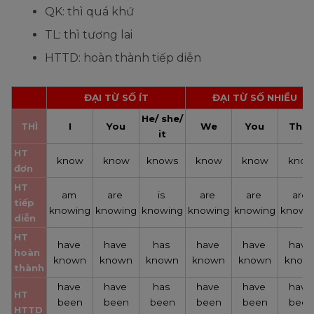
QK: thì quá khứ
TL: thì tương lai
HTTD: hoàn thành tiếp diễn
ĐẠI TỪ SỐ ÍT
ĐẠI TỪ SỐ NHIỀU
He/ she/ 
THÌ
I
You
We
You
They
it
HT 
know
know
knows
know
know
kno
đơn
HT 
am 
are 
is 
are 
are 
are 
tiếp 
knowing
knowing
knowing
knowing
knowing
knowi
diễn
HT 
have 
have 
has 
have 
have 
have 
hoàn 
known
known
known
known
known
know
thành
have 
have 
has 
have 
have 
have 
HT 
been
been
been
been
been
been
HTTD