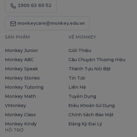
1900 63 60 52
monkeycare@monkey.edu.vn
SẢN PHẨM
VỀ MONKEY
Monkey Junior
Giới Thiệu
Monkey ABC
Câu Chuyện Thương Hiệu
Monkey Speak
Thành Tựu Nổi Bật
Monkey Stories
Tin Tức
Monkey Tutoring
Liên Hệ
Monkey Math
Tuyển Dụng
VMonkey
Điều Khoản Sử Dụng
Monkey Class
Chính Sách Bảo Mật
Monkey Kindy
Đăng Ký Đại Lý
HỖ TRỢ