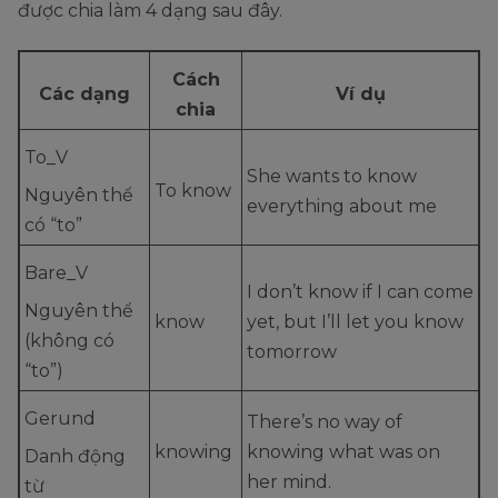
được chia làm 4 dạng sau đây.
Cách
Các dạng
Ví dụ
chia
To_V
She wants to know
To know
Nguyên thể
everything about me
có “to”
Bare_V
I don’t know if I can come
Nguyên thể
know
yet, but I’ll let you know
(không có
tomorrow
“to”)
Gerund
There’s no way of
knowing
knowing what was on
Danh động
her mind.
từ