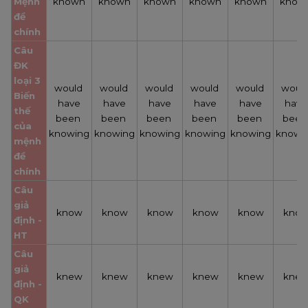
Mệnh 
known
known
known
known
known
know
đề 
chính
Câu 
ĐK 
loại 3
would 
would 
would 
would 
would 
would
Biến 
have
have
have
have
have
have
thế 
been 
been 
been 
been 
been 
been 
của 
knowing
knowing
knowing
knowing
knowing
knowi
mệnh 
đề 
chính
Câu 
giả 
know
know
know
know
know
kno
định - 
HT
Câu 
giả 
knew
knew
knew
knew
knew
kne
định - 
QK