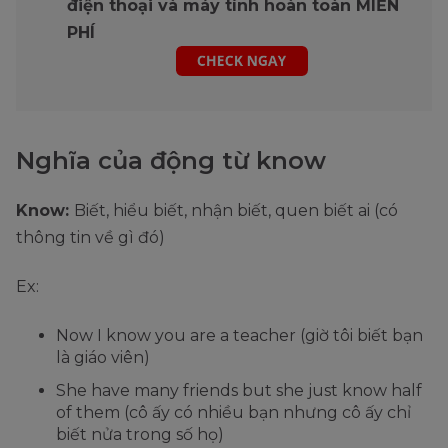
điện thoại và máy tính hoàn toàn MIỄN
PHÍ
Nghĩa của động từ know
Know:
Biết, hiểu biết, nhận biết, quen biết ai (có
thông tin về gì đó)
Ex:
Now I know you are a teacher (giờ tôi biết bạn
là giáo viên)
She have many friends but she just know half
of them (cô ấy có nhiều bạn nhưng cô ấy chỉ
biết nửa trong số họ)