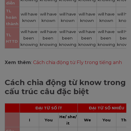
diễn
TL 
will have
will have
will have
will have
will have
will ha
hoàn 
known
known
known
known
known
know
thành
will have
will have
will have
will have
will have
will ha
TL 
been 
been 
been 
been 
been 
been 
HTTD
knowing
knowing
knowing
knowing
knowing
knowi
Xem thêm
:
Cách chia động từ Fly trong tiếng anh
Cách chia động từ know trong
cấu trúc câu đặc biệt
ĐẠI TỪ SỐ ÍT
ĐẠI TỪ SỐ NHIỀU
He/ she/ 
I
You
We
You
The
it