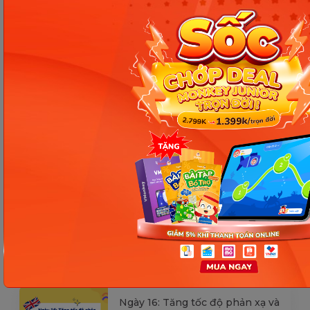
Các Bài Viết Mới Nhất
[Thảo luận] Cơn thịnh nộ (ăn
vạ) của trẻ | Kỷ luật tích cực #17
Ngày 18: Vì sao bé nhanh quên
từ tiếng Anh? Cách giúp con
nhớ lâu mà không cần học
nhiều
Ngày 17: Bé nhận diện từ nhanh
qua hình ảnh – Chìa khóa giúp
con hiểu ngay không cần dịch
Ngày 16: Tăng tốc độ phản xạ và