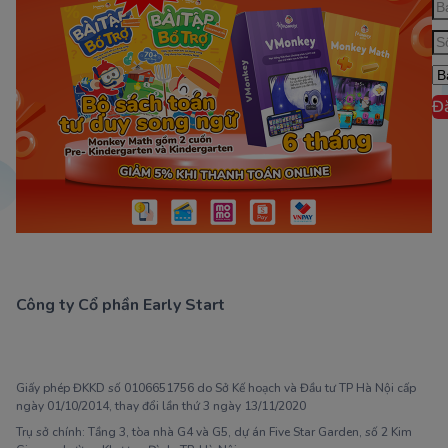
Đ
Công ty Cổ phần Early Start
1900 63 60 52
Giấy phép ĐKKD số 0106651756 do Sở Kế hoạch và Đầu tư TP Hà Nội cấp
ngày 01/10/2014, thay đổi lần thứ 3 ngày 13/11/2020
Trụ sở chính: Tầng 3, tòa nhà G4 và G5, dự án Five Star Garden, số 2 Kim