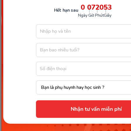
0
07
20
51
#English General
Chia sẻ ngay
Hết hạn sau
Ngày
Giờ
Phút
Giây
Thông tin trong bài viết được tổng hợp nhằm
mục đích tham khảo và có thể thay đổi mà
không cần báo trước. Quý khách vui lòng
kiểm tra lại qua các kênh chính thức hoặc liên
hệ trực tiếp với đơn vị liên quan để nắm bắt
tình hình thực tế.
Nhận tư vấn miễn phí