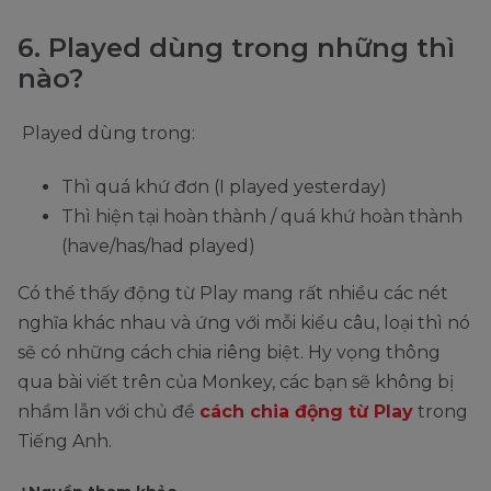
6. Played dùng trong những thì
nào?
Played dùng trong:
Thì quá khứ đơn (I played yesterday)
Thì hiện tại hoàn thành / quá khứ hoàn thành
(have/has/had played)
Có thể thấy động từ Play mang rất nhiều các nét
nghĩa khác nhau và ứng với mỗi kiểu câu, loại thì nó
sẽ có những cách chia riêng biệt. Hy vọng thông
qua bài viết trên của Monkey, các bạn sẽ không bị
nhầm lẫn với chủ đề
cách chia động từ Play
trong
Tiếng Anh.