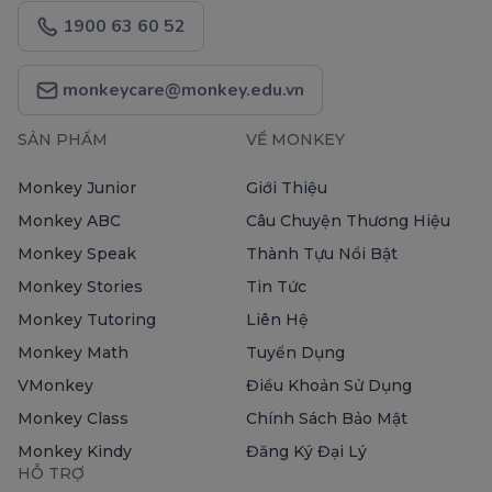
1900 63 60 52
monkeycare@monkey.edu.vn
SẢN PHẨM
VỀ MONKEY
Monkey Junior
Giới Thiệu
Monkey ABC
Câu Chuyện Thương Hiệu
Monkey Speak
Thành Tựu Nổi Bật
Monkey Stories
Tin Tức
Monkey Tutoring
Liên Hệ
Monkey Math
Tuyển Dụng
VMonkey
Điều Khoản Sử Dụng
Monkey Class
Chính Sách Bảo Mật
Monkey Kindy
Đăng Ký Đại Lý
HỖ TRỢ