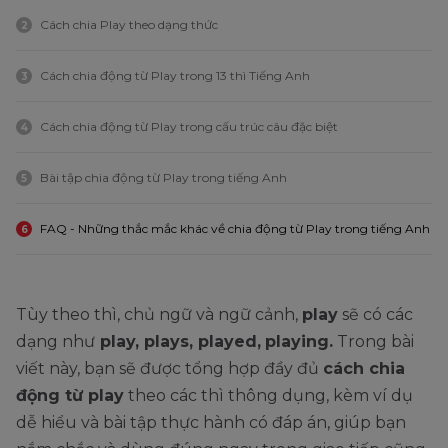
Cách chia Play theo dạng thức
2
Cách chia động từ Play trong 13 thì Tiếng Anh
3
Cách chia động từ Play trong cấu trúc câu đặc biệt
4
Bài tập chia động từ Play trong tiếng Anh
5
FAQ - Những thắc mắc khác về chia động từ Play trong tiếng Anh
6
Tùy theo thì, chủ ngữ và ngữ cảnh,
play
sẽ có các
dạng như
play, plays, played,
playing.
Trong bài
viết này, bạn sẽ được tổng hợp đầy đủ
cách chia
động từ play
theo các thì thông dụng, kèm ví dụ
dễ hiểu và bài tập thực hành có đáp án, giúp bạn