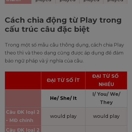
had 
had 
had 
had 
QK HTTD
been
been
been
been
Cách chia động từ Play trong
playing
playing
playing
playing
cấu trúc câu đặc biệt
TL đơn
will play
will play
will play
will play
Trong một số mẫu câu thông dụng, cách chia Play
are 
are 
am going
is going
theo thì và theo dạng cũng được áp dụng để đảm
TL gần
going
going
to play
to play
bảo ngữ pháp và ý nghĩa của câu.
to play
to play
TL tiếp 
will be 
will be 
will be 
will be 
ĐẠI TỪ SỐ 
diễn
playing
playing
playing
playing
ĐẠI TỪ SỐ ÍT
NHIỀU
TL hoàn 
will have
will have
will have
will have
I/ You/ We/
thành
played
played
played
played
He/ She/ It
They
will have
will have
will have
will have
Câu ĐK loại 2 
TL HTTD
been 
been 
been 
been 
would play
would play
- MĐ chính
playing
playing
playing
playing
Câu ĐK loại 2