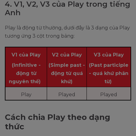
4. V1, V2, V3 của Play trong tiếng
Anh
Play là động từ thường, dưới đây là 3 dạng của Play
tương ứng 3 cột trong bảng:
V1
của Play
V2
của Play
V3 của Play
(Infinitive -
(Simple past -
(Past participle
động từ
động từ quá
- quá khứ phân
nguyên thể)
khứ)
từ)
Play
Played
Played
Cách chia Play theo dạng
thức