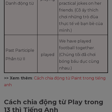
Danh động từ
practical jokes on her
friends. (Cô ấy thích
chơi những trò đùa
thực tế về bạn bè của
mình.)
We have played
football together.
Past Participle
played
(Chúng tôi đã chơi
Phân từ II
bóng bầu dục cùng
nhau.)
>> Xem thêm
:
Cách chia động từ Paint trong tiếng
anh
Cách chia động từ Play trong
13 thì Tiếng Anh