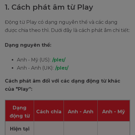
1. Cách phát âm từ Play
Động từ Play có dạng nguyên thể và các dạng
được chia theo thì. Dưới đây là cách phát âm chi tiết:
Dạng nguyên thể:
Anh - Mỹ (US):
/pleɪ/
Anh - Anh (UK):
/pleɪ/
Cách phát âm đối với các dạng động từ khác
của "Play”:
Dạng
Cách chia
Anh - Anh
Anh - Mỹ
động từ
Hiện tại