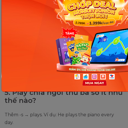
4. Khi nào dùng play và khi nào
dùng playing?
Dùng play khi động từ ở dạng nguyên mẫu
hoặc sau chủ ngữ trong thì hiện tại đơn.
Dùng playing khi:
Chia thì tiếp diễn (am/is/are playing)
Đứng sau giới từ (interested in playing)
Làm danh động từ
5. Play chia ngôi thứ ba số ít như
thế nào?
Thêm -s → plays. Ví dụ: He plays the piano every
day.