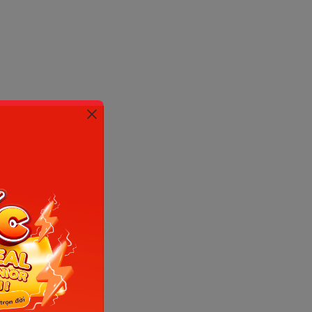
.
 nhận