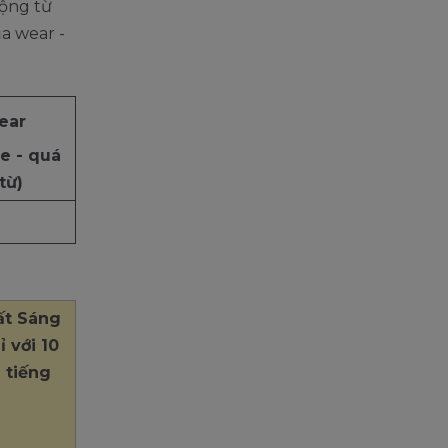
ộng từ
a wear -
ear
le - quá
từ)
ất Sáng
 với 10
g tiếng