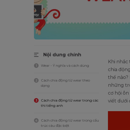
Nội dung chính
Khi nhắc
Wear - Ý nghĩa và cách dùng
1
chia độn
thế nào? 
Cách chia động từ wear theo
2
những trư
dạng
cơ hội ôn
Cách chia động từ wear trong các
viết dưới 
3
thì tiếng anh
Cách chia động từ wear trong cấu
4
trúc câu đặc biệt