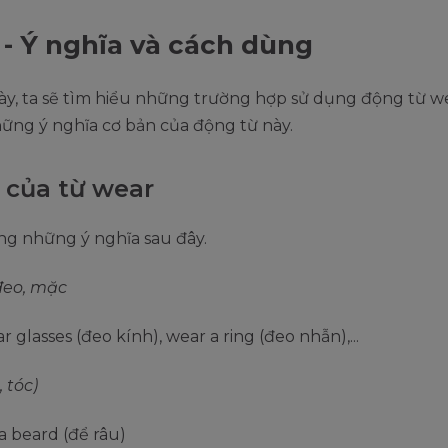
- Ý nghĩa và cách dùng
y, ta sẽ tìm hiểu những trường hợp sử dụng động từ we
hững ý nghĩa cơ bản của động từ này.
 của từ wear
g những ý nghĩa sau đây.
đeo, mặc
r glasses (đeo kính), wear a ring (đeo nhẫn),...
, tóc)
a beard (để râu)