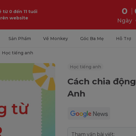
0
 từ 0 đến 11 tuổi
trên website
Ngày
Sản Phẩm
Về Monkey
Góc Ba Mẹ
Hỗ Trợ
Học tiếng anh
Học tiếng anh
Cách chia động
Anh
Tham vấn bài viết: