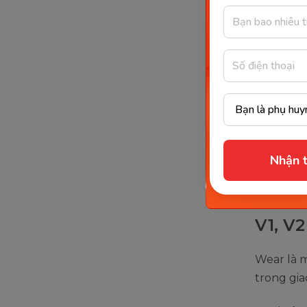
Wea
Wea
Cách 
Phân biệt
Phát âm 
Nhận t
Phát âm 
V1, V
Wear là 
trong gia