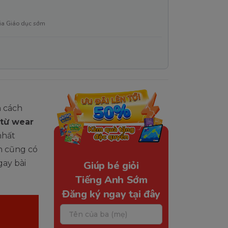
ia Giáo dục sớm
n cách
 từ wear
nhất
ạn cũng có
gay bài
Giúp bé giỏi
Tiếng Anh Sớm
Đăng ký ngay tại đây