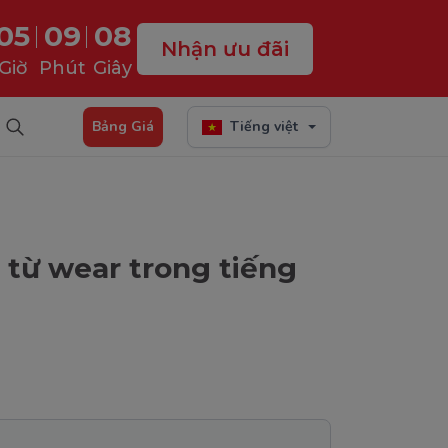
05
09
07
Nhận ưu đãi
Giờ
Phút
Giây
Bảng Giá
Tiếng việt
 từ wear trong tiếng