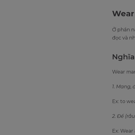
Wear 
Ở phần nà
đọc và n
Nghĩa
Wear man
1. Mang, 
Ex: to wea
2. Để (râu
Ex: Wear 