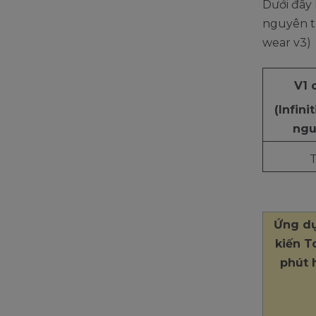
Dưới đây
nguyên th
wear v3)
V1 
(Infini
ngu
Ứng dụ
kiến T
phút h