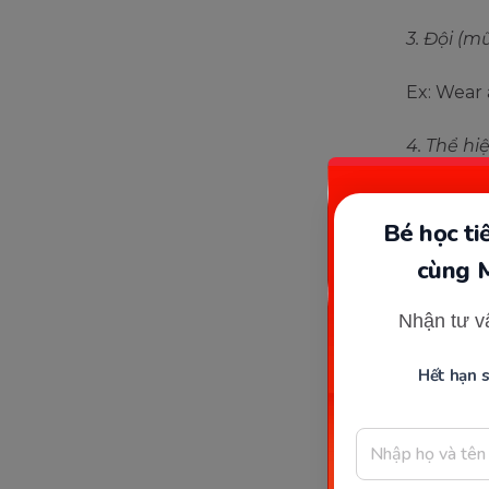
3. Đội (m
Ex: Wear 
4. Thể h
Ex: The 
Bé học t
5. Chịu,
cùng 
Ex: Her p
Nhận tư v
quyết địn
Hết hạn 
* Một số 
Wear
Wear