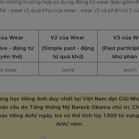
 là những trường hợp sử dụng động từ wear (bao gồm đ
ể - wear v1, quá khứ của wear - wear v2 và phân từ 2 củ
của Wear
V2 của Wear
V3 của W
tive - động từ
(Simple past - động
(Past particip
yên thể)
từ quá khứ)
khứ phân 
To wear
wore
worn
ng học tiếng Anh duy nhất tại Việt Nam đạt Giải Nh
oàn cầu do Tổng thống Mỹ Barack Obama chủ trì. Chỉ
ọc tiếng Anh/ ngày, trẻ có thể tích lũy 1.000 từ vựn
Anh/ năm.