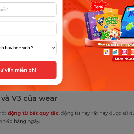
r off: Làm mòn dần
r away: Làm mòn dần, làm mất dần
phát âm wear (US/ UK)
 phiên âm của wear đối với tiếng Anh Anh (UK) và Anh M
UK /weər/
ư vấn miễn phí
US /wer/
2 và V3 của wear
một
động từ bất quy tắc
, động từ này rất hay được sử 
o tiếp hàng ngày.