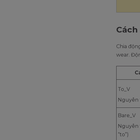
Cách 
Chia độn
wear. Độn
C
To_V
Nguyên t
Bare_V
Nguyên 
“to”)