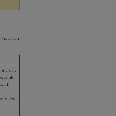
 nhau của
for us to
s while
each.
r a coat
ut