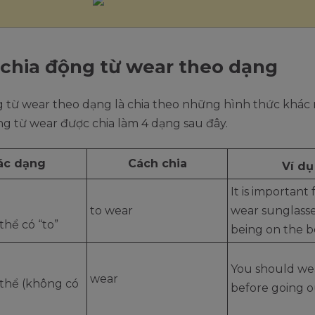
chia động từ wear theo dạng
g từ wear theo dạng là chia theo những hình thức khác
g từ wear được chia làm 4 dạng sau đây.
ác dạng
Cách chia
Ví dụ
It is important 
to wear
wear sunglasse
hể có “to”
being on the b
You should wea
wear
thể (không có
before going o