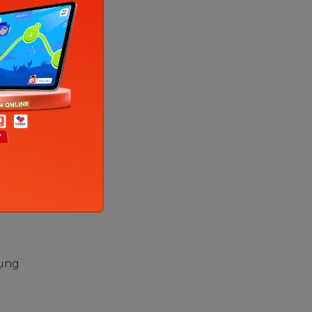
ỹ (US)
dụng