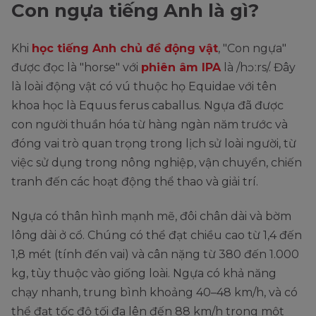
Con ngựa tiếng Anh là gì?
Khi
học tiếng Anh chủ đề động vật
, "Con ngựa"
được đọc là "horse" với
phiên âm IPA
là /hɔːrs/. Đây
là loài động vật có vú thuộc họ Equidae với tên
khoa học là Equus ferus caballus. Ngựa đã được
con người thuần hóa từ hàng ngàn năm trước và
đóng vai trò quan trọng trong lịch sử loài người, từ
việc sử dụng trong nông nghiệp, vận chuyển, chiến
tranh đến các hoạt động thể thao và giải trí.
Ngựa có thân hình mạnh mẽ, đôi chân dài và bờm
lông dài ở cổ. Chúng có thể đạt chiều cao từ 1,4 đến
1,8 mét (tính đến vai) và cân nặng từ 380 đến 1.000
kg, tùy thuộc vào giống loài. Ngựa có khả năng
chạy nhanh, trung bình khoảng 40–48 km/h, và có
thể đạt tốc độ tối đa lên đến 88 km/h trong một