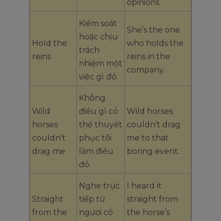
opinions.
Kiểm soát
She’s the one
hoặc chịu
Hold the
who holds the
trách
reins
reins in the
nhiệm một
company.
việc gì đó.
Không
Wild
điều gì có
Wild horses
horses
thể thuyết
couldn’t drag
couldn’t
phục tôi
me to that
drag me
làm điều
boring event.
đó.
Nghe trực
I heard it
Straight
tiếp từ
straight from
from the
người có
the horse’s