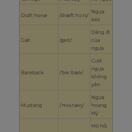
Ngựa
Draft horse
/dræft hɔːrs/
kéo
Dáng đi
Gait
/ɡeɪt/
của
ngựa
Cưỡi
ngựa
Bareback
/ˈberˌbæk/
không
yên
Ngựa
Mustang
/ˈmʌs.tæŋ/
hoang
Mỹ
Mồ hôi