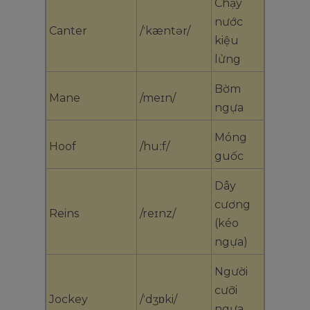
Chạy
nước
Canter
/ˈkæntər/
kiệu
lửng
Bờm
Mane
/meɪn/
ngựa
Móng
Hoof
/huːf/
guốc
Dây
cương
Reins
/reɪnz/
(kéo
ngựa)
Người
cưỡi
Jockey
/ˈdʒɒki/
ngựa