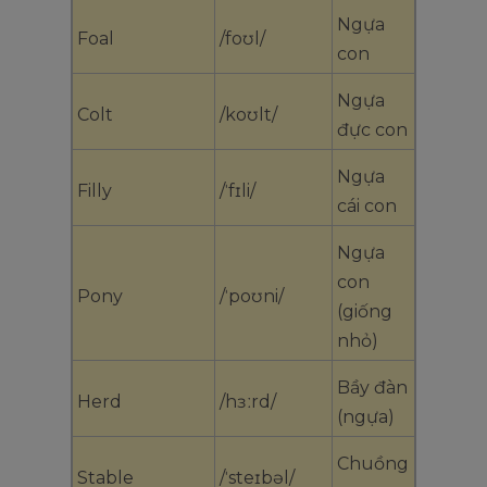
Ngựa
Foal
/foʊl/
con
Ngựa
Colt
/koʊlt/
đực con
Ngựa
Filly
/ˈfɪli/
cái con
Ngựa
con
Pony
/ˈpoʊni/
(giống
nhỏ)
Bầy đàn
Herd
/hɜːrd/
(ngựa)
Chuồng
Stable
/ˈsteɪbəl/