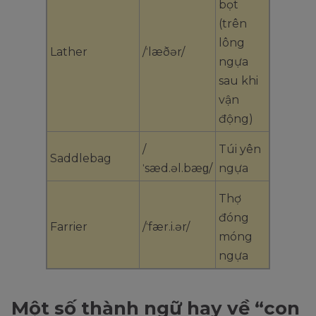
bọt
(trên
lông
Lather
/ˈlæðər/
ngựa
sau khi
vận
động)
/
Túi yên
Saddlebag
ˈsæd.əl.bæɡ/
ngựa
Thợ
đóng
Farrier
/ˈfær.i.ər/
móng
ngựa
Một số thành ngữ hay về “con