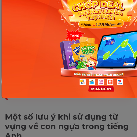
Các bài viết không thể bỏ lỡ
Tổng hợp 80 câu tiếng Anh
để ba mẹ giao tiếp với con
mỗi ngày
[TỔNG HỢP] Mẫu câu & từ
vựng tiếng Anh giao tiếp du
lịch thông dụng nhất
Top 11+ app học tiếng Anh
giao tiếp được ưa chuộng
nhất hiện nay
Một số lưu ý khi sử dụng từ
vựng về con ngựa trong tiếng
Anh