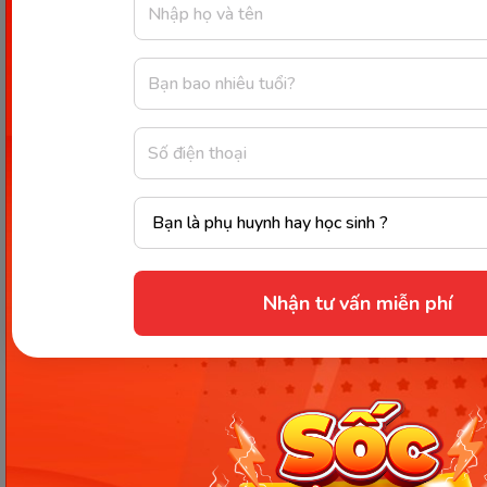
chỉ có một
He’s a one-trick
One-trick
khả năng
pony when it
pony
hoặc đặc
comes to
điểm nổi
marketing.
bật duy
nhất.
Một điều
I thought they
gì đó hoàn
were talking
toàn khác
Horse of a
about the
Nhận tư vấn miễn phí
biệt so với
different
same issue, but
những gì
color
it turns out it’s
đã được
a horse of a
đề cập
different color.
trước đó.