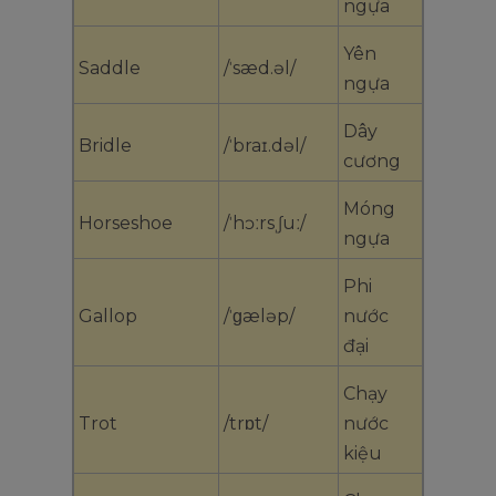
ngựa
Yên
Saddle
/ˈsæd.əl/
ngựa
Dây
Bridle
/ˈbraɪ.dəl/
cương
Móng
Horseshoe
/ˈhɔːrsˌʃuː/
ngựa
Phi
Gallop
/ˈɡæləp/
nước
đại
Chạy
Trot
/trɒt/
nước
kiệu