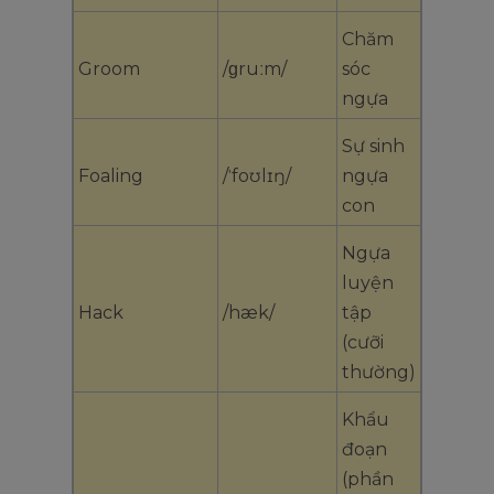
Chăm
Groom
/ɡruːm/
sóc
ngựa
Sự sinh
Foaling
/ˈfoʊlɪŋ/
ngựa
con
Ngựa
luyện
Hack
/hæk/
tập
(cưỡi
thường)
Khẩu
đoạn
(phần