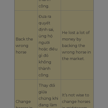
công.
Đưa ra
quyết
định sai,
He lost a lot of
ủng hộ
Back the
money by
người
wrong
backing the
hoặc điều
horse
wrong horse in
gì đó
the market.
không
thành
công.
Thay đổi
giữa
It’s not wise to
chừng khi
Change
change horses
đang làm