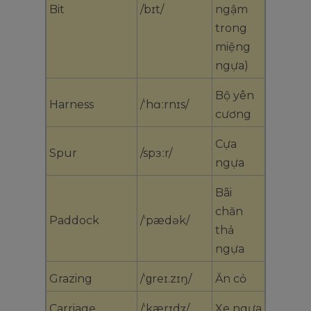
Bit
/bɪt/
ngậm
trong
miệng
ngựa)
Bộ yên
Harness
/ˈhɑːrnɪs/
cương
Cựa
Spur
/spɜːr/
ngựa
Bãi
chăn
Paddock
/ˈpædək/
thả
ngựa
Grazing
/ˈɡreɪ.zɪŋ/
Ăn cỏ
Carriage
/ˈkærɪdʒ/
Xe ngựa