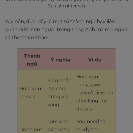
Sưu tầm internet)
Vậy nên, dưới đây là một số thành ngữ hay liên
quan đến "con ngựa" trong tiếng Anh mà mọi người
có thể tham khảo:
Thành
Ý nghĩa
Ví dụ
ngữ
Hold your
Kiên nhẫn,
horses, we
Hold your
đợi chờ,
haven’t finished
horses
đừng vội
checking the
vàng.
details.
Làm việc
You need to
Don’t put
sai thứ tự,
study the