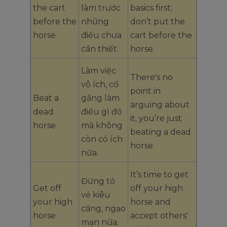
the cart
làm trước
basics first;
before the
những
don’t put the
horse
điều chưa
cart before the
cần thiết.
horse.
Làm việc
There's no
vô ích, cố
point in
Beat a
gắng làm
arguing about
dead
điều gì đó
it; you’re just
horse
mà không
beating a dead
còn có ích
horse.
nữa.
It’s time to get
Đừng tỏ
Get off
off your high
vẻ kiêu
your high
horse and
căng, ngạo
horse
accept others'
mạn nữa.