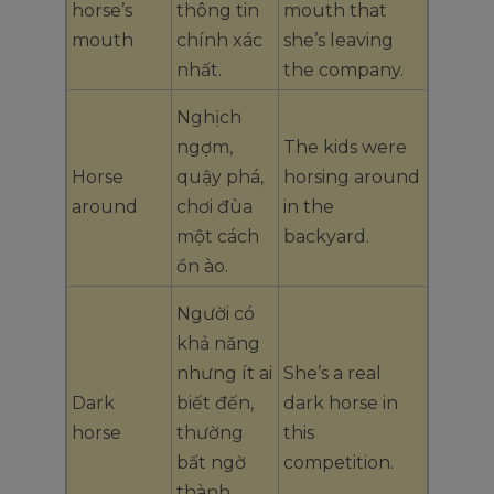
horse’s
thông tin
mouth that
mouth
chính xác
she’s leaving
nhất.
the company.
Nghịch
ngợm,
The kids were
Horse
quậy phá,
horsing around
around
chơi đùa
in the
một cách
backyard.
ồn ào.
Người có
khả năng
nhưng ít ai
She’s a real
Dark
biết đến,
dark horse in
horse
thường
this
bất ngờ
competition.
thành