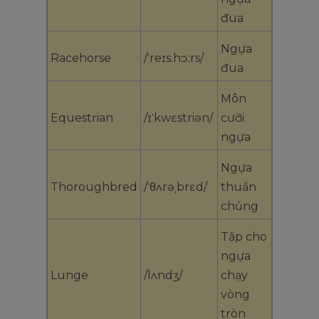
đua
Ngựa
Racehorse
/ˈreɪs.hɔːrs/
đua
Môn
Equestrian
/ɪˈkwɛstriən/
cưỡi
ngựa
Ngựa
Thoroughbred
/ˈθʌrəˌbrɛd/
thuần
chủng
Tập cho
ngựa
Lunge
/lʌndʒ/
chạy
vòng
tròn