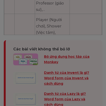
Professor (giáo
sư),…
Player (Người
chơi), Shower
(Việc tắm),
Engineer (Kỹ sư),
4
-er
Career (Sự
Các bài viết không thể bỏ lỡ
nghiệp),
Bộ ứng dụng học tập của
Member (Thành
Monkey
viên)
Danh từ của Invent là gì?
Artist (Nhà nghệ
Word form của Invent và
sĩ), Guitarist
cách dùng
(Nghệ sĩ guitar),
5
-ist
Specialist
Danh từ của Lazy là gì?
Word form của Lazy và
(Chuyên viên),
cách dùng