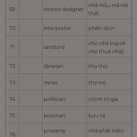
nhà mẫu mã nội
69
interior designer
thất
70
interpreter
phiên dịch
chủ nhà (người
71
landlord
cho thuê nhà)
72
librarian
thủ thư
73
miner
thợ mỏ
74
politician
chính trị gia
75
postman
bưu tá
property
nhà phát triển
76