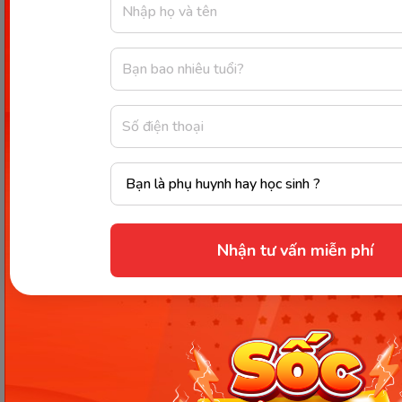
sinh răng
90
doctor:
bác sĩ
91
midwife
bà đỡ/nữ hộ sinh
92
nurse
y tá
93
optician
bác sĩ mắt
94
paramedic
trợ lý y tế
Nhận tư vấn miễn phí
pharmacist hoặc
dược sĩ (ở hiệu
95
chemist
thuốc)
96
physiotherapist
nhà vật lý trị liệu
nhà tâm thần