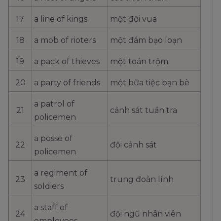
17
a line of kings
một đời vua
18
a mob of rioters
một đám bạo loạn
19
a pack of thieves
một toán trộm
20
a party of friends
một bữa tiệc bạn bè
a patrol of
21
cảnh sát tuần tra
policemen
a posse of
22
đội cảnh sát
policemen
a regiment of
23
trung đoàn lính
soldiers
a staff of
24
đội ngũ nhân viên
employees