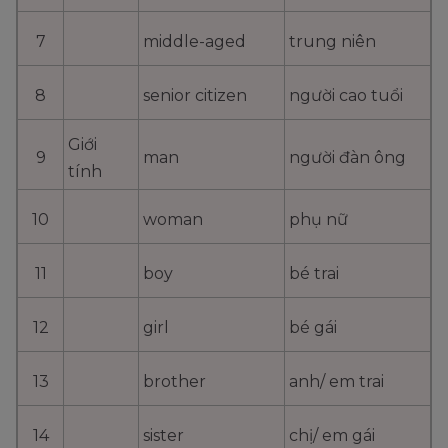
7
middle-aged
trung niên
8
senior citizen
người cao tuổi
Giới
9
man
người đàn ông
tính
10
woman
phụ nữ
11
boy
bé trai
12
girl
bé gái
13
brother
anh/ em trai
14
sister
chị/ em gái