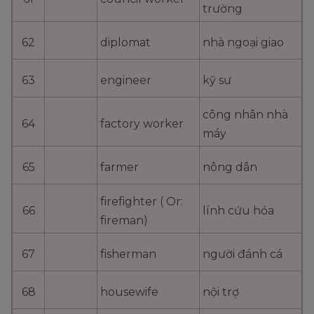
trường
62
diplomat
nhà ngoại giao
63
engineer
kỹ sư
công nhân nhà
64
factory worker
máy
65
farmer
nông dân
firefighter ( Or:
66
lính cứu hỏa
fireman)
67
fisherman
người đánh cá
68
housewife
nội trợ