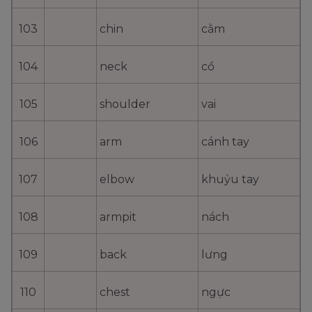
103
chin
cằm
104
neck
cổ
105
shoulder
vai
106
arm
cánh tay
107
elbow
khuỷu tay
108
armpit
nách
109
back
lưng
110
chest
ngực