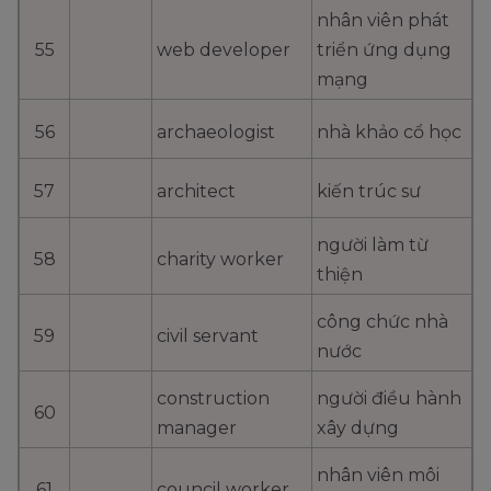
nhân viên phát
55
web developer
triển ứng dụng
mạng
56
archaeologist
nhà khảo cổ học
57
architect
kiến trúc sư
người làm từ
58
charity worker
thiện
công chức nhà
59
civil servant
nước
construction
người điều hành
60
manager
xây dựng
nhân viên môi
61
council worker