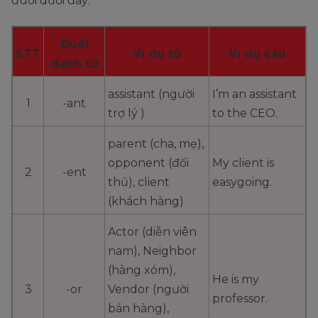
đuôi dưới đây:
Đuôi
STT
Ví dụ từ
Ví dụ câu
danh từ
assistant (người
I’m an assistant
1
-ant
trợ lý )
to the CEO.
parent (cha, mẹ),
opponent (đối
My client is
2
-ent
thủ), client
easygoing.
(khách hàng)
Actor (diễn viên
nam), Neighbor
(hàng xóm),
He is my
3
-or
Vendor (người
professor.
bán hàng),