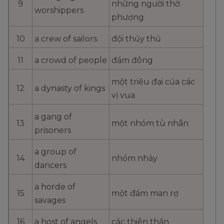
9
những người thờ
worshippers
phượng
128
lip
môi
10
a crew of sailors
đội thủy thủ
129
eyebrow
lông mày
11
a crowd of people
đám đông
130
eyelid
mí mắt
một triều đại của các
12
a dynasty of kings
vị vua
131
eyelashes
lông mi
a gang of
13
một nhóm tù nhân
prisoners
132
foot
chân
a group of
14
nhóm nhảy
dancers
a horde of
15
một đám man rợ
savages
16
a host of angels
các thiên thần