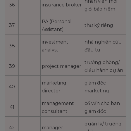
nhân viên môi
36
insurance broker
giới bảo hiểm
PA (Personal
37
thư ký riêng
Assistant)
investment
nhà nghiên cứu
38
analyst
đầu tư
trưởng phòng/
39
project manager
điều hành dự án
marketing
giám đốc
40
director
marketing
management
cố vấn cho ban
41
consultant
giám đốc
quản lý/ trưởng
42
manager