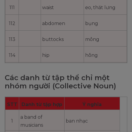
111
waist
eo, thăt lưng
112
abdomen
bụng
113
buttocks
mông
114
hip
hông
115
leg
chân
Các danh từ tập thể chỉ một
nhóm người (Collective Noun)
116
thigh
bắp đùi
117
knee
đầu gối
STT
Danh từ tập hợp
Ý nghĩa
a band of
118
calf
bắp chân
1
ban nhạc
musicians