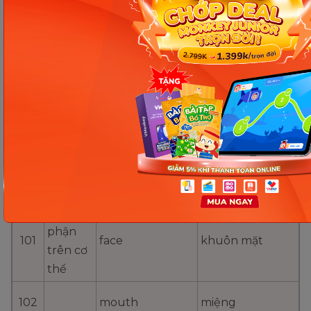
97
psychiatrist
học
người làm công
98
social worker
tác xã hội
bác sĩ phẫu
99
surgeon
thuật
vet hoặc
100
veterinary
bác sĩ thú y
surgeon
Bộ
phận
101
face
khuôn mặt
trên cơ
thể
102
mouth
miệng