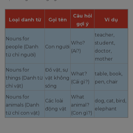
Câu hỏi
Loại danh từ
Gọi tên
Ví dụ
gợi ý
teacher,
Nouns for
Who?
student,
people (Danh
Con người
(Ai?)
doctor,
từ chỉ người)
mother
Nouns for
Đồ vật, sự
What?
table, book,
things (Danh từ
vật không
(Cái gì?)
pen, chair
chỉ vật)
sống
Nouns for
What
Các loài
dog, cat, bird,
animals (Danh
animal?
động vật
elephant
từ chỉ con vật)
(Con gì?)