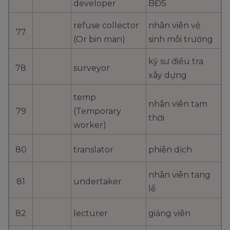
developer
BĐS
refuse collector
nhân viên vệ
77
(Or bin man)
sinh môi trường
kỹ sư điều tra
78
surveyor
xây dựng
temp
nhân viên tạm
79
(Temporary
thời
worker)
80
translator
phiên dịch
nhân viên tang
81
undertaker
lễ
82
lecturer
giảng viên