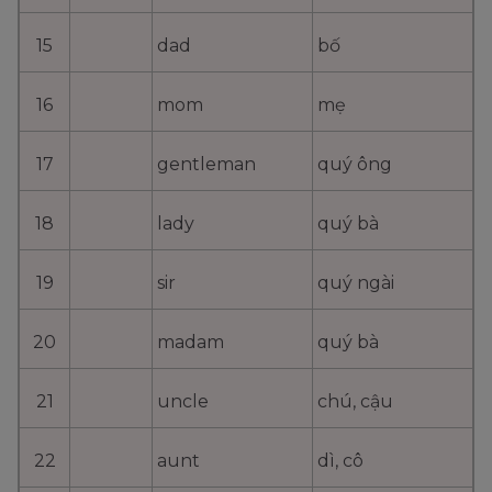
15
dad
bố
16
mom
mẹ
17
gentleman
quý ông
18
lady
quý bà
19
sir
quý ngài
20
madam
quý bà
21
uncle
chú, cậu
22
aunt
dì, cô