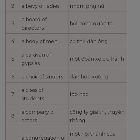
119
hand
tay
2
a bevy of ladies
nhóm phụ nữ
a board of
120
head
đầu
3
hội đồng quản trị
directors
121
hair
tóc
4
a body of men
cơ thể đàn ông
122
forehead
trán
a caravan of
5
một đoàn xe du hành
gypsies
123
ear
tai
6
a choir of singers
dàn hợp xướng
124
cheek
má
a class of
7
lớp học
students
125
nose
mũi
a company of
công ty giải trí, truyền
8
actors
thông
126
tongue
lưỡi
một hội thánh của
a congregation of
127
tooth
răng