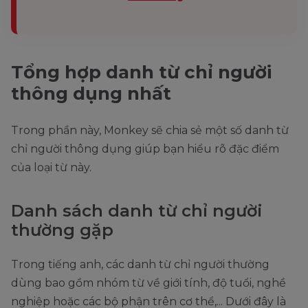
Tourist (Hành
khách),…
Employee(Nhân
Tổng hợp danh từ chỉ người
viên), Attendee
6
-ee
(Người tham dự),
thông dụng nhất
Interviewee
(Người ứng viên)
Trong phần này, Monkey sẽ chia sẻ một số danh từ
chỉ người thông dụng giúp bạn hiểu rõ đặc điểm
của loại từ này.
Danh sách danh từ chỉ người
thường gặp
Trong tiếng anh, các danh từ chỉ người thường
dùng bao gồm nhóm từ về giới tính, độ tuổi, nghề
nghiệp hoặc các bộ phận trên cơ thể,... Dưới đây là