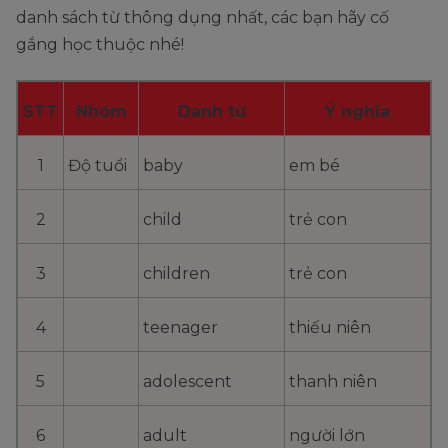
danh sách từ thông dụng nhất, các bạn hãy cố
gắng học thuộc nhé!
STT
Nhóm
Danh từ
Ý nghĩa
1
Độ tuổi
baby
em bé
2
child
trẻ con
3
children
trẻ con
4
teenager
thiếu niên
5
adolescent
thanh niên
6
adult
người lớn