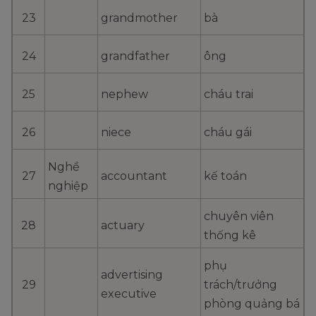
23
grandmother
bà
24
grandfather
ông
25
nephew
cháu trai
26
niece
cháu gái
Nghề
27
accountant
kế toán
nghiệp
chuyên viên
28
actuary
thống kê
phụ
advertising
29
trách/trưởng
executive
phòng quảng bá