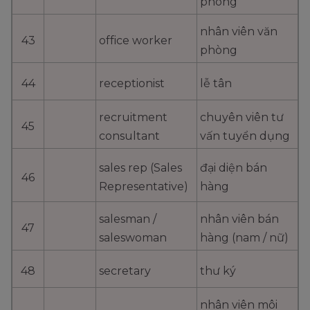
phòng
nhân viên văn
43
office worker
phòng
44
receptionist
lễ tân
recruitment
chuyên viên tư
45
consultant
vấn tuyển dụng
sales rep (Sales
đại diện bán
46
Representative)
hàng
salesman /
nhân viên bán
47
saleswoman
hàng (nam / nữ)
48
secretary
thư ký
nhân viên môi