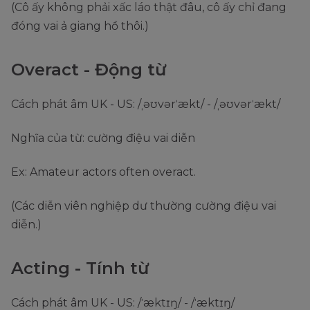
(Cô ấy không phải xấc láo thật đâu, cô ấy chỉ đang
đóng vai ả giang hồ thôi.)
Overact - Động từ
Cách phát âm UK - US: /ˌəʊvərˈækt/ - /ˌəʊvərˈækt/
Nghĩa của từ: cường điệu vai diễn
Ex: Amateur actors often overact.
(Các diễn viên nghiệp dư thường cường điệu vai
diễn.)
Acting - Tính từ
Cách phát âm UK - US: /ˈæktɪŋ/ - /ˈæktɪŋ/