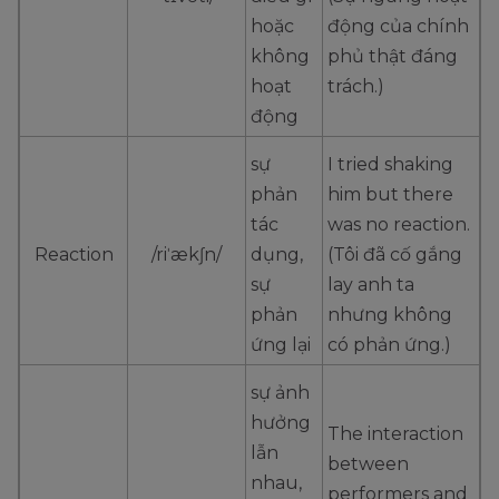
hoặc
động của chính
không
phủ thật đáng
hoạt
trách.)
động
sự
I tried shaking
phản
him but there
tác
was no reaction.
Reaction
/riˈækʃn/
dụng,
(Tôi đã cố gắng
sự
lay anh ta
phản
nhưng không
ứng lại
có phản ứng.)
sự ảnh
hưởng
The interaction
lẫn
between
nhau,
performers and