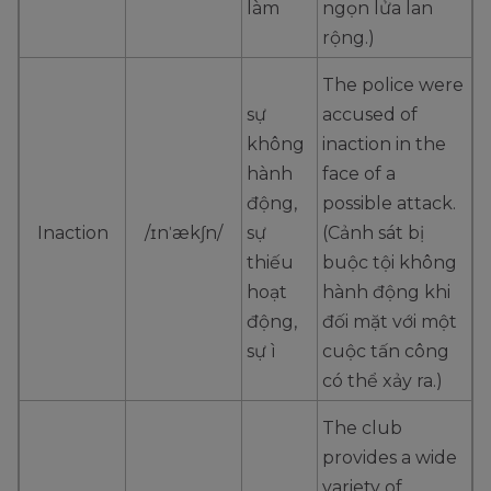
làm
ngọn lửa lan
rộng.)
The police were
sự
accused of
không
inaction in the
hành
face of a
động,
possible attack.
Inaction
/ɪnˈækʃn/
sự
(Cảnh sát bị
thiếu
buộc tội không
hoạt
hành động khi
động,
đối mặt với một
sự ì
cuộc tấn công
có thể xảy ra.)
The club
provides a wide
variety of