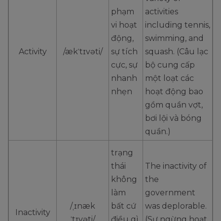
phạm
activities
vi hoạt
including tennis,
động,
swimming, and
Activity
/ækˈtɪvəti/
sự tích
squash. (Câu lạc
cực, sự
bộ cung cấp
nhanh
một loạt các
nhẹn
hoạt động bao
gồm quần vợt,
bơi lội và bóng
quần.)
trạng
thái
The inactivity of
không
the
làm
government
/ˌɪnæk
bất cứ
was deplorable.
Inactivity
ˈtɪvəti/
điều gì
(Sự ngừng hoạt