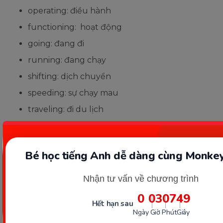
operating: điều hành
functioning: hoạt động
going: đang đi
running: đang chạy
shifting: dịch chuyển
speeding: sự chạy mau
traveling: đi du lịch
Các từ trái nghĩa của Active
Bé học tiếng Anh dễ dàng cùng Monkey
fixed: đã sửa
Nhận tư vấn về chương trình
inoperative: không hoạt động
0
03
07
48
unmovable: không thể di chuyển được
Hết hạn sau
Ngày
Giờ
Phút
Giây
unworking: không làm việc