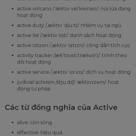
active volcano /ˈæktɪv vɒlˈkeɪnəʊ/: núi lửa đang
hoạt động
active duty /ˌæktɪv ˈdjuːti/: nhiệm vụ tại ngũ
active list /ˈæktɪv lɪst/: danh sách hoạt động
active citizen /ˌæktɪv ˈsɪtɪzn/: công dân tích cực
activity tracker /ækˈtɪvəti trækə(r)/: trình theo
dõi hoạt động
active service /ˌæktɪv ˈsɜːvɪs/: dịch vụ hoạt động
judicial activism /dʒuˌdɪʃl ˈæktɪvɪzəm/: hoạt
động tư pháp
Các từ đồng nghĩa của Active
alive: còn sống
effective: hiệu quả