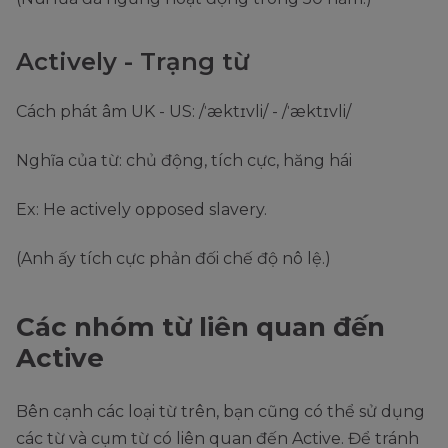
Actively - Trạng từ
Cách phát âm UK - US: /ˈæktɪvli/ - /ˈæktɪvli/
Nghĩa của từ: chủ động, tích cực, hăng hái
Ex: He actively opposed slavery.
(Anh ấy tích cực phản đối chế độ nô lệ.)
Các nhóm từ liên quan đến
Active
Bên cạnh các loại từ trên, bạn cũng có thể sử dụng
các từ và cụm từ có liên quan đến Active. Để tránh