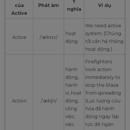
Ý
của
Phát âm
Ví dụ
nghĩa
Active
We need active
hoạt
system. (Chúng
Active
/ˈæktɪv/
động
tôi cần hệ thống
hoạt động.)
Firefighters
hành
took action
động,
immediately to
hành
stop the blaze
vi, hoạt
from spreading.
Action
/ˈækʃn/
động,
(Lực lượng cứu
công
hỏa đã hành
việc,
động ngay lập
việc
tức để ngăn