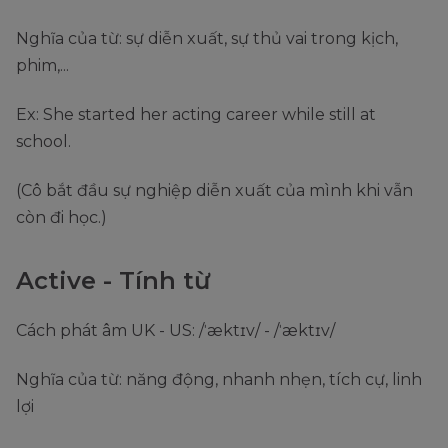
Nghĩa của từ: sự diễn xuất, sự thủ vai trong kịch,
phim,...
Ex: She started her acting career while still at
school.
(Cô bắt đầu sự nghiệp diễn xuất của mình khi vẫn
còn đi học.)
Active - Tính từ
Cách phát âm UK - US: /ˈæktɪv/ - /ˈæktɪv/
Nghĩa của từ: năng động, nhanh nhẹn, tích cự, linh
lợi