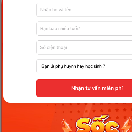
disinterested: vô tư
dormant: nằm im
idle: nhàn rỗi
immobile: bất động
inactive: không hoạt động
sluggish: chậm chạp
Trên đây là bài viết về
danh từ của Active
trong
Tiếng Anh với 9 loại lần lượt là: active, action,
inaction, activity, inactivity, reaction, interaction,
Nhận tư vấn miễn phí
activism, activist. Ngoài ra, Active còn được sử dụng
với vai trò là động từ, trạng từ và có những cặp từ
đồng nghĩa, trái nghĩa liên quan. Hy vọng thông
qua bài viết, bạn sẽ hiểu rõ hơn về chủ điểm ngữ
pháp này và áp dụng nó thật tốt trong quá trình sử
dụng.