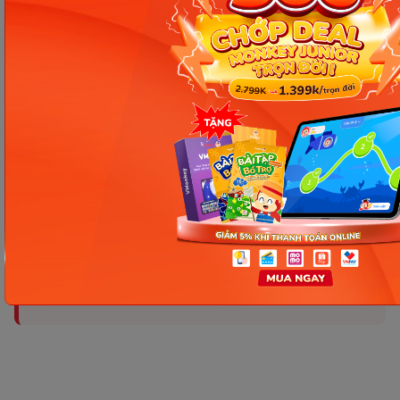
Chúc các bạn học tốt!
Nguồn tham khảo
#English General
Chia sẻ ngay
Thông tin trong bài viết được tổng hợp nhằm
mục đích tham khảo và có thể thay đổi mà
không cần báo trước. Quý khách vui lòng
kiểm tra lại qua các kênh chính thức hoặc liên
hệ trực tiếp với đơn vị liên quan để nắm bắt
tình hình thực tế.