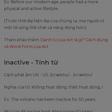
Ex: Before our modern age, people had a more
physical and active lifestyle.
(Trước thời đại hiện đại của chúng ta, mọi người có
một lối sống thể chất và năng động hơn.)
Tham khảo thêm:
Danh từ của Act là gì? Cách dùng
và Word Form của Act
Inactive - Tính từ
Cách phát âm UK - US: /ɪnˈæktɪv/ - /ɪnˈæktɪv/
Nghĩa của từ: không hoạt động, thiết hoạt động, ì
Ex: The volcano has been inactive for 50 years.
(Núi lửa đã ngừng hoạt động trong 50 năm.)