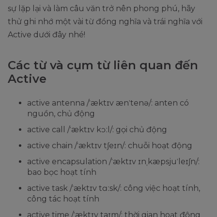
sự lặp lại và làm câu văn trở nên phong phú, hãy
thử ghi nhớ một vài từ đồng nghĩa và trái nghĩa với
Active dưới đây nhé!
Các từ và cụm từ liên quan đến
Active
active antenna /ˈæktɪv ænˈtenə/: anten có
nguồn, chủ động
active call /ˈæktɪv kɔːl/: gọi chủ động
active chain /ˈæktɪv tʃeɪn/: chuỗi hoạt động
active encapsulation /ˈæktɪv ɪnˌkæpsjuˈleɪʃn/:
bao bọc hoạt tính
active task /ˈæktɪv tɑːsk/: công việc hoạt tính,
công tác hoạt tính
active time /ˈæktɪv taɪm/: thời gian hoạt động