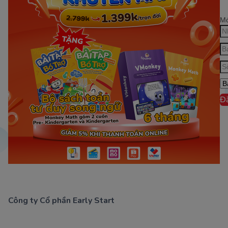
Mớ
Đ
Công ty Cổ phần Early Start
1900 63 60 52