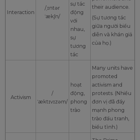
sự tác
their audience.
/ˌɪntər
Interaction
động
ˈækʃn/
(Sự tương tác
với
giữa người biểu
nhau,
diễn và khán giả
sự
của họ.)
tương
tác
Many units have
promoted
hoạt
activism and
/
động,
protests. (Nhiều
Activism
ˈæktɪvɪzəm/
phong
đơn vị đã đẩy
trào
mạnh phong
trào đấu tranh,
biểu tình.)