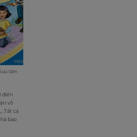
 Sưu tầm
ừ điển
cận vô
..Tất cả
phá bao