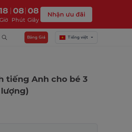
18
08
06
Nhận ưu đãi
Giờ
Phút
Giây
Bảng Giá
Tiếng việt
h tiếng Anh cho bé 3
 lượng)