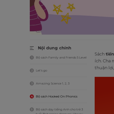
Nội dung chính
Sách
tiế
Bộ sách Family and Friends 5 Level
1
ích. Cha 
thuận lợi
Let's go
2
Amazing Science 1, 2, 3
3
Bộ sách Hooked On Phonics
4
Bộ sách dạy tiếng Anh cho trẻ 3
5
tuổi Britannica discovery library