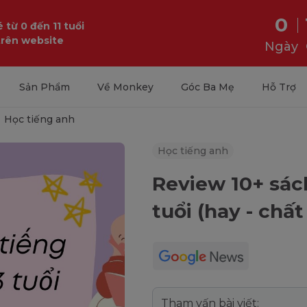
0
 từ 0 đến 11 tuổi
trên website
Ngày
Sản Phẩm
Về Monkey
Góc Ba Mẹ
Hỗ Trợ
Học tiếng anh
Học tiếng anh
Review 10+ sác
tuổi (hay - chất
Tham vấn bài viết: