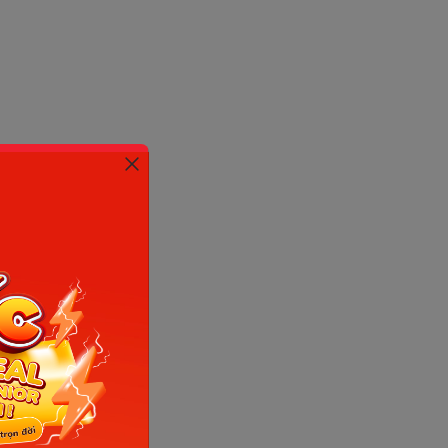
nternet)
 kỹ năng
 Friends,
anh ảnh,
 story
gắn liền
úc, đảm