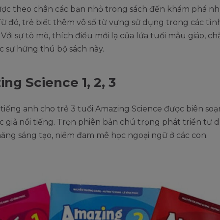
ược theo chân các bạn nhỏ trong sách đến khám phá n
Từ đó, trẻ biết thêm vô số từ vựng sử dụng trong các tì
 Với sự tò mò, thích điều mới lạ của lứa tuổi mẫu giáo, c
c sự hứng thú bộ sách này.
ng Science 1, 2, 3
tiếng anh cho trẻ 3 tuổi Amazing Science được biên soạ
 giả nổi tiếng. Trọn phiên bản chú trọng phát triển tư d
năng sáng tạo, niềm đam mê học ngoại ngữ ở các con.