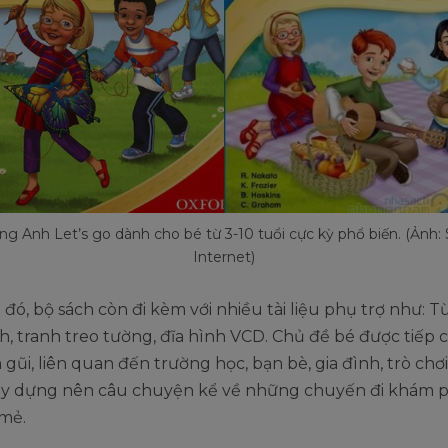
ếng Anh Let’s go dành cho bé từ 3-10 tuổi cực kỳ phổ biến. (Ảnh:
Internet)
đó, bộ sách còn đi kèm với nhiều tài liệu phụ trợ như: T
h, tranh treo tường, đĩa hình VCD. Chủ đề bé được tiếp 
gũi, liên quan đến trường học, bạn bè, gia đình, trò chơi,.
xây dựng nên câu chuyện kể về những chuyến đi khám 
 mẻ.