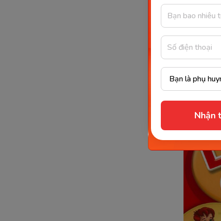
Let's
Đây là bộ
giá cao. 
giao tiếp
yêu thích
Nhận t