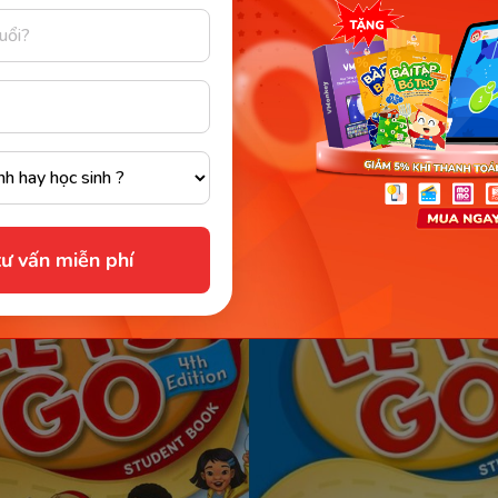
 go
 sách tiếng Anh cho trẻ 3 tuổi với chất lượng nội dung 
Có hình ảnh bên trong, ngộ nghĩnh đáng yêu thể hiện t
 giống cuộc sống bên ngoài. Điều này thích hợp với lứa t
 hình vẽ, màu sắc hơn là kiến thức khô khan.
ư vấn miễn phí