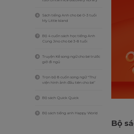
Sách tiếng Anh cho bé 0-3 tuổi
6
My Little Island
Bộ 4 cuốn sách học tiếng Anh
7
Cùng Jino cho bé 3-8 tuổi
Truyện Kể song ngữ cho bé trước
8
giờ đi ngủ
Trọn bộ 8 cuốn song ngữ “Thư
9
viện hình ảnh đầu tiên cho bé”
Bộ sách Quick Quick
10
Bộ sách tiếng anh Happy World
11
Bộ sá