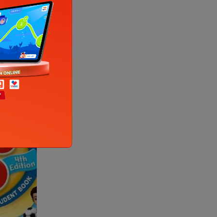
được đánh
ình huống
uổi vốn