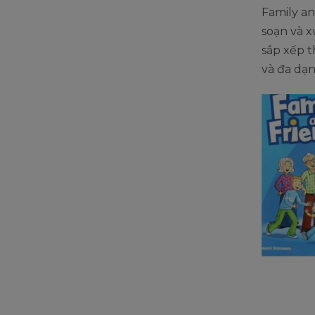
Family a
soạn và x
sắp xếp t
và đa dạ