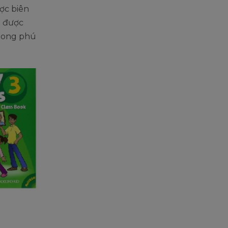
ợc biên
l được
phong phú