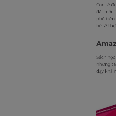
Con sẽ đ
đất mới. 
phổ biến.
bé sẽ thự
Amazi
Sách học 
những tác
dậy khả 