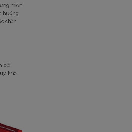
hững miền
nh huống
hắc chắn
n bởi
uy, khơi