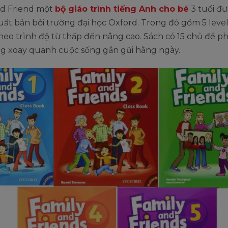
nd Friend một
bộ giáo trình tiếng Anh cho bé
3 tuổi đư
uất bản bởi trường đại học Oxford. Trong đó gồm 5 leve
heo trình độ từ thấp đến nâng cao. Sách có 15 chủ đề 
ng xoay quanh cuộc sống gần gũi hằng ngày.