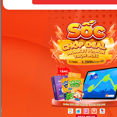
hai để đa dạng trải nghiệm.
Kết luận
Chọn đúng
sách tiếng Anh cho bé
không chỉ giúp
con học tốt mà còn khơi gợi hứng thú với ngôn ngữ
ngay từ nhỏ. Ba mẹ hãy tham khảo và lựa chọn bộ
sách phù hợp để đồng hành cùng con trên hành
trình chinh phục tiếng Anh của mình nhé.
Chia sẻ ngay
Thông tin trong bài viết được tổng hợp nhằm
mục đích tham khảo và có thể thay đổi mà
không cần báo trước. Quý khách vui lòng