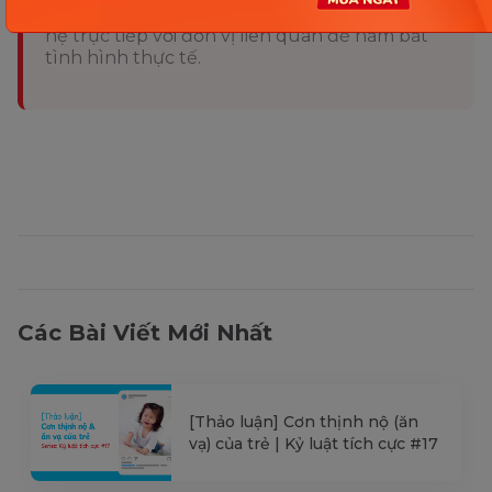
kiểm tra lại qua các kênh chính thức hoặc liên
hệ trực tiếp với đơn vị liên quan để nắm bắt
tình hình thực tế.
Các Bài Viết Mới Nhất
[Thảo luận] Cơn thịnh nộ (ăn
vạ) của trẻ | Kỷ luật tích cực #17