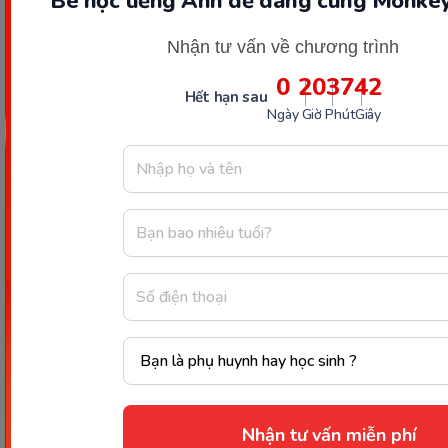
Bé học tiếng Anh dễ dàng cùng Monkey
Tốt nhất là đọc hàng ngày, 10 - 20 phút mỗi lần.
Nhận tư vấn về chương trình
Như vậy bé vừa học vừa hình thành thói quen yêu
0
20
37
41
sách và học tiếng Anh tự nhiên.
Hết hạn sau
Ngày
Giờ
Phút
Giây
6. Có nên kết hợp sách tiếng
Anh với trò chơi, bài hát không?
Rất nên. Kết hợp đọc sách với trò chơi, bài hát giúp
bé hứng thú, ghi nhớ từ vựng nhanh hơn và phát
triển ngôn ngữ toàn diện.
7. Nên bắt đầu với sách giấy hay
sách điện tử (ebook)?
Sách giấy giúp bé cầm nắm, lật trang, tương tác
Nhận tư vấn miễn phí
trực tiếp; sách điện tử tiện lợi nhưng nên kết hợp cả