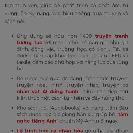
tập trọn vẹn, giúp bé phát triển cả phát âm, từ
vựng lẫn kỹ năng đọc hiểu thông qua truyện và
sách nói.
Ứng dụng sở hữu hơn 1.400
truyện tranh
tương tác
với nhiều chủ đề gần gũi như gia
đình, động vật, trường học, cổ tích… Tất cả
được phân cấp khoa học theo chuẩn CEFR và
Lexile, đảm bảo phù hợp với năng lực của từng
bé.
Bé được học qua đa dạng hình thức truyện:
truyện hoạt hình, truyện nhạc, truyện có
nhân vật AI đồng hành
… giúp con tiếp thu
kiến thức một cách tự nhiên và đầy hứng thú.
Kho sách nói (Audiobooks) với hàng trăm đầu
sách được đọc bởi giọng bản xứ, giúp bé “
tắm
nghe tiếng Anh
” chuẩn Mỹ-Anh mỗi ngày.
Lộ trình học cá nhân hóa
gồm hai giai đoạn