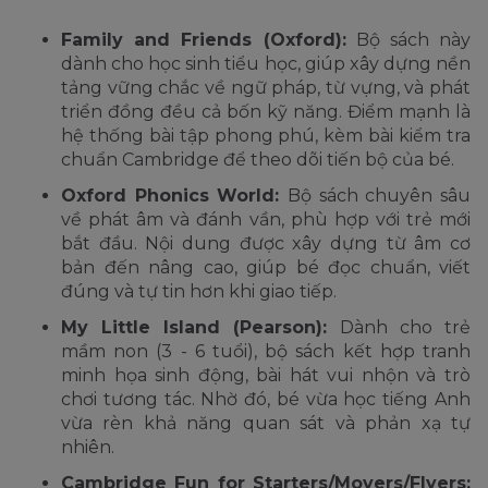
Family and Friends (Oxford):
Bộ sách này
dành cho học sinh tiểu học, giúp xây dựng nền
tảng vững chắc về ngữ pháp, từ vựng, và phát
triển đồng đều cả bốn kỹ năng. Điểm mạnh là
hệ thống bài tập phong phú, kèm bài kiểm tra
chuẩn Cambridge để theo dõi tiến bộ của bé.
Oxford Phonics World:
Bộ sách chuyên sâu
về phát âm và đánh vần, phù hợp với trẻ mới
bắt đầu. Nội dung được xây dựng từ âm cơ
bản đến nâng cao, giúp bé đọc chuẩn, viết
đúng và tự tin hơn khi giao tiếp.
My Little Island (Pearson):
Dành cho trẻ
mầm non (3 - 6 tuổi), bộ sách kết hợp tranh
minh họa sinh động, bài hát vui nhộn và trò
chơi tương tác. Nhờ đó, bé vừa học tiếng Anh
vừa rèn khả năng quan sát và phản xạ tự
nhiên.
Cambridge Fun for Starters/Movers/Flyers: