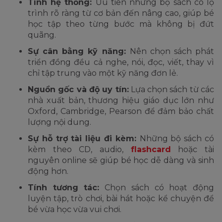
Tính hệ thống:
Ưu tiên những bộ sách có lộ
trình rõ ràng từ cơ bản đến nâng cao, giúp bé
học tập theo từng bước mà không bị đứt
quãng.
Sự cân bằng kỹ năng:
Nên chọn sách phát
triển đồng đều cả nghe, nói, đọc, viết, thay vì
chỉ tập trung vào một kỹ năng đơn lẻ.
Nguồn gốc và độ uy tín:
Lựa chọn sách từ các
nhà xuất bản, thương hiệu giáo dục lớn như
Oxford, Cambridge, Pearson để đảm bảo chất
lượng nội dung.
Sự hỗ trợ tài liệu đi kèm:
Những bộ sách có
kèm theo CD, audio,
flashcard
hoặc tài
nguyên online sẽ giúp bé học dễ dàng và sinh
động hơn.
Tính tương tác:
Chọn sách có hoạt động
luyện tập, trò chơi, bài hát hoặc kể chuyện để
bé vừa học vừa vui chơi.