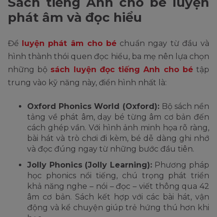
Sách tiếng Anh cho bé luyện
phát âm và đọc hiểu
Để
luyện phát âm cho bé
chuẩn ngay từ đầu và
hình thành thói quen đọc hiểu, ba mẹ nên lựa chọn
những bộ
sách luyện đọc tiếng Anh cho bé
tập
trung vào kỹ năng này, điển hình nhất là:
Oxford Phonics World (Oxford):
Bộ sách nền
tảng về phát âm, dạy bé từng âm cơ bản đến
cách ghép vần. Với hình ảnh minh họa rõ ràng,
bài hát và trò chơi đi kèm, bé dễ dàng ghi nhớ
và đọc đúng ngay từ những bước đầu tiên.
Jolly Phonics (Jolly Learning):
Phương pháp
học phonics nổi tiếng, chú trọng phát triển
khả năng nghe – nói – đọc – viết thông qua 42
âm cơ bản. Sách kết hợp với các bài hát, vận
động và kể chuyện giúp trẻ hứng thú hơn khi