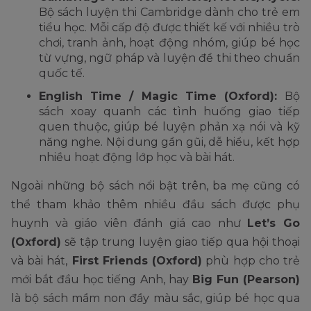
Bộ sách luyện thi Cambridge dành cho trẻ em
tiểu học. Mỗi cấp độ được thiết kế với nhiều trò
chơi, tranh ảnh, hoạt động nhóm, giúp bé học
từ vựng, ngữ pháp và luyện đề thi theo chuẩn
quốc tế.
English Time / Magic Time (Oxford):
Bộ
sách xoay quanh các tình huống giao tiếp
quen thuộc, giúp bé luyện phản xạ nói và kỹ
năng nghe. Nội dung gần gũi, dễ hiểu, kết hợp
nhiều hoạt động lớp học và bài hát.
Ngoài những bộ sách nổi bật trên, ba mẹ cũng có
thể tham khảo thêm nhiều đầu sách được phụ
huynh và giáo viên đánh giá cao như
Let’s Go
(Oxford)
sẽ tập trung luyện giao tiếp qua hội thoại
và bài hát,
First Friends (Oxford)
phù hợp cho trẻ
mới bắt đầu học tiếng Anh, hay
Big Fun (Pearson)
là bộ sách mầm non đầy màu sắc, giúp bé học qua