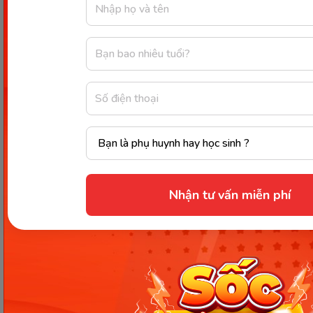
8
50 Shades of Age
9
Old Timers
10
Eighties Babies
11
Baby Boomers
12
Millennials
13
Generation X
Nhận tư vấn miễn phí
14
Generation Z
Top tên nhóm tiếng Anh cực
hay cho nữ