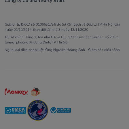
Công ty Cổ phần Early Start
1900 63 60 52
Giấy phép ĐKKD số 0106651756 do Sở Kế hoạch và Đầu tư TP Hà Nội cấp
ngày 01/10/2014, thay đổi lần thứ 3 ngày 13/11/2020
Trụ sở chính: Tầng 3, tòa nhà G4 và G5, dự án Five Star Garden, số 2 Kim
Giang, phường Khương Đình, TP. Hà Nội
Người đại diện pháp luật: Ông Nguyễn Hoàng Anh - Giám đốc điều hành