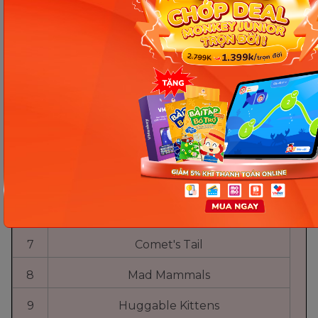
Tên nhóm cực hành cho thành viên
STT
nữ
1
Canoodling Cats
2
Heels from Hell
3
Space Angels
4
Pink Fury
5
Ladybug Army
6
Clash with the babes
7
Comet's Tail
8
Mad Mammals
9
Huggable Kittens