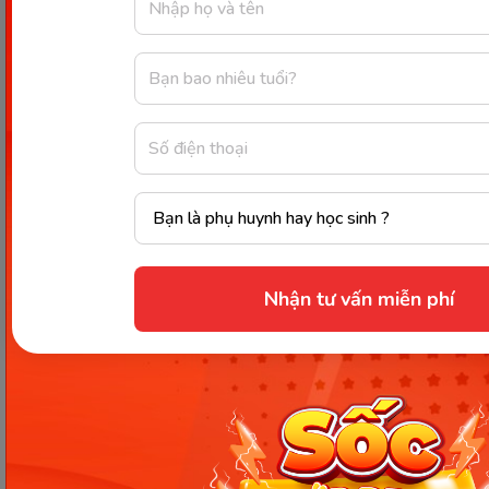
bài học nhé!
Chia sẻ ngay
Thông tin trong bài viết được tổng hợp nhằm
mục đích tham khảo và có thể thay đổi mà
không cần báo trước. Quý khách vui lòng
kiểm tra lại qua các kênh chính thức hoặc liên
hệ trực tiếp với đơn vị liên quan để nắm bắt
tình hình thực tế.
Nhận tư vấn miễn phí