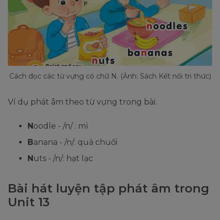
Cách đọc các từ vựng có chữ N. (Ảnh: Sách Kết nối tri thức)
Ví dụ phát âm theo từ vựng trong bài:
N
oodle - /n/ : mì
B
anana - /n/: quả chuối
N
uts - /n/: hạt lạc
Bài hát luyện tập phát âm trong
Unit 13