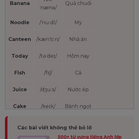
Banana
Quả chuối
ˈnænə/
Noodle
/ˈnuːdl/
Mỳ
Canteen
/kænˈtiːn/
Nhà ăn
Today
/təˈdeɪ/
Hôm nay
Fish
/fɪʃ/
Cá
Juice
/dʒuːs/
Nước ép
Cake
/keɪk/
Bánh ngọt
Các bài viết không thể bỏ lỡ
500+ từ vựng tiếng Anh lớp