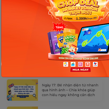
Các Bài Viết Mới Nhất
[Thảo luận] Cơn thịnh nộ (ăn
vạ) của trẻ | Kỷ luật tích cực #17
Ngày 18: Vì sao bé nhanh quên
từ tiếng Anh? Cách giúp con
nhớ lâu mà không cần học
nhiều
Ngày 17: Bé nhận diện từ nhanh
qua hình ảnh – Chìa khóa giúp
con hiểu ngay không cần dịch