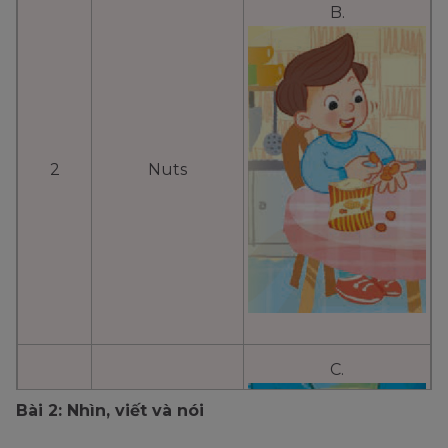
B.
2
Nuts
C.
Bài 2: Nhìn, viết và nói