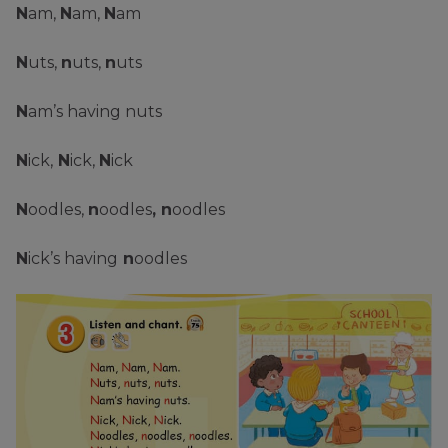
N
am,
N
am,
N
am
N
uts,
n
uts,
n
uts
N
am’s having nuts
N
ick,
N
ick,
N
ick
N
oodles,
n
oodles
, n
oodles
N
ick’s having
n
oodles