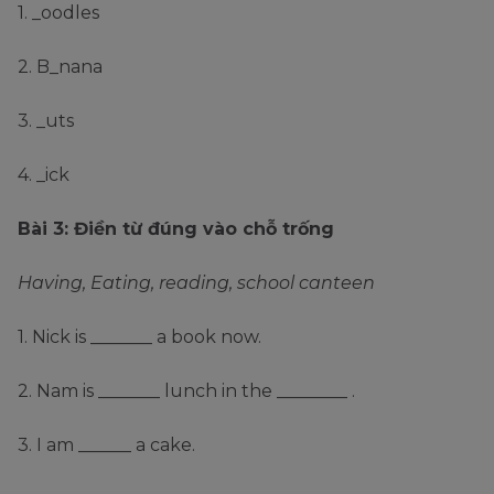
3
Noodle
1. _oodles
2. B_nana
3. _uts
D.
4. _ick
4
Banana
Bài 3: Điền từ đúng vào chỗ trống
Having, Eating, reading, school canteen
1. Nick is _______ a book now.
2. Nam is _______ lunch in the ________ .
3. I am ______ a cake.