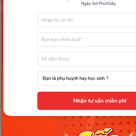
Ngày
Giờ
Phút
Giây
tình hình thực tế.
Các Bài Viết Mới Nhất
Nhận tư vấn miễn phí
[Thảo luận] Cơn thịnh nộ (ăn
vạ) của trẻ | Kỷ luật tích cực #17
Ngày 18: Vì sao bé nhanh quên