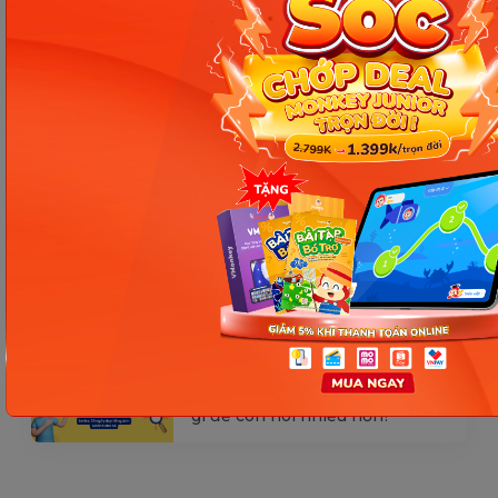
từ tiếng Anh? Cách giúp con
nhớ lâu mà không cần học
nhiều
Ngày 17: Bé nhận diện từ nhanh
qua hình ảnh – Chìa khóa giúp
con hiểu ngay không cần dịch
Ngày 16: Tăng tốc độ phản xạ và
ghi nhớ tiếng Anh – Giúp bé
hiểu và nói nhanh hơn
Ngày 15: Bé bắt đầu nói tiếng
Anh tự nhiên – Ba mẹ cần làm
gì để con nói nhiều hơn?