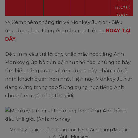
thanh
toán
>> Xem thêm thông tin về Monkey Junior - Siêu
KHÓA
chuyển
ứng dụng học tiếng Anh cho mọi trẻ em
NGAY TẠI
HỌC
khoản)
ĐÂY
!
6
599.000
0%
599.000
tháng
569.000
Để tìm ra câu trả lời cho thắc mắc học tiếng Anh
1.199.000
40%
699.000
Monkey giúp bé tiến bộ như thế nào, chúng ta hãy
1 năm
664.000
tìm hiểu tổng quan về ứng dụng này nhằm có cái
Trọn
Monkey
2.999.000
50%
1.499.000
nhìn khách quan hơn nhé. Hiện nay, Monkey Junior
đời
1.424.000
Stories
đang đứng trong top 5 ứng dụng học tiếng Anh
6
5.99.000
0%
599.000
cho trẻ em tốt nhất thế giới.
tháng
569.000
1.199.000
40%
699.000
1 năm
664.000
Trọn
Monkey
2.999.000
50%
1.499.000
đời
1.424.000
ABC
Monkey Junior - Ứng dụng học tiếng Anh hàng đầu thế
giới. (Ảnh: Monkey)