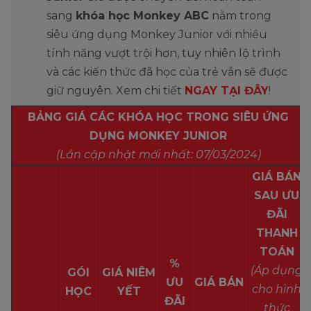
sang
khóa học Monkey ABC
nằm trong
siêu ứng dụng Monkey Junior với nhiều
tính năng vượt trội hơn, tuy nhiên lộ trình
và các kiến thức đã học của trẻ vẫn sẽ được
giữ nguyên. Xem chi tiết
NGAY TẠI ĐÂY
!
BẢNG GIÁ CÁC KHÓA HỌC TRONG SIÊU ỨNG
DỤNG MONKEY JUNIOR
(Lần cập nhật mới nhất: 07/03/2024)
GIÁ BÁN
SAU ƯU
ĐÃI
THANH
TOÁN
%
(Áp dụng
GÓI
GIÁ NIÊM
ƯU
GIÁ BÁN
cho hình
HỌC
YẾT
ĐÃI
thức