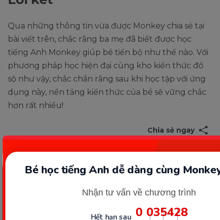
Qua những thông tin vừa được Monkey chia sẻ tại
bài viết trên, chắc rằng ba mẹ đã biết được học
tiếng Anh Monkey giúp bé tiến bộ như thế nào. Với
phương pháp học hiện đại cùng kho kiến thức đồ
sộ như vậy, chắc chắn rằng sau khi học tập với ứng
dụng này, nền tảng kiến thức của bé sẽ vững chắc
hơn rất nhiều!
Chia sẻ ngay
Bé học tiếng Anh dễ dàng cùng Monkey
Thông tin trong bài viết được tổng hợp nhằm
mục đích tham khảo và có thể thay đổi mà
Nhận tư vấn về chương trình
không cần báo trước. Quý khách vui lòng
kiểm tra lại qua các kênh chính thức hoặc liên
0
03
54
27
hệ trực tiếp với đơn vị liên quan để nắm bắt
Hết hạn sau