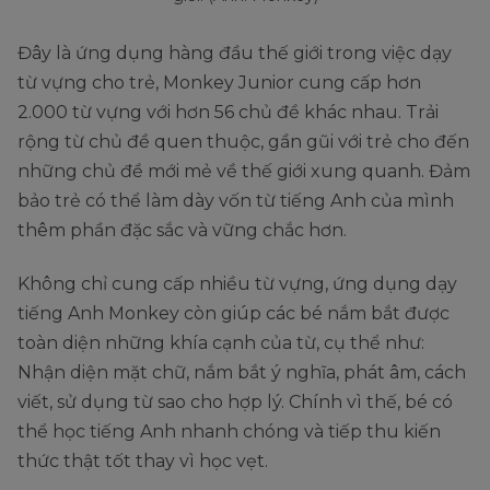
6
5.99.000
0%
599.000
tháng
569.000
Đây là ứng dụng hàng đầu thế giới trong việc dạy
1.199.000
42%
699.000
1 năm
664.000
từ vựng cho trẻ, Monkey Junior cung cấp hơn
2.000 từ vựng với hơn 56 chủ đề khác nhau. Trải
Trọn
Monkey
2.999.000
50%
1.499.000
rộng từ chủ đề quen thuộc, gần gũi với trẻ cho đến
đời
1.424.000
Speak
những chủ đề mới mẻ về thế giới xung quanh. Đảm
bảo trẻ có thể làm dày vốn từ tiếng Anh của mình
thêm phần đặc sắc và vững chắc hơn.
Không chỉ cung cấp nhiều từ vựng, ứng dụng dạy
tiếng Anh Monkey còn giúp các bé nắm bắt được
toàn diện những khía cạnh của từ, cụ thể như:
Nhận diện mặt chữ, nắm bắt ý nghĩa, phát âm, cách
viết, sử dụng từ sao cho hợp lý. Chính vì thế, bé có
thể học tiếng Anh nhanh chóng và tiếp thu kiến
thức thật tốt thay vì học vẹt.