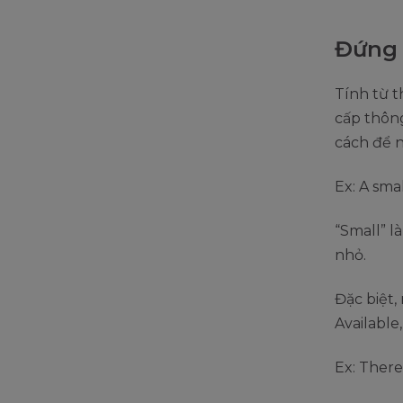
Đứng 
Tính từ 
cấp thông
cách để n
Ex: A sma
“Small” l
nhỏ.
Đặc biệt,
Available,
Ex: There