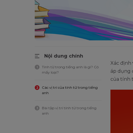
Nội dung chính
Xác định
Tính từ trong tiếng anh là gì? Có
1
áp dụng đ
mấy loại?
của tính 
Các vị trí của tính từ trong tiếng
2
anh
Bài tập vị trí tính từ trong tiếng
3
anh