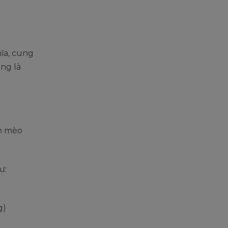
ĩa, cung
ũng là
on mèo
ư:
g)