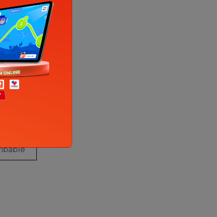
the
bad,
ful
rown,
py,
ribable