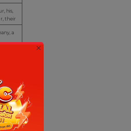
r, his,
r, their
many, a
at,
 those
hat,
 where
any,
ither,
.