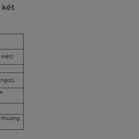
 kết
ẻ mệt)
 ngọt).
. 
 thường 