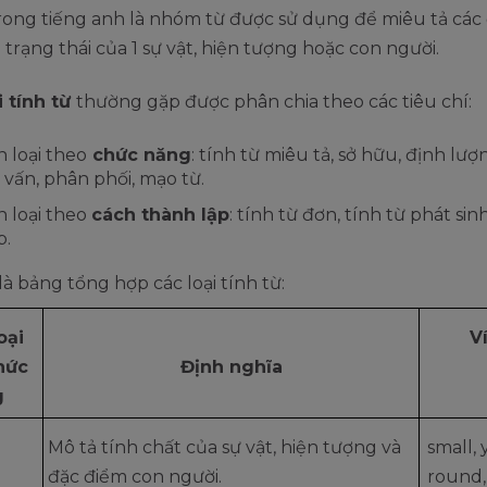
rong tiếng anh là nhóm từ được sử dụng để miêu tả các
. trạng thái của 1 sự vật, hiện tượng hoặc con người.
i tính từ
thường gặp được phân chia theo các tiêu chí:
 loại theo
chức năng
: tính từ miêu tả, sở hữu, định lượn
 vấn, phân phối, mạo từ.
 loại theo
cách thành lập
: tính từ đơn, tính từ phát sinh
p.
là bảng tổng hợp các loại tính từ:
oại
V
hức
Định nghĩa
g
Mô tả tính chất của sự vật, hiện tượng và
small, 
đặc điểm con người.
round, 