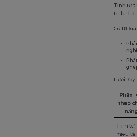
Tính từ t
tính chất
Có
10 loạ
Phân
nghi
Phân
ghé
Dưới đây 
Phân l
theo c
năn
Tính từ
miêu tả