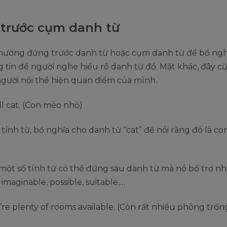
trước cụm danh từ
thường đứng trước danh từ hoặc cụm danh từ để bổ ngh
 tin để người nghe hiểu rõ danh từ đó. Mặt khác, đây c
gười nói thể hiện quan điểm của mình.
ll cat. (Con mèo nhỏ)
à tính từ, bổ nghĩa cho danh từ “cat” để nói rằng đó là c
 một số tính từ có thể đứng sau danh từ mà nó bổ trợ nh
 imaginable, possible, suitable,…
’re plenty of rooms available. (Còn rất nhiều phòng trốn