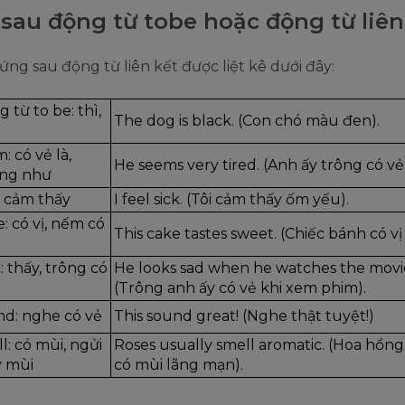
sau động từ tobe hoặc động từ liên
ứng sau động từ liên kết được liệt kê dưới đây:
 từ to be: thì, 
The dog is black. (Con chó màu đen).
: có vẻ là, 
He seems very tired. (Anh ấy trông có v
ng như
: cảm thấy
I feel sick. (Tôi cảm thấy ốm yếu).
e: có vị, nếm có 
This cake tastes sweet. (Chiếc bánh có vị
: thấy, trông có 
He looks sad when he watches the movie
(Trông anh ấy có vẻ khi xem phim).
nd: nghe có vẻ
This sound great! (Nghe thật tuyệt!)
l: có mùi, ngửi 
Roses usually smell aromatic. (Hoa hồng
y mùi
có mùi lãng mạn).