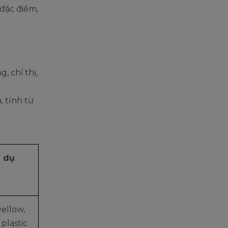
 đặc điểm,
g, chỉ thị,
, tính từ
í dụ
yellow,
plastic