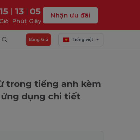
15
13
04
Nhận ưu đãi
Giờ
Phút
Giây
Bảng Giá
Tiếng việt
 từ trong tiếng anh kèm
p ứng dụng chi tiết