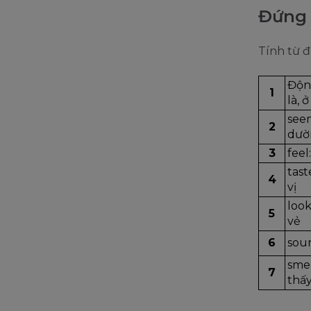
Đứng 
Tính từ đ
Động
1
là, ở
seem
2
dườ
3
feel
tast
4
vị
look
5
vẻ
6
sou
smel
7
thấ