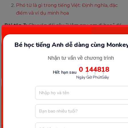
Phó từ là gì trong tiếng Việt: Định nghĩa, đặc
điểm và ví dụ minh họa
Bài tập 3:
Chuyển đổi câu “Hôm nay, em đi học.” để
bổ ngữ thành trạng ngữ:
Bé học tiếng Anh dễ dàng cùng Monkey
Đáp án:
Nhận tư vấn về chương trình
Em đi học hôm nay.
0
14
48
17
Em đi học vào hôm nay.
Hết hạn sau
Ngày
Giờ
Phút
Giây
Bài tập 4:
Chuyển đổi câu “Em đọc sách rất chăm
chỉ.” để bổ ngữ thành tân ngữ:
Đáp án:
Em đọc sách một cách rất chăm chỉ.
Em đọc sách với sự chăm chỉ.