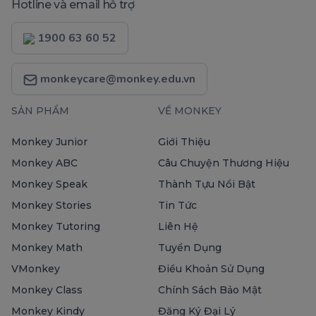
Hotline và email hỗ trợ
1900 63 60 52
monkeycare@monkey.edu.vn
SẢN PHẨM
VỀ MONKEY
Monkey Junior
Giới Thiệu
Monkey ABC
Câu Chuyện Thương Hiệu
Monkey Speak
Thành Tựu Nổi Bật
Monkey Stories
Tin Tức
Monkey Tutoring
Liên Hệ
Monkey Math
Tuyển Dụng
VMonkey
Điều Khoản Sử Dụng
Monkey Class
Chính Sách Bảo Mật
Monkey Kindy
Đăng Ký Đại Lý