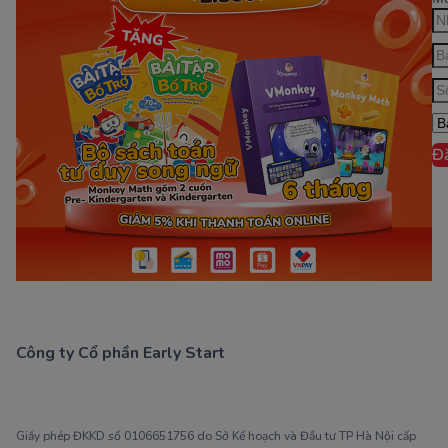
Đ
Công ty Cổ phần Early Start
1900 63 60 52
Giấy phép ĐKKD số 0106651756 do Sở Kế hoạch và Đầu tư TP Hà Nội cấp