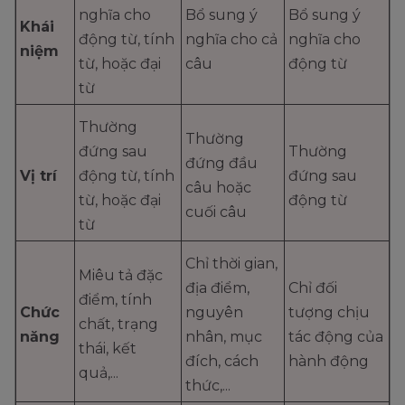
nghĩa cho
Bổ sung ý
Bổ sung ý
Khái
động từ, tính
nghĩa cho cả
nghĩa cho
niệm
từ, hoặc đại
câu
động từ
từ
Thường
Thường
đứng sau
Thường
đứng đầu
Vị trí
động từ, tính
đứng sau
câu hoặc
từ, hoặc đại
động từ
cuối câu
từ
Chỉ thời gian,
Miêu tả đặc
địa điểm,
Chỉ đối
điểm, tính
Chức
nguyên
tượng chịu
chất, trạng
năng
nhân, mục
tác động của
thái, kết
đích, cách
hành động
quả,...
thức,...