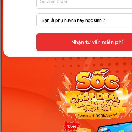
Nhận tư vấn miễn phí
Bài tập vận dụng kiến thức bổ ngữ. (Ảnh: Sưu tầm Internet)
Như vậy, bài viết này đã giúp bạn hiểu rõ về
bổ ngữ
là gì
, cũng như vai trò cụ thể của thành phần bổ
ngữ trong một câu tiếng Việt. Bên cạnh đó, với
phần giải thích cách phân loại bổ ngữ trong tiếng
Việt một cách rõ ràng của Monkey kể trên, sẽ giúp