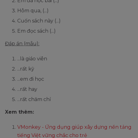
Em đã học bài (...)
Hôm qua, (...)
Cuốn sách này (...)
Em đọc sách (...)
Đáp án (mẫu):
...là giáo viên
...rất kỹ
...em đi học
...rất hay
...rất chăm chỉ
Xem thêm:
VMonkey - Ứng dụng giúp xây dựng nền tảng
tiếng Việt vững chắc cho trẻ