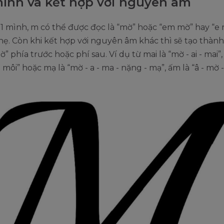
ình và kết hợp với nguyên âm
1 mình, m có thể được đọc là “mờ” hoặc “em mờ” hay “e
hẹ. Còn khi kết hợp với nguyên âm khác thì sẽ tạo thành
ờ” phía trước hoặc phí sau. Ví dụ từ mai là “mờ - ai - mai”
i môi” hoặc mạ là “mờ - a - ma - nặng - mạ”, ấm là “â - mờ 