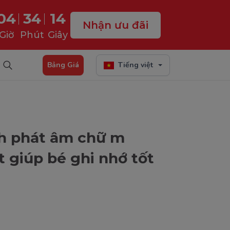
04
34
13
Nhận ưu đãi
Giờ
Phút
Giây
Bảng Giá
Tiếng việt
h phát âm chữ m
t giúp bé ghi nhớ tốt