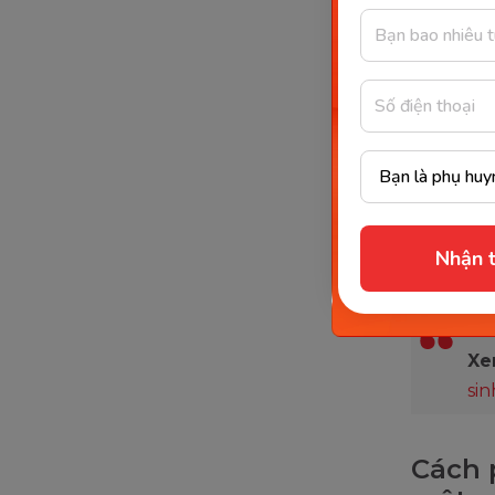
chạm vào 
Khi bắt đ
đích là đ
miệng, t
Đối với c
nó sẽ hơi
được gọi 
Cả hai â
Nhận t
thì có ph
Xe
sin
Cách 