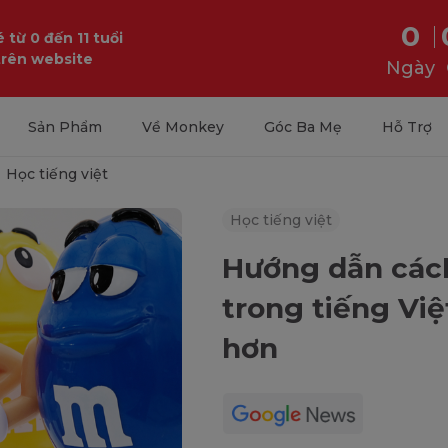
0
 từ 0 đến 11 tuổi
trên website
Ngày
Sản Phẩm
Về Monkey
Góc Ba Mẹ
Hỗ Trợ
Học tiếng việt
Học tiếng việt
Hướng dẫn các
trong tiếng Việ
hơn