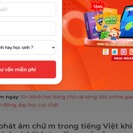
nhau trước khi chuẩn bị phát âm còn lưỡi để tự do tro
ầu phát âm thì đầu lưỡi hơi bật nhẹ xuống và đẩy ra ngo
ể tạo luồng hơi từ họng đi qua mũi và tác động đến môi
ạo thành âm m.
ách phát âm chữ m trong tiếng Việt thì mọi người cần lưu
 nhẹ. Đây là âm mà không khí sẽ thoát ra đằng mũi nên 
là âm mũi. Trong bảng chữ cái tiếng Việt thì m và n đều 
m có cách phát âm tương tự nhau nhưng cách phát âm 
ư vấn miễn phí
ần nhẹ hơn âm n.
m ngay
:
10+ kênh học bảng chữ cái tiếng Việt online gia
h động, dạy học cực chất
phát âm chữ m trong tiếng Việt kh