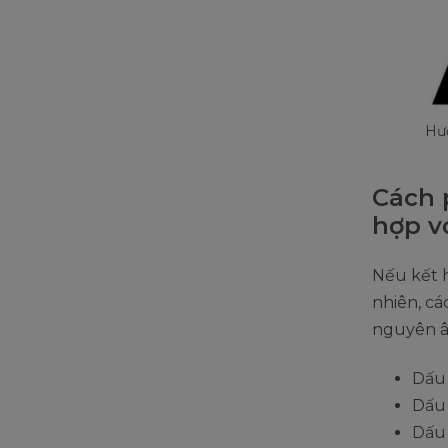
Hướ
Cách 
hợp v
Nếu kết 
nhiên, c
nguyên â
Dấu
Dấu
Dấu 