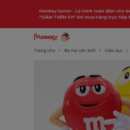
Monkey Junior - Lộ trình toàn diện cho bé
"GIẢM THÊM 5%" khi mua hàng trực tiếp 
Trang chủ
Ba mẹ cần biết
Giáo dục