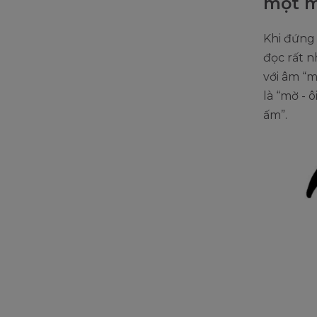
một m
Khi đứng 
đọc rất n
với âm “m
là “mờ - ô
ấm”.