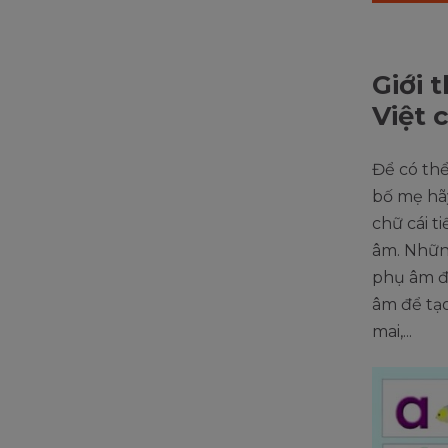
Giới 
Việt 
Để có thể
bố mẹ hãy
chữ cái t
âm. Nhữn
phụ âm đ
âm để tạ
mai,...