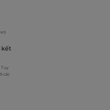
net)
 kết
. Tuy
i các