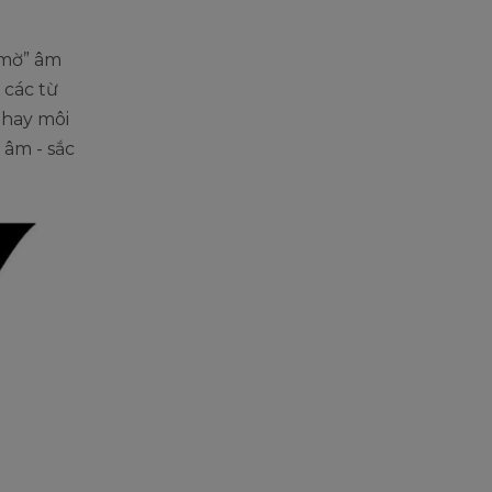
 mờ” âm
 các từ
, hay môi
- âm - sắc