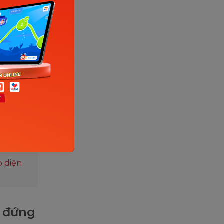
ng miệng.
ài. Mục
 mở
 ý là của
nó còn
là âm mũi.
của âm m
o diện
i đứng