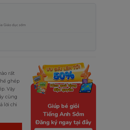
ia Giáo dục sớm
ào rất
 thể ghép
ếp. Vậy
ãy cùng
 lời chi
Giúp bé giỏi
Tiếng Anh Sớm
Đăng ký ngay tại đây