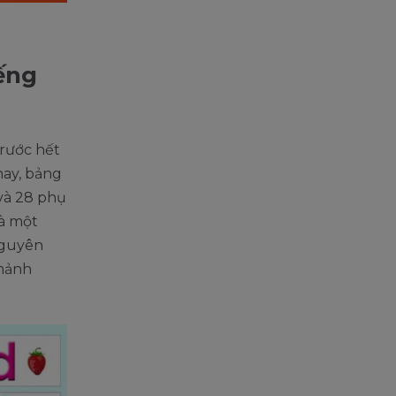
iếng
trước hết
nay, bảng
 và 28 phụ
à một
nguyên
 mảnh