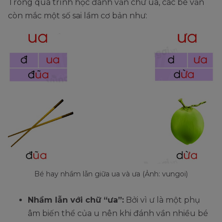
Trong quá trình học đánh vần chữ ua, các bé vẫn
còn mắc một số sai lầm cơ bản như:
Bé hay nhầm lẫn giữa ua và ưa (Ảnh: vungoi)
Nhầm lẫn với chữ “ưa”:
Bởi vì ư là một phụ
âm biến thể của u nên khi đánh vần nhiều bé