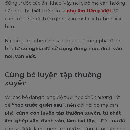
đứng trước các âm khác. Vậy nên, bố mẹ cần hướng
dẫn cho bé biết thế nào là
phụ âm tiếng Việt
để
con có thể thực hiện ghép vần một cách chính xác
hơn.
Ngoài ra, khi ghép vần với chữ “ua” cũng phải đảm
bảo
từ có nghĩa để sử dụng đúng mục đích văn
nói, văn viết.
Cùng bé luyện tập thường
xuyên
Với các bé đang trong độ tuổi học chữ thường rất
dễ
“học trước quên sau”
, nên đòi hỏi bố mẹ cần
phải
cùng con luyện tập thường xuyên, từ phát
âm, ghép vần, đánh vần, làm bài tập,…
Để qua đó
còn sẽ được làm quen, ghi nhớ và ứng dụng khi học