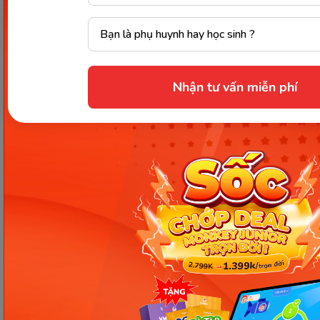
Nhận tư vấn miễn phí
Các Bài Viết Mới Nhất
[Thảo luận] Cơn thịnh nộ (ăn
vạ) của trẻ | Kỷ luật tích cực #17
Ngày 18: Vì sao bé nhanh quên
từ tiếng Anh? Cách giúp con
nhớ lâu mà không cần học
nhiều
Ngày 17: Bé nhận diện từ nhanh