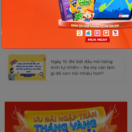
qua hình ảnh – Chìa khóa giúp
con hiểu ngay không cần dịch
Ngày 16: Tăng tốc độ phản xạ và
ghi nhớ tiếng Anh – Giúp bé
hiểu và nói nhanh hơn
Ngày 15: Bé bắt đầu nói tiếng
Anh tự nhiên – Ba mẹ cần làm
gì để con nói nhiều hơn?