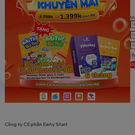
Mớ
Đ
Công ty Cổ phần Early Start