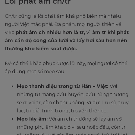
Lỗi phát âm ch/tr
Ch/tr cũng là lỗi phát âm khá phổ biến mà nhiều
người Việt mắc phải. Đa phần, mọi người thiên về
việc
phát âm ch nhiều hơn là tr,
vì
âm tr khi phát
âm cần độ cong của lưỡi và lấy hơi sâu hơn nên
thường khó kiểm soát được.
Để có thể khắc phục được lỗi này, mọi người có thể
áp dụng một số mẹo sau:
Mẹo thanh điệu trong từ Hán – Việt:
Với
những từ mang dấu huyền, dấu nặng thường
sẽ đi với tr, còn ch thì không. Ví dụ: Trụ sở, trụy
lạc, trị giá, trịnh trọng, truyền thống….
Mẹo láy âm:
Với âm ch thường sẽ láy âm với
những phụ âm khác ở vị sau hoặc đầu, còn tr