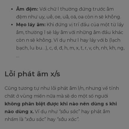
Âm đệm:
Với chữ l thường đứng trước âm
đệm như uy, uê, oe, uâ, oă, oa còn n sẽ không.
Mẹo láy âm:
Khi đứng vị trí đầu của một từ láy
âm, thường l sẽ láy âm với những âm đầu khác
còn n sẽ không. Ví dụ như l hay láy với b (lạch
bạch, lu bu…), c, d, đ, h, m, x, t, r, v, ch, nh, kh, ng,
…
Lỗi phát âm x/s
Cũng tương tự như lỗi phát âm l/n, nhưng về tính
chất ở vùng miền nữa mà sẽ do một số người
không phân biệt được khi nào nên dùng s khi
nào dùng x.
Ví dụ như
“sâu sắc
” hay phát âm
nhầm là “
xâu sắc
” hay
“sâu xắc”
.