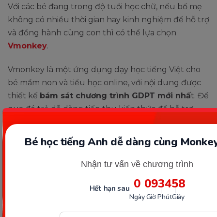
Với các bé đang trong độ tuổi học chữ, nếu bố mẹ
không có nhiều thời gian hay kinh nghiệm để hỗ trợ
và đồng hành cùng con thì có thể lựa chọn
Vmonkey
.
Vmonkey là một ứng dụng dạy học tiếng Việt cho
bé mầm non và tiểu học online, với nội dung được
thiết kế
bám sát chương trình GDPT mới nhấ
t. Để
qua đó trẻ dễ dàng tiếp thu kiến thức để hỗ trợ
việc học tập trên trường, cũng như ngoài đời sống
hiệu quả.
Bé học tiếng Anh dễ dàng cùng Monkey
Nhận tư vấn về chương trình
0
09
34
56
Hết hạn sau
Ngày
Giờ
Phút
Giây