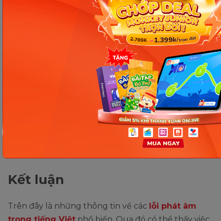
một cách tự nhiên và chính xác nhất.
Đồng thời, Vmonkey còn thiết lập bộ Học vần
chuẩn và nhanh nhất theo chương trình học vần
theo sách giáo khoa mới giúp trẻ có thể
đánh vần
và phát âm tròn trịa toàn bộ bảng chữ cái, viết
đúng chính tả và con không còn bị nói ngọng
hay nói giọng địa phương khi luyện tập thường
xuyên.
Xem thêm:
Trạng Nguyên Tiếng Việt tiểu học là
gì? Cách đăng ký tham gia và luyện thi bất bại
Kết luận
Trên đây là những thông tin về các
lỗi phát âm
trong tiếng Việt
phổ biến. Qua đó có thể thấy việc