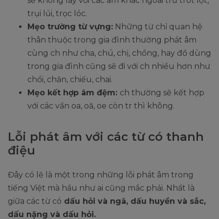
sẽ không láy với các âm khác ngoài trừ trót lọt,
trụi lủi, trọc lóc.
Mẹo trường từ vựng:
Những từ chỉ quan hệ
thân thuộc trong gia đình thường phát âm
cùng ch như cha, chú, chị, chồng, hay đồ dùng
trong gia đình cũng sẽ đi với ch nhiều hơn như
chổi, chăn, chiếu, chai.
Mẹo kết hợp âm đệm:
ch thường sẽ kết hợp
với các vần oa, oă, oe còn tr thì không.
Lỗi phát âm với các từ có thanh
điệu
Đây có lẽ là một trong những lỗi phát âm trong
tiếng Việt mà hầu như ai cũng mắc phải. Nhất là
giữa các từ có
dấu hỏi và ngã, dấu huyền và sắc,
dấu nặng và dấu hỏi.