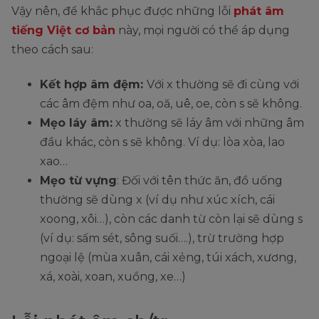
Vậy nên, để khắc phục được những lỗi
phát âm
tiếng Việt cơ bản
này, mọi người có thể áp dụng
theo cách sau:
Kết hợp âm đệm:
Với x thường sẽ đi cùng với
các âm đệm như oa, oă, uê, oe, còn s sẽ không.
Mẹo láy âm:
x thường sẽ láy âm với những âm
đầu khác, còn s sẽ không. Ví dụ: lòa xòa, lao
xao…
Mẹo từ vựng
: Đối với tên thức ăn, đồ uống
thường sẽ dùng x (ví dụ như xúc xích, cái
xoong, xôi…), còn các danh từ còn lại sẽ dùng s
(ví dụ: sấm sét, sông suối….), trừ trường hợp
ngoại lệ (mùa xuân, cái xẻng, túi xách, xương,
xá, xoài, xoan, xuồng, xe…)