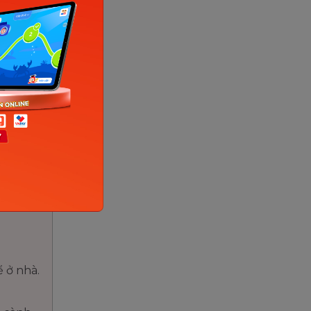
 Khỉ ngạc
i cho.
ưng Cá
ôi cần
 ở nhà.