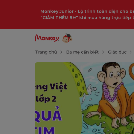
Monkey Junior - Lộ trình toàn diện cho bé
"GIẢM THÊM 5%" khi mua hàng trực tiếp 
Trang chủ
Ba mẹ cần biết
Giáo dục