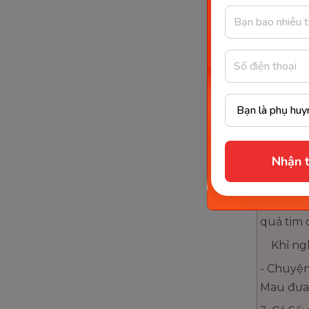
hàm răng
Nó nhìn 
nhiên:
- Bạn là 
- Tôi là C
Khỉ nghe
Từ đó, n
Nhận t
2. Một h
Sấu. Bơi 
- Vua củ
quả tim 
Khỉ nghe
- Chuyện
Mau đưa t