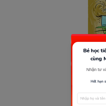
Bé học t
cùng 
Nhận tư v
Dưới đây 
Hết hạn 
QUẢ TIM
1. Một n
nghe tiế