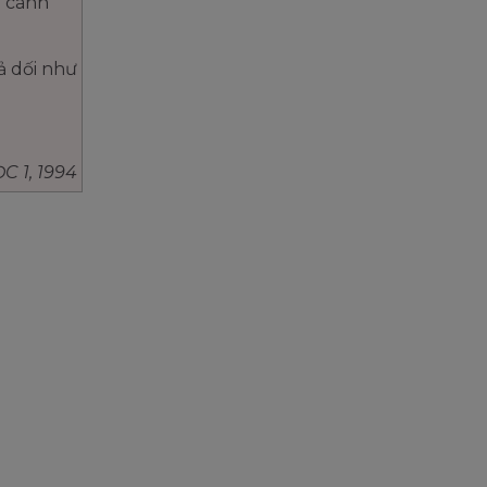
n cành
iả dối như
 1, 1994