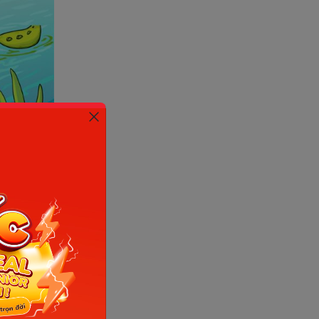
ỉ bỗng
ợt, nhe