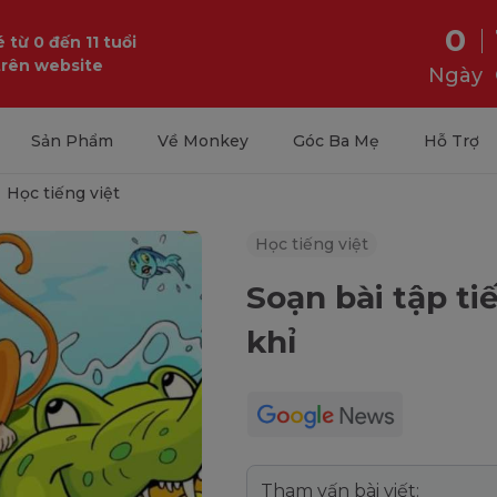
0
 từ 0 đến 11 tuổi
trên website
Ngày
Sản Phẩm
Về Monkey
Góc Ba Mẹ
Hỗ Trợ
Học tiếng việt
Học tiếng việt
Soạn bài tập ti
khỉ
Tham vấn bài viết: