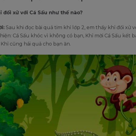
hỉ đối xử với Cá Sấu như thế nào?
i:
Sau khi đọc bài quả tim khỉ lớp 2, em thấy khỉ đối xử v
thiện: Cá Sấu khóc vì không có bạn, Khỉ mời Cá Sấu kết b
Khỉ cũng hái quả cho bạn ăn.