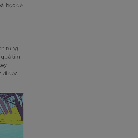
bài học để
ạch từng
 quả tim
key
 đi đọc