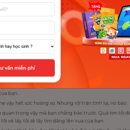
 nhọn hoắt như một lưỡi cưa sắc, trườn lên bãi cát.
Khỉ bằng cặp mắt ti hí với hai hàng nước mắt chảy dài.
ai? Vì sao bạn khóc?
á Sấu. Tôi khóc vì chả ai chơi với tôi.
 vậy, mời Cá Sấu kết bạn.
gày nào Cá Sấu cũng đến, ăn những hoa quả mà Khỉ há
ư vấn miễn phí
ôm, Cá Sấu mời Khỉ đến chơi nhà. Khỉ nhận lời, ngồi lên l
đã xa bờ, Cá Sấu mới bảo:
a chúng tôi ốm nặng, phải ăn một quả tim khỉ mới khỏi. T
của bạn.
 vậy hết sức hoảng sợ. Nhưng rồi trấn tĩnh lại, nó bảo:
 quan trọng vậy mà bạn chẳng bảo trước. Quả tim tôi để
ôi về lấy, tôi sẽ lấy tim dâng lên vua của bạn.