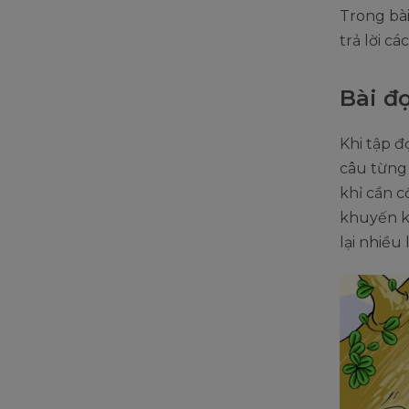
Trong bài
trả lời cá
Bài đ
Khi tập đ
câu từng 
khỉ cần 
khuyến k
lại nhiều 