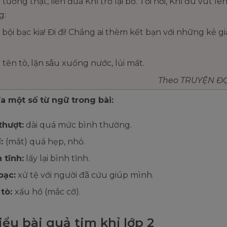
 tưởng thật, liền đưa Khỉ trở lại bờ. Tới nơi, Khỉ đu vút lê
g:
 bội bạc kia! Đi đi! Chẳng ai thèm kết bạn với những kẻ g
 tẽn tò, lặn sâu xuống nước, lủi mất.
Theo TRUYỆN ĐỌC
ĩa một số từ ngữ trong bài:
thượt:
dài quá mức bình thường.
í:
(mắt) quá hẹp, nhỏ.
 tĩnh:
lấy lại bình tĩnh.
bạc:
xử tệ với người đã cứu giúp mình.
 tò:
xấu hổ (mắc cỡ).
ểu bài quả tim khỉ lớp 2