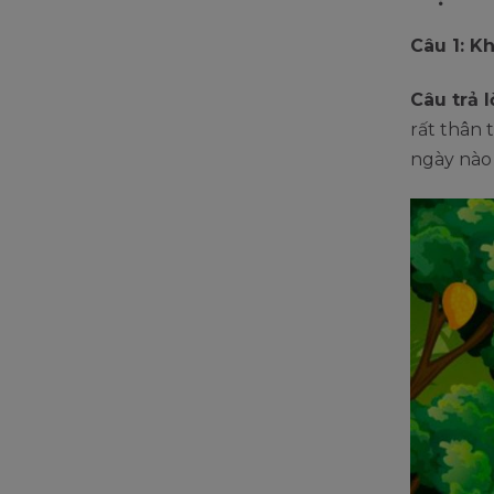
Câu 1: K
Câu trả lờ
rất thân 
ngày nào 