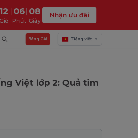
12
06
07
Nhận ưu đãi
Giờ
Phút
Giây
Bảng Giá
Tiếng việt
ếng Việt lớp 2: Quả tim