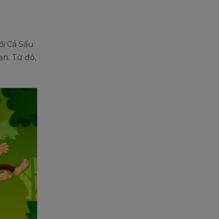
ới Cá Sấu
ạn. Từ đó,