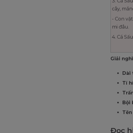
3. Cá Sấu
cây, mắn
- Con vật
mi đâu.
4. Cá Sấu
Giải ngh
Dài 
Tí h
Trấn
Bội 
Tẽn
Đọc hi