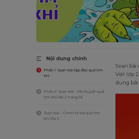
Nội dung chính
Soạn bài v
Phần I: Soạn bài tập đọc quả tim
1
Việt lớp 
khỉ
dung bài 
Phần II: Soạn bài - Kể chuyện quả
2
tim khỉ lớp 2 trang 53
Soạn bài - Chính tả bài quả tim
3
khỉ lớp 2