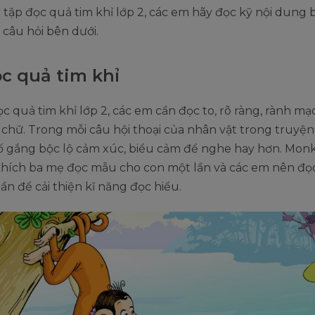
 tập đọc quả tim khỉ lớp 2, các em hãy đọc kỹ nội dung 
c câu hỏi bên dưới.
ọc quả tim khỉ
ọc quả tim khỉ lớp 2, các em cần đọc to, rõ ràng, rành m
chữ. Trong mỗi câu hội thoại của nhân vật trong truyện
cố gắng bộc lộ cảm xúc, biểu cảm để nghe hay hơn. Mon
hích ba mẹ đọc mẫu cho con một lần và các em nên đọc
lần để cải thiện kĩ năng đọc hiểu.