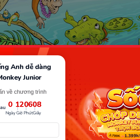
iếng Anh dễ dàng
Monkey Junior
Bài quả tim khỉ lớp 2. (Ảnh: Sưu tầm Internet)
ấn về chương trình
là toàn bộ nội dung bài quả tim khỉ:
0
12
06
07
sau
Ngày
Giờ
Phút
Giây
 KHỈ
gày nắng đẹp, đang leo trèo trên hàng dừa ven sông, Kh
ng quẫy mạnh dưới nước. Một con vật da sần sùi, dài thư