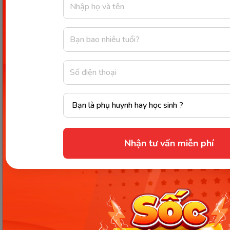
Cuốn sách này sẽ được chia ra làm
28 bài học khác
nhau
về việc giới thiệu những
mẫu chữ cái, kết
hợp với từ vựng tiếng Việt cơ bản, cùng cách
cấu tạo nên từ vựng…
Để quá đó giúp các bé
bước đầu làm quen với môn học này tốt hơn.
Điểm đặc biệt, cuốn sách này được
trình bày rõ
ràng, với hình ảnh minh họa sắc nét, dễ hiểu, dễ
đọc
, giúp bé học hứng thú hơn ngay từ lúc mới
nhập môn.
Nhận tư vấn miễn phí
Giá sách tham khảo khoảng 30.000đ