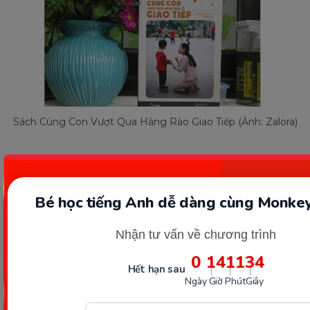
Sách Cùng Con Vượt Qua Hàng Rào Giao Tiếp (Ảnh: Zalora)
7. Học Vần Tiếng Việt Dùng Cho
Mẫu Giáo
Bé học tiếng Anh dễ dàng cùng Monkey
Học Vần Tiếng Việt Dùng Cho Mẫu Giáo
là một
Nhận tư vấn về chương trình
trong những bộ sách được biên soạn dựa trên
0
14
11
33
những
chương trình cải cách mới nhất của Bộ
Hết hạn sau
GDĐT.
Ngày
Giờ
Phút
Giây