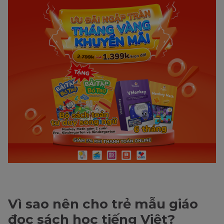
Vì sao nên cho trẻ mẫu giáo
đọc sách học tiếng Việt?