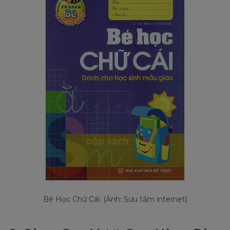
Bé Học Chữ Cái. (Ảnh: Sưu tầm internet)