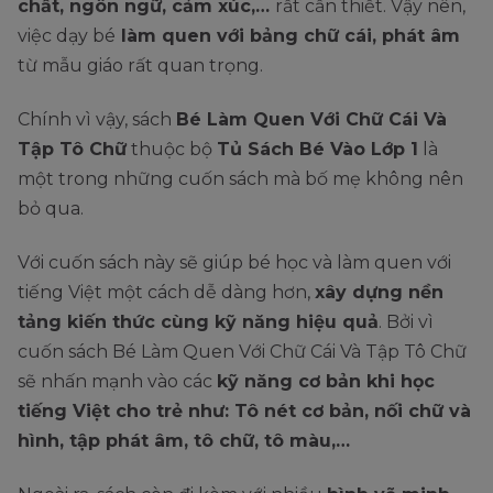
chất, ngôn ngữ, cảm xúc,…
rất cần thiết. Vậy nên,
việc dạy bé
làm quen với bảng chữ cái, phát âm
từ mẫu giáo rất quan trọng.
Chính vì vậy, sách
Bé Làm Quen Với Chữ Cái Và
Tập Tô Chữ
thuộc bộ
Tủ Sách Bé Vào Lớp 1
là
một trong những cuốn sách mà bố mẹ không nên
bỏ qua.
Với cuốn sách này sẽ giúp bé học và làm quen với
tiếng Việt một cách dễ dàng hơn,
xây dựng nền
tảng kiến thức cùng kỹ năng hiệu quả
. Bởi vì
cuốn sách Bé Làm Quen Với Chữ Cái Và Tập Tô Chữ
sẽ nhấn mạnh vào các
kỹ năng cơ bản khi học
tiếng Việt cho trẻ như: Tô nét cơ bản, nối chữ và
hình, tập phát âm, tô chữ, tô màu,…