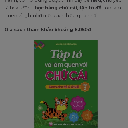
hành,
với nội dung được trình bày dễ hiểu, chủ yếu
là hoạt động
học bảng chữ cái, tập tô để
con làm
quen và ghi nhớ một cách hiệu quả nhất.
Giá sách tham khảo khoảng 6.050đ