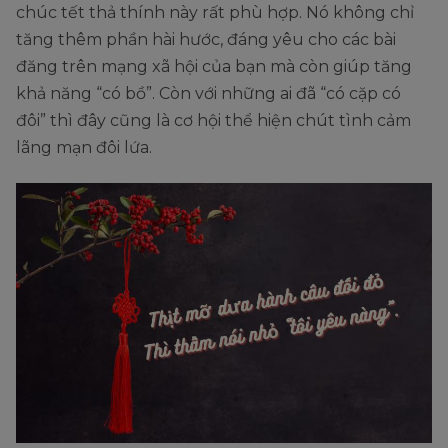
chúc tết thả thính này rất phù hợp. Nó không chỉ
tăng thêm phần hài hước, đáng yêu cho các bài
đăng trên mạng xã hội của bạn mà còn giúp tăng
khả năng “có bồ”. Còn với những ai đã “có cặp có
đôi” thì đây cũng là cơ hội thể hiện chút tình cảm
lãng mạn đôi lứa.