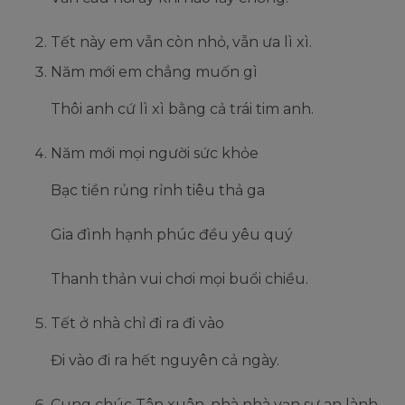
Tết này em vẫn còn nhỏ, vẫn ưa lì xì.
Năm mới em chẳng muốn gì
Thôi anh cứ lì xì bằng cả trái tim anh.
Năm mới mọi người sức khỏe
Bạc tiền rủng rỉnh tiêu thả ga
Gia đình hạnh phúc đều yêu quý
Thanh thản vui chơi mọi buổi chiều.
Tết ở nhà chỉ đi ra đi vào
Đi vào đi ra hết nguyên cả ngày.
Cung chúc Tân xuân, nhà nhà vạn sự an lành.