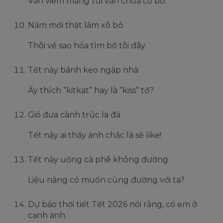
Vẫn viêm màng túi vẫn chưa có bồ.
Năm mới thật lắm xô bồ
Thôi về sao hỏa tìm bồ tôi đây.
Tết này bánh kẹo ngập nhà
Ấy thích “kitkat” hay là “kiss” tớ?
Gió đưa cành trúc la đà
Tết này ai thấy ảnh chắc là sẽ like!
Tết này uống cà phê không đường
Liệu nàng có muốn cùng đường với ta?
Dự báo thời tiết Tết 2026 nói rằng, có em ở
cạnh anh.