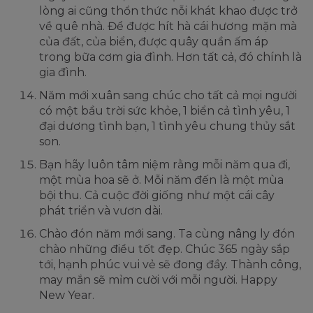
lòng ai cũng thổn thức nỗi khát khao được trở
về quê nhà. Để được hít hà cái hương mặn mà
của đất, của biển, được quây quần ấm áp
trong bữa cơm gia đình. Hơn tất cả, đó chính là
gia đình.
Năm mới xuân sang chúc cho tất cả mọi người
có một bầu trời sức khỏe, 1 biển cả tình yêu, 1
đại dương tình bạn, 1 tình yêu chung thủy sắt
son.
Bạn hãy luôn tâm niệm rằng mỗi năm qua đi,
một mùa hoa sẽ ở. Mỗi năm đến là một mùa
bội thu. Cả cuộc đời giống như một cái cây
phát triển và vươn dài.
Chào đón năm mới sang. Ta cùng nâng ly đón
chào những điều tốt đẹp. Chúc 365 ngày sắp
tới, hạnh phúc vui vẻ sẽ đong đầy. Thành công,
may mắn sẽ mỉm cười với mỗi người. Happy
New Year.