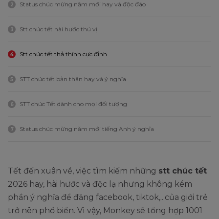
Status chúc mừng năm mới hay và độc đáo
2
Stt chúc tết hài hước thú vị
3
Stt chúc tết thả thính cực đỉnh
4
STT chúc tết bản thân hay và ý nghĩa
5
STT chúc Tết dành cho mọi đối tượng
6
Status chúc mừng năm mới tiếng Anh ý nghĩa
7
Tết đến xuân về, việc tìm kiếm những
stt chúc tết
2026 hay, hài hước và độc lạ nhưng không kém
phần ý nghĩa để đăng facebook, tiktok,...của giới trẻ
trở nên phổ biến. Vì vậy, Monkey sẽ tổng hợp 1001