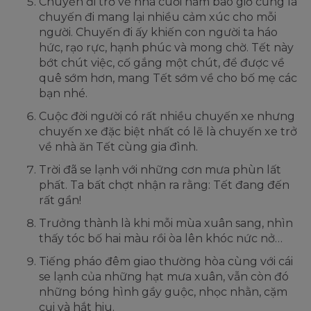
Chuyến đi trở về nhà cuối năm bao giờ cũng là
chuyến đi mang lại nhiều cảm xúc cho mỗi
người. Chuyến đi ấy khiến con người ta háo
hức, rạo rực, hạnh phúc và mong chờ. Tết này
bớt chút việc, cố gắng một chút, để được về
quê sớm hơn, mang Tết sớm về cho bố mẹ các
bạn nhé.
Cuộc đời người có rất nhiều chuyến xe nhưng
chuyến xe đặc biệt nhất có lẽ là chuyến xe trở
về nhà ăn Tết cùng gia đình.
Trời đã se lạnh với những cơn mưa phùn lất
phất. Ta bất chợt nhận ra rằng: Tết đang đến
rất gần!
Trưởng thành là khi mỗi mùa xuân sang, nhìn
thấy tóc bố hai màu rồi òa lên khóc nức nở…
Tiếng pháo đêm giao thường hòa cùng với cái
se lạnh của những hạt mưa xuân, vẫn còn đó
những bóng hình gầy guộc, nhọc nhằn, cặm
cụi và hắt hiu.