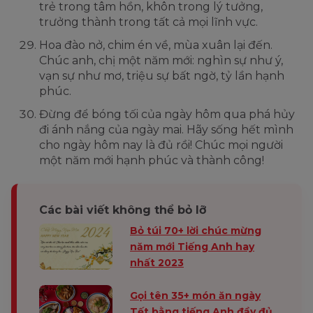
trẻ trong tâm hồn, khôn trong lý tưởng,
trưởng thành trong tất cả mọi lĩnh vực.
Hoa đào nở, chim én về, mùa xuân lại đến.
Chúc anh, chị một năm mới: nghìn sự như ý,
vạn sự như mơ, triệu sự bất ngờ, tỷ lần hạnh
phúc.
Đừng để bóng tối của ngày hôm qua phá hủy
đi ánh nắng của ngày mai. Hãy sống hết mình
cho ngày hôm nay là đủ rồi! Chúc mọi người
một năm mới hạnh phúc và thành công!
Các bài viết không thể bỏ lỡ
Bỏ túi 70+ lời chúc mừng
năm mới Tiếng Anh hay
nhất 2023
Gọi tên 35+ món ăn ngày
Tết bằng tiếng Anh đầy đủ