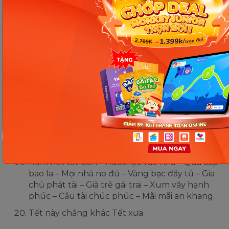
đoàn viên mà người thân. Tiền của tui vẫn
chưa thấy quay trở lại?
CHÚC MỪNG NĂM MỚI 2026, 12 tháng phú
quý, 365 ngày phát tài, 8760 giờ sung túc,
525600 phút thành công, 31536000 giây = VẠN
SỰ NHƯ Ý!
4. Xin chúc tất cả anh em Facebook: “Dù thất
bại hay thành công, dù lông bông hay đang
làm việc, dù đang ăn tiệc hay ở nhà, dù già hay
trẻ, dù đang sắp đẻ hay chưa có chồng, dù là
rồng hay là tôm, dù đang bia ôm hay trà đá, …
năm mới an lành”
Năm hết tết đến – Rước lộc vào nhà – Quà cáp
bao la – Mọi nhà no đủ – Vàng bạc đầy tủ – Gia
chủ phát tài – Già trẻ gái trai – Xum vầy hạnh
phúc – Cầu tài chúc phúc – Mãi mãi an khang.
Tết này chẳng khác Tết xưa