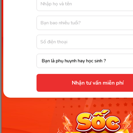
túc, lắm phúc nhiều duyên, trong túi nhiều
tiền, tâm hồn vui sướng.
.Tết này vẫn giống Tết xưa. Vẫn đi xe máy, vẫn
thừa ghế sau.
Gió đưa cành trúc la đà, nếu ai thấy ảnh chắc
là sẽ like.
Chúc Tết đến trăm điều như ý - Mừng xuân
sang vạn sự thành công.
Vạn lần như ý, Vạn lần như mơ, Triệu sự bất
ngờ, Tỷ lần hạnh phúc. Chúc mừng năm mới!
Nhận tư vấn miễn phí
Chúc Tết đến trăm điều như ý - Mừng xuân
sang vạn sự thành công.
Lộc biếc, mai vàng, xuân hạnh phúc. Đời vui,
sức khỏe, Tết an khang.
Thu qua để lại lá vàng. Tết qua để lại cho nàng
vài… cân.
Năm hết tết đến, mọi người đều quay trở về