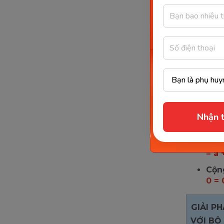
đượ
Các t
Trong ph
như phép
Tính
quả 
Nhận t
Tính
có t
= a 
Cộng
0 = 
GIẢI P
VỚI BỘ