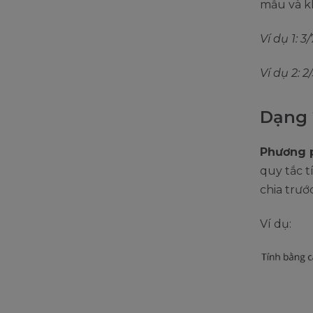
mẫu và kh
Ví dụ 1: 3/
Ví dụ 2: 2/
Dạng 2
Phương p
quy tắc t
chia trướ
Ví dụ: