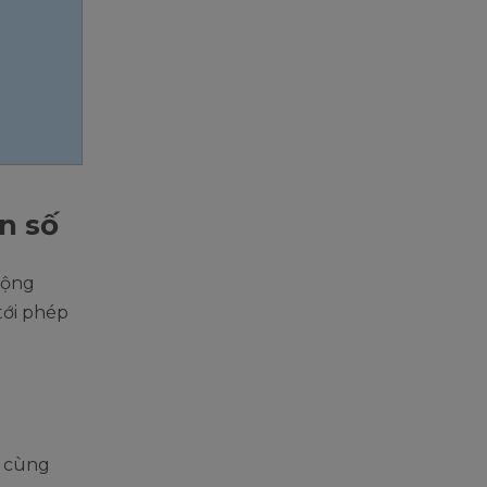
n số
cộng
tới phép
ố cùng