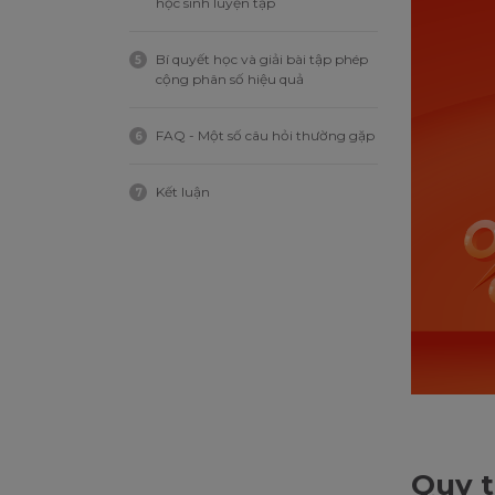
học sinh luyện tập
Bí quyết học và giải bài tập phép
5
cộng phân số hiệu quả
FAQ - Một số câu hỏi thường gặp
6
Kết luận
7
Quy t