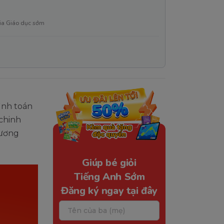
ia Giáo dục sớm
ình toán
 chinh
hương
Giúp bé giỏi
Tiếng Anh Sớm
Đăng ký ngay tại đây