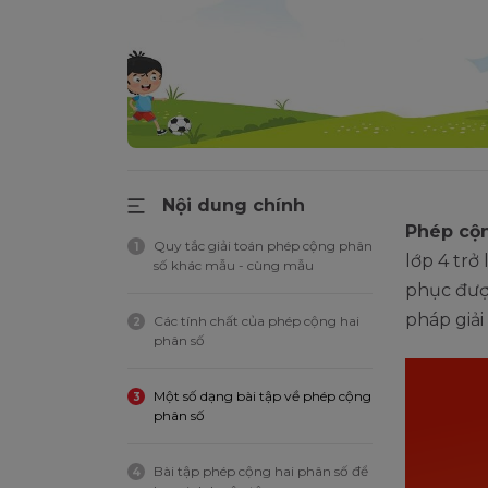
Nội dung chính
Phép cộ
Quy tắc giải toán phép cộng phân
1
lớp 4 trở
số khác mẫu - cùng mẫu
phục đượ
pháp giải
Các tính chất của phép cộng hai
2
phân số
Một số dạng bài tập về phép cộng
3
phân số
Bài tập phép cộng hai phân số để
4