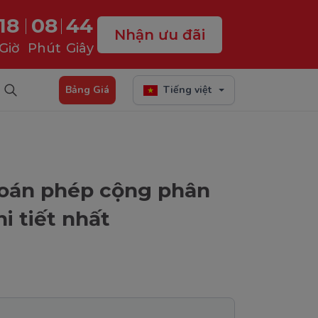
18
08
43
Nhận ưu đãi
Giờ
Phút
Giây
Bảng Giá
Tiếng việt
 toán phép cộng phân
i tiết nhất