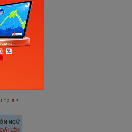
 số
 tương tự
g thì kết
thứ 3, ta
 + b) + c
h nó.
a +
GÔN NGỮ
ĐÃI LÊN