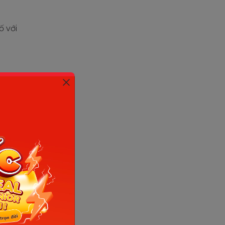
ố với
c mẫu số,
 mới theo
 chưa