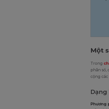
Một s
Trong
ch
phân số, 
cộng các 
Dạng 
Phương p