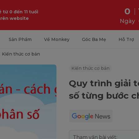
0
 từ 0 đến 11 tuổi
trên website
Ngày
Sản Phẩm
Về Monkey
Góc Ba Mẹ
Hỗ Trợ
Kiến thức cơ bản
Kiến thức cơ bản
Quy trình giải
số từng bước ch
Tham vấn bài viết: