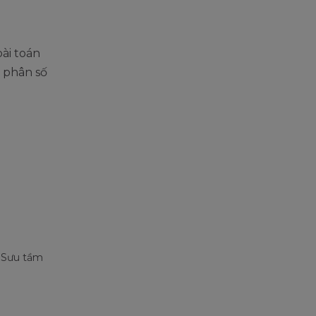
bài toán
g phân số
: Sưu tầm