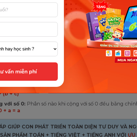
c tối giản, ta phải thực hiện
rút gọn phân số
đó.
ính chất của phép cộng hai phân
ép tính cộng của 2 phân số cũng sẽ có những tính chất
 cộng số tự nhiên như sau:
 chất giao hoán:
Khi đổi chỗ các phân số trong một tổn
tổng không đổi.
a + b = b + a
ư vấn miễn phí
 chất kết hợp:
Khi cộng một tổng 2 phân số với phân số 
hể cộng phân số thứ nhất với tổng hai phân số còn lại.
(a
+ (b + c)
 với số 0:
Phân số nào khi cộng với số 0 đều bằng chín
0 + a = a
HÁP GIÚP CON PHÁT TRIỂN TOÀN DIỆN TƯ DUY VÀ N
 SẢN PHẨM TOÁN + TIẾNG VIỆT + TIẾNG ANH VỚI
ƯU 