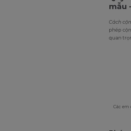
mẫu 
Cách cộn
phép cộn
quan trọ
Các em c