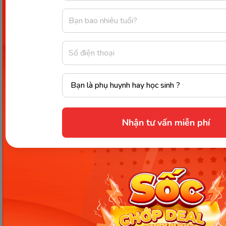
Như vậy, thông qua bài viết này chúng ta đã hiểu rõ
lý do vì sao gây ra tình trạng
có dấu hiệu mang
thai nhưng thử que 1 vạch
và các cách thử thai
chính xác nhất. Hy vọng các chị em có thể nhận
biết mang thai sớm để chăm sóc sức khỏe thai kỳ
được tốt nhất. Ngoài ra, nếu các chị em còn thắc
mắc nào liên quan đến các kiến thức thai sản, chăm
sóc và nuôi dạy con, hãy truy cập website Monkey
Nhận tư vấn miễn phí
để được giải đáp nhanh chóng, chính xác nhất nhé!
Xem thêm:
Giúp mẹ nhận biết dấu hiệu có thai sau sinh
mổ và những điều cần lưu ý
Bà bầu tháng cuối đau lưng dữ dội có nguy
hiểm không? Điều trị như thế nào?