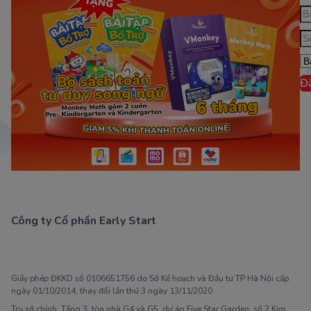
Đ
Công ty Cổ phần Early Start
1900 63 60 52
Giấy phép ĐKKD số 0106651756 do Sở Kế hoạch và Đầu tư TP Hà Nội cấp
ngày 01/10/2014, thay đổi lần thứ 3 ngày 13/11/2020
Trụ sở chính: Tầng 3, tòa nhà G4 và G5, dự án Five Star Garden, số 2 Kim