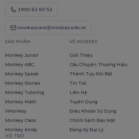
1900 63 60 52
monkeycare@monkey.edu.vn
SẢN PHẨM
VỀ MONKEY
Monkey Junior
Giới Thiệu
Monkey ABC
Câu Chuyện Thương Hiệu
Monkey Speak
Thành Tựu Nổi Bật
Monkey Stories
Tin Tức
Monkey Tutoring
Liên Hệ
Monkey Math
Tuyển Dụng
VMonkey
Điều Khoản Sử Dụng
Monkey Class
Chính Sách Bảo Mật
Monkey Kindy
Đăng Ký Đại Lý
HỖ TRỢ