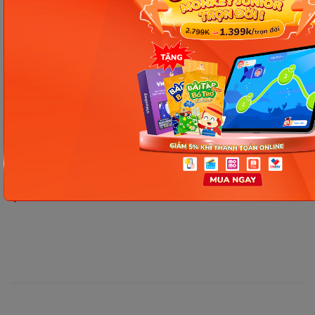
Nguồn tham khảo
Chia sẻ ngay
Thông tin trong bài viết được tổng hợp nhằm
mục đích tham khảo và có thể thay đổi mà
không cần báo trước. Quý khách vui lòng
kiểm tra lại qua các kênh chính thức hoặc liên
hệ trực tiếp với đơn vị liên quan để nắm bắt
tình hình thực tế.