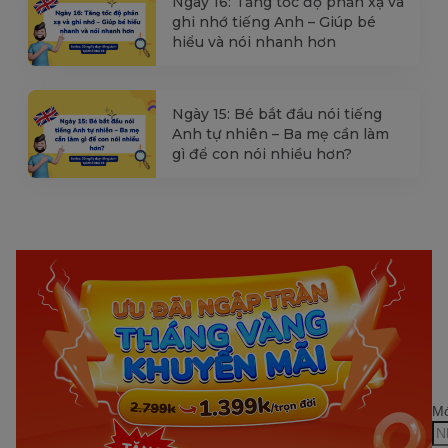
Ngày 16: Tăng tốc độ phản xạ và
ghi nhớ tiếng Anh – Giúp bé
hiểu và nói nhanh hơn
Ngày 15: Bé bắt đầu nói tiếng
Anh tự nhiên – Ba mẹ cần làm
gì để con nói nhiều hơn?
Mớ