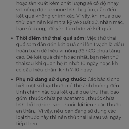
hoặc sản xuất kém chất lượng sẽ có độ nhạy
với nồng độ hormone hCG bị giảm, dẫn đến
kết quả không chính xác. Vì vậy, khi mua que
thử, bạn nên kiểm tra kỹ về xuất xứ, nhãn mác,
hạn sử dụng,...để yên tâm hơn về kết quả.
Thời điểm thử thai quá sớm:
Việc thử thai
quá sớm dẫn đến kết quả chỉ lên 1 vạch là điều
hoàn toàn dễ hiểu vì nồng độ hCG chưa tăng
cao. Để kết quả chính xác nhất, bạn nên thử
thai sau khi quan hệ ít nhất 10 ngày hoặc khi
có dấu hiệu chậm kinh 7-10 ngày.
Phụ nữ đang sử dụng thuốc:
Các bác sĩ cho
biết một số loại thuốc có thể ảnh hưởng đến
tính chính xác của kết quả que thử thai, bao
gồm: thuốc chứa paracetamol, thuốc chứa
hCG hỗ trợ sinh sản, thuốc lợi tiểu hoặc thuốc
an thần,... Vì vậy, nếu bạn đang sử dụng các
loại thuốc này thì nên thử thai lại sau vài ngày
tiếp theo.