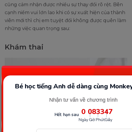
cũng cảm nhận được nhiều sự thay đổi rõ rệt. Bên
cạnh niềm vui lớn lao khi có sự xuất hiện của thành
viên mới thì chị em tuyệt đối không được quên làm
những việc quan trọng sau:
Khám thai
Bé học tiếng Anh dễ dàng cùng Monkey
Nhận tư vấn về chương trình
0
08
33
45
Hết hạn sau
Ngày
Giờ
Phút
Giây