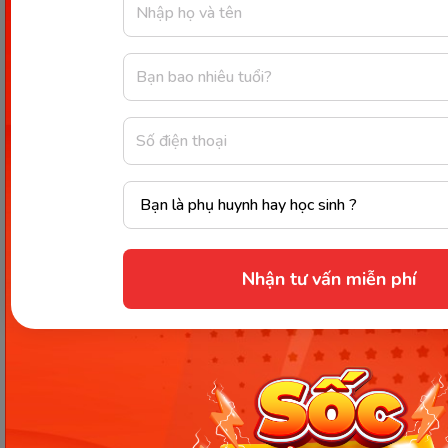
Đi khám thai định kỳ để theo dõi sức khoẻ của 2 mẹ con.
(Ảnh: Sưu tầm Internet)
Thai nhi đạt 7-8 tuần tuổi là thời gian tốt nhất để đi
khám thai lần đầu tiên. Việc này sẽ giúp bà bầu nắm
được tình hình sức khoẻ của bản thân và theo dõi
sự phát triển của bé. Khi đi khám thai, chị em phải
trải qua những xét nghiệm cơ bản như:
Xác định chỉ số BMI thông qua chiều cao và
Nhận tư vấn miễn phí
cân nặng.
Đo huyết áp để chẩn đoán nguy cơ mắc
chứng tiền sản giật.
Xét nghiệm nước tiểu để đo nồng độ hCG.
Kiểm tra vị trí làm tổ của bào thai.
Xác định ngày sinh dự kiến.