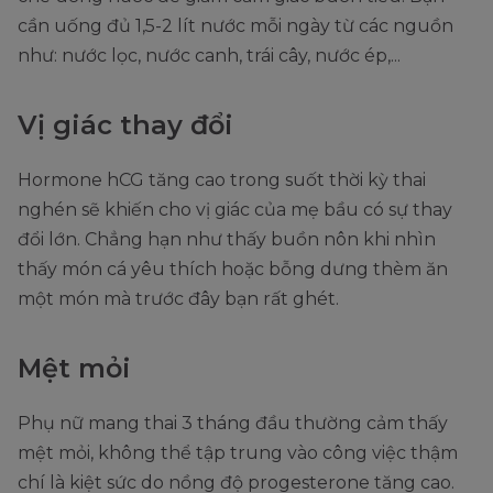
cần uống đủ 1,5-2 lít nước mỗi ngày từ các nguồn
như: nước lọc, nước canh, trái cây, nước ép,...
Vị giác thay đổi
Hormone hCG tăng cao trong suốt thời kỳ thai
nghén sẽ khiến cho vị giác của mẹ bầu có sự thay
đổi lớn. Chẳng hạn như thấy buồn nôn khi nhìn
thấy món cá yêu thích hoặc bỗng dưng thèm ăn
một món mà trước đây bạn rất ghét.
Mệt mỏi
Phụ nữ mang thai 3 tháng đầu thường cảm thấy
mệt mỏi, không thể tập trung vào công việc thậm
chí là kiệt sức do nồng độ progesterone tăng cao.