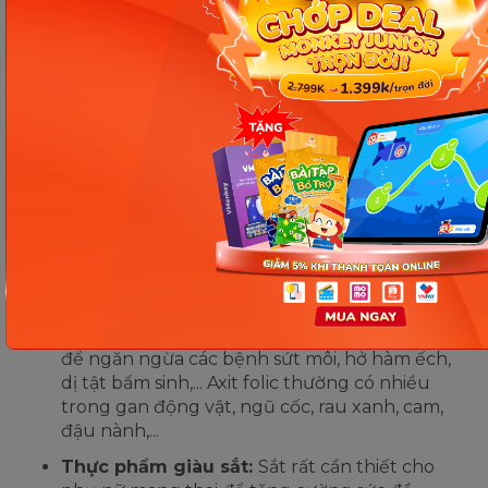
Xét nghiệm máu để tiêm vacxin phòng bệnh.
Bổ sung đầy đủ dinh dưỡng
Để cung cấp đầy đủ chất dinh dưỡng cần thiết cho
sức khỏe của mẹ và sự phát triển toàn diện của bé,
sau khi nhận biết dấu hiệu có thai 7 tuần thì chị em
nên tăng cường ăn những thực phẩm sau:
Thực phẩm giàu axit folic:
Mẹ bầu nên bổ
sung khoảng 400-600mcg axit folic trong một
ngày. Đây là loại vitamin vô cùng quan trọng
để ngăn ngừa các bệnh sứt môi, hở hàm ếch,
dị tật bẩm sinh,... Axit folic thường có nhiều
trong gan động vật, ngũ cốc, rau xanh, cam,
đậu nành,...
Thực phẩm giàu sắt:
Sắt rất cần thiết cho