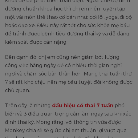
khoá để bé phát triển toàn diện. Ngoài chế độ dinh
dưỡng chuẩn khoa học thì chị em nên luyện tập
một vài môn thể thao cơ bản như: bơi lội, yoga, đi bộ
hoặc đạp xe. Điều này rất tốt cho sức khỏe mẹ bầu
để tránh được bệnh tiểu đường thai kỳ và dễ dàng
kiểm soát được cân nặng.
Bên cạnh đó, chị em cũng nên giảm bớt lượng
công việc hàng ngày để có nhiều thời gian nghỉ
ngơi và chăm sóc bản thân hơn. Mang thai tuần thứ
7 sẽ rất khó chịu nên mẹ bầu tuyệt đối không được
chủ quan.
Trên đây là những
dấu hiệu có thai 7 tuần
phổ
biến và 3 điều quan trọng cần làm ngay sau khi xác
định thai kỳ. Mong rằng, với thông tin vừa được
Monkey chia sẻ sẽ giúp chị em thuận lợi vượt qua