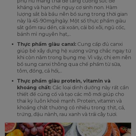
phụ nữ mang thai để tăng cường sức đề
kháng và hạn chế nguy cơ sinh non. Hàm
lượng sắt bà bầu nên bổ sung trong thời gian
này là 45-90mg/ngày. Một số thực phẩm giàu
sắt gồm rau dền, cải xoăn, cải bó xôi, ngũ cốc,
bánh mì nguyên hạt,...
Thực phẩm giàu canxi:
Cung cấp đủ canxi
giúp bé xây dựng hệ xương vững chắc ngay từ
khi còn nằm trong bụng mẹ. Vì vậy, chị em nên
bổ sung canxi thông qua chế phẩm từ sữa,
tôm, đồng, cá hồi,...
Thực phẩm giàu protein, vitamin và
khoáng chất:
Các loại dinh dưỡng này rất cần
thiết để củng cố và tạo các mô mới giúp cho
thai kỳ luôn khoẻ mạnh. Protein, vitamin và
khoáng chất thường có nhiều trong: thịt, cá,
trứng, đậu nành, rau xanh và trái cây tươi.