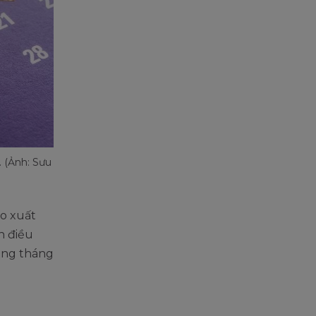
 (Ảnh: Sưu
o xuất
n điều
rong tháng