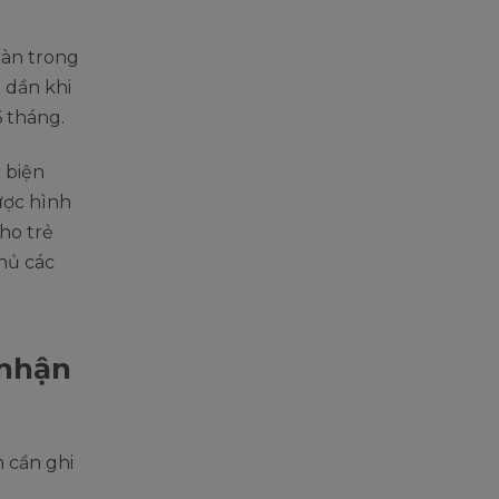
oàn trong
 dần khi
6 tháng.
 biện
ược hình
cho trẻ
thủ các
 nhận
m cần ghi