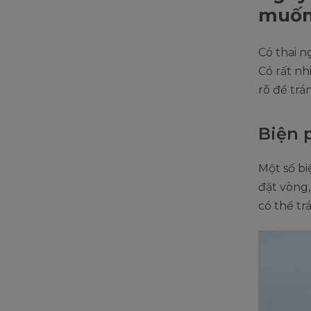
muố
Có thai 
Có rất n
rõ để trá
Biện 
Một số bi
đặt vòng,
có thể tr