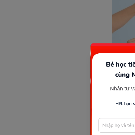
Bé học t
cùng 
Biện ph
Nhận tư v
Hết hạn 
Điều này 
nhưng kh
dẫn sử d
ngoài ý 