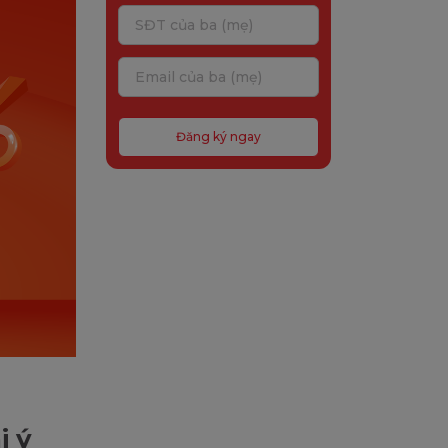
Đăng ký ngay
i ý