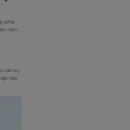
p phải.
nên nắm
o cao su,
pháp nào