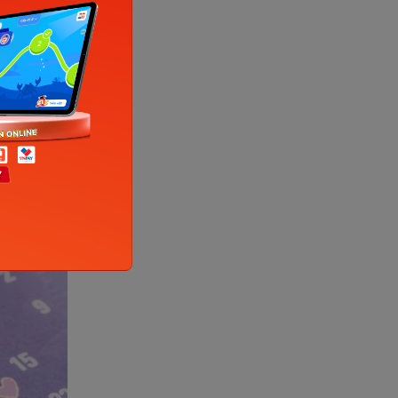
thể phòng
 giảm khả
g có tinh