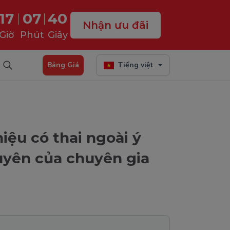
17
07
39
Nhận ưu đãi
Giờ
Phút
Giây
Bảng Giá
Tiếng việt
iệu có thai ngoài ý
uyên của chuyên gia