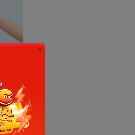
 Sưu tầm
 vòng
 kỹ hướng
g thai