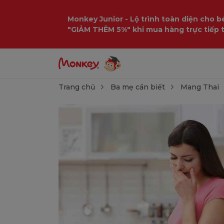
Monkey Junior - Lộ trình toàn diện cho bé
"GIẢM THÊM 5%" khi mua hàng trực tiếp 
Trang chủ
Ba mẹ cần biết
Mang Thai