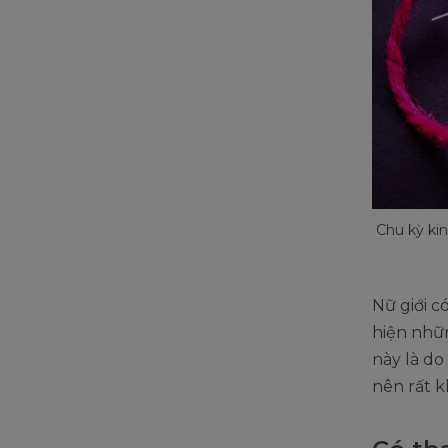
Chu kỳ ki
Nữ giới 
hiện nhữ
này là do
nên rất 