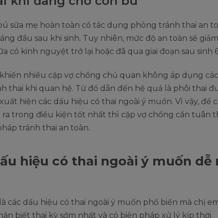
ai khi đang cho con bú
bú sữa mẹ hoàn toàn có tác dụng phòng tránh thai an t
áng đầu sau khi sinh. Tuy nhiên, mức độ an toàn sẽ giảm
a có kinh nguyệt trở lại hoặc đã qua giai đoạn sau sinh 
 khiến nhiều cặp vợ chồng chủ quan không áp dụng các
h thai khi quan hệ. Từ đó dẫn đến hệ quả là phôi thai đ
xuất hiện các dấu hiệu có thai ngoài ý muốn. Vì vậy, để 
 ra trong điều kiện tốt nhất thì cặp vợ chồng cần tuân 
áp tránh thai an toàn.
ấu hiệu có thai ngoài ý muốn dễ
là các dấu hiệu có thai ngoài ý muốn phổ biến mà chị e
ận biết thai kỳ sớm nhất và có biện pháp xử lý kịp thời.