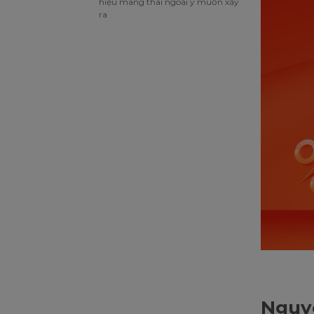
hiệu mang thai ngoài ý muốn xảy
ra
Nguyê