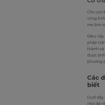
Có th
Cho con 
vòng 6 th
mẹ bỉm sữ
Điều này
pháp trán
thành và 
được sinh
phương ph
Các d
biết
Dưới đây 
nhớ để nh