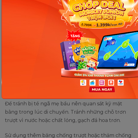
Tư thế nằm nghiêng bà bầu nên có. (Ảnh: Sưu tầm
Internet)
Theo khuyến cáo mẹ bầu nên nằm ngủ với tư thế
nghiêng sang một bên. Dùng gối kê cao bụng để
nằm thấy thoải mái hơn. Mẹ bầu cũng nên thường
xuyên dở mình, tránh nằm bất động một tư thế sẽ
không tốt chút nào.
Quan sát kỹ mặt bằng
Để tránh bị té ngã mẹ bầu nên quan sát kỹ mặt
bằng trong lúc di chuyển. Tránh những chỗ trơn
trượt vì nước hoặc chất lỏng, gạch đá hoa trơn.
Sử dụng thêm băng chống trượt hoặc thảm chống