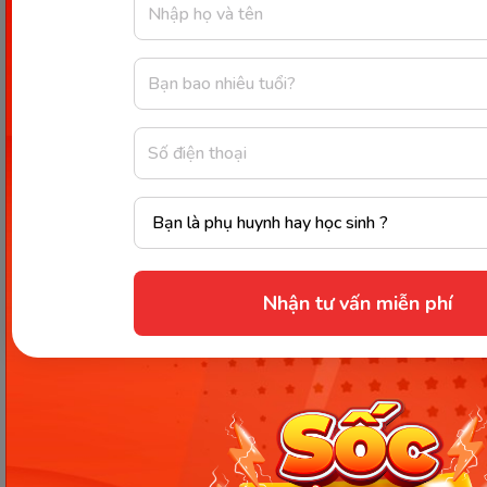
Tư thế ngủ
Tư thế ngủ tốt giúp mẹ bầu có giấc ngủ sâu và
ngon hơn, đồng thời giúp các mạch máu trong cơ
thể không bị chèn ép. Từ đó bà bầu có thể hạn chế
tình trạng hoa mắt, máu không lưu thông dẫn đến
chóng mặt và bị té ngã.
Nhận tư vấn miễn phí