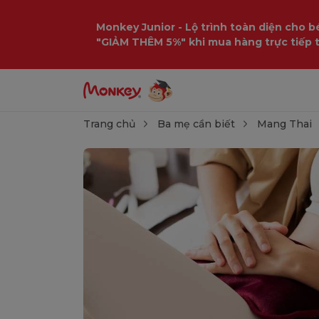
Monkey Junior - Lộ trình toàn diện cho bé
"GIẢM THÊM 5%" khi mua hàng trực tiếp 
Trang chủ
Ba mẹ cần biết
Mang Thai