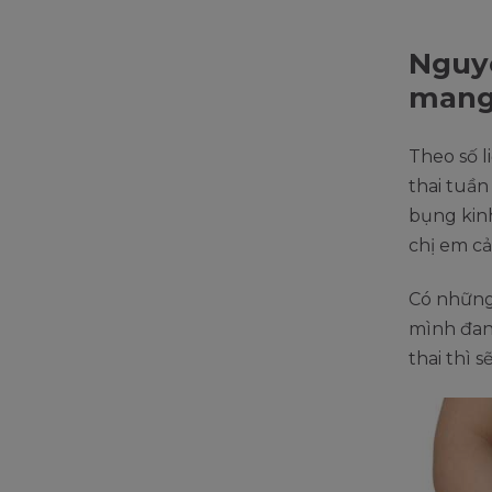
Nguyê
mang 
Theo số l
thai tuần
bụng kinh
chị em cả
Có những
mình đan
thai thì 