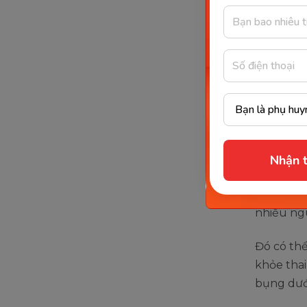
lắng mà h
triển kh
Những
cần c
Đau bụng 
và chính 
Nhận t
hiểm. Trê
khoa, ngo
nhiều ngu
Đó có th
khỏe thai
bụng dưới