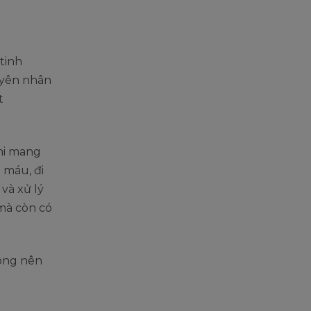
tinh
uyên nhân
t
khi mang
 máu, đi
và xử lý
 mà còn có
hông nên