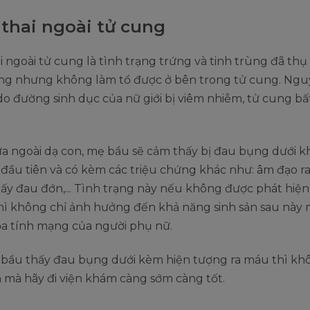
thai ngoài tử cung
 ngoài tử cung là tình trạng trứng và tinh trùng đã thụ 
ng nhưng không làm tổ được ở bên trong tử cung. Ng
 do đường sinh dục của nữ giới bị viêm nhiễm, tử cung bấ
ửa ngoài dạ con, mẹ bầu sẽ cảm thấy bị đau bụng dưới 
 đầu tiên và có kèm các triệu chứng khác như: âm đạo ra
hấy đau đớn,... Tình trạng này nếu không được phát hiện 
thì không chỉ ảnh hưởng đến khả năng sinh sản sau này
ọa tính mạng của người phụ nữ.
bà bầu thấy đau bụng dưới kèm hiện tượng ra máu thì k
 mà hãy đi viện khám càng sớm càng tốt.