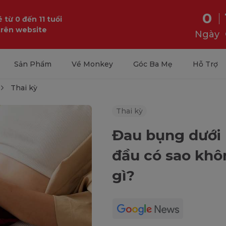
0
 từ 0 đến 11 tuổi
trên website
Ngày
Sản Phẩm
Về Monkey
Góc Ba Mẹ
Hỗ Trợ
Thai kỳ
Thai kỳ
Đau bụng dưới 
đầu có sao khô
gì?