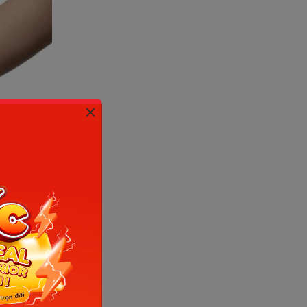
m Internet)
ai nhi đã
 đau
 biến mất
 quá lo