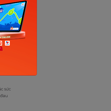
nhi phát
 dưới
iển hình
gặp nguy
ĩ sản
 cảnh báo
ặc sức
 đau