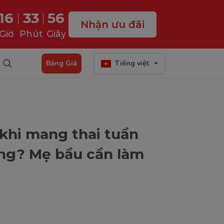
16
33
55
Nhận ưu đãi
Giờ
Phút
Giây
Bảng Giá
Tiếng việt
khi mang thai tuần
ng? Mẹ bầu cần làm