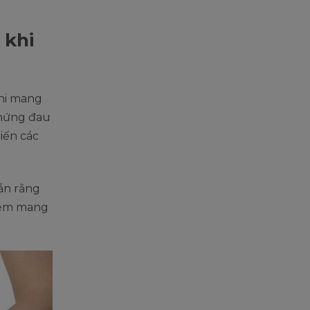
 khi
khi mang
chứng đau
iến các
ẫn rằng
hiệm mang