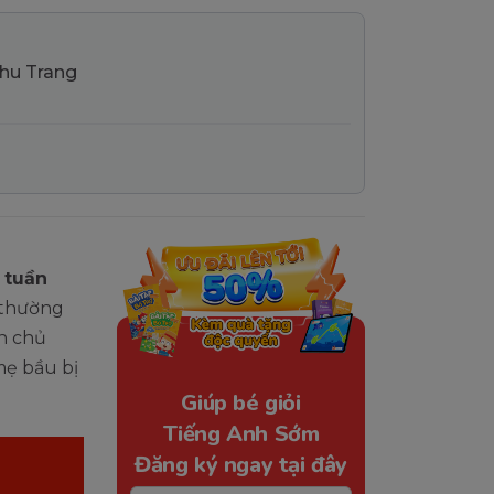
Thu Trang
 tuần
h thường
n chủ
 mẹ bầu bị
Giúp bé giỏi
Tiếng Anh Sớm
Đăng ký ngay tại đây