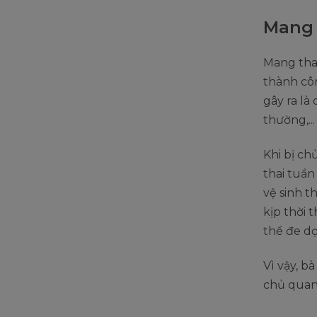
Mang 
Mang thai
thành cô
gây ra là
thường,...
Khi bị ch
thai tuần
vệ sinh t
kịp thời 
thể đe d
Vì vậy, 
chủ quan