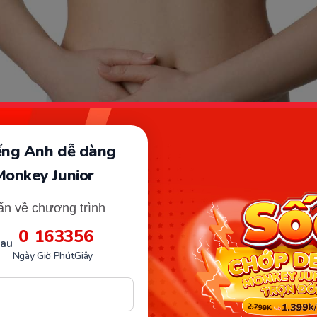
iếng Anh dễ dàng
Monkey Junior
ấn về chương trình
ụ nữ đều bị đau bụng dưới khi mang thai tuần đầu. (Ảnh: Sưu tầ
0
16
33
55
sau
Ngày
Giờ
Phút
Giây
ân khiến phụ nữ mới cấn bầu bị đau bụng dưới là do th
vào tử cung và làm tổ trong buồng tử cung. Hiện tượng
 khi mang thai tuần đầu sẽ kéo dài khoảng 2-3 ngày và
đã bám ổn định trong tử cung. Vì vậy, mẹ bầu không cần