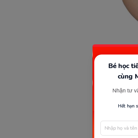
Bé học t
cùng 
Nhận tư v
Hầu hết ph
Hết hạn 
Nguyên nh
bắt đầu 
bụng dưới
khi thai 