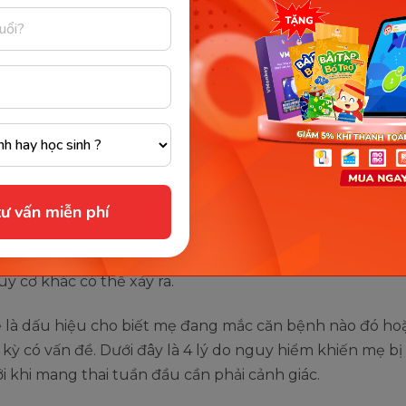
ãy chú ý nghỉ ngơi, ăn uống đầy đủ dinh dưỡng để thai 
ỏe mạnh.
 nguy hiểm khi mẹ bị đau bụng
ảnh giác
dưới khi mang thai tuần đầu là dấu hiệu báo thai rất đ
xác. Tuy nhiên vẫn có không ít bà bầu lo lắng thai nhi 
ư vấn miễn phí
n thực tế lo lắng đó hoàn toàn không sai. Theo các bác s
ài dấu hiệu báo thai thì triệu chứng đau bụng dưới còn
y cơ khác có thể xảy ra.
ể là dấu hiệu cho biết mẹ đang mắc căn bệnh nào đó ho
 kỳ có vấn đề. Dưới đây là 4 lý do nguy hiểm khiến mẹ bị
 khi mang thai tuần đầu cần phải cảnh giác.