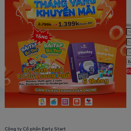
Mớ
Đ
Công ty Cổ phần Early Start