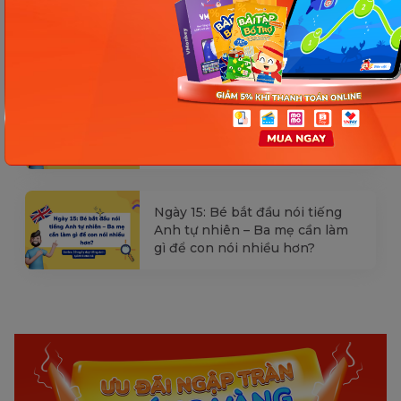
Ngày 17: Bé nhận diện từ nhanh
qua hình ảnh – Chìa khóa giúp
con hiểu ngay không cần dịch
Ngày 16: Tăng tốc độ phản xạ và
ghi nhớ tiếng Anh – Giúp bé
hiểu và nói nhanh hơn
Ngày 15: Bé bắt đầu nói tiếng
Anh tự nhiên – Ba mẹ cần làm
gì để con nói nhiều hơn?