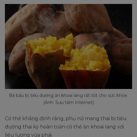
Bà bầu bị tiểu đường ăn khoai lang rất tốt cho sức khỏe.
(Ảnh: Sưu tầm Internet)
Có thể khẳng định rằng, phụ nữ mang thai bị tiểu
đường thai kỳ hoàn toàn có thể ăn khoai lang với
liều lượng vừa phải.