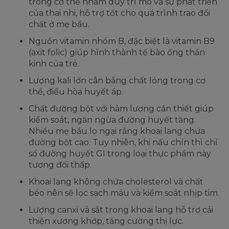
trong cơ thể nhằm duy trì mô và sự phát triển
của thai nhi, hỗ trợ tốt cho quá trình trao đổi
chất ở mẹ bầu.
Nguồn vitamin nhóm B, đặc biệt là vitamin B9
(axit folic) giúp hình thành tế bào ống thần
kinh của trẻ.
Lượng kali lớn cân bằng chất lỏng trong cơ
thể, điều hòa huyết áp.
Chất đường bột với hàm lượng cần thiết giúp
kiểm soát, ngăn ngừa đường huyết tăng.
Nhiều mẹ bầu lo ngại rằng khoai lang chứa
đường bột cao. Tuy nhiên, khi nấu chín thì chỉ
số đường huyết GI trong loại thực phẩm này
tương đối thấp.
Khoai lang không chứa cholesterol và chất
béo nên sẽ lọc sạch máu và kiểm soát nhịp tim.
Lượng canxi và sắt trong khoai lang hỗ trợ cải
thiện xương khớp, tăng cường thị lực.