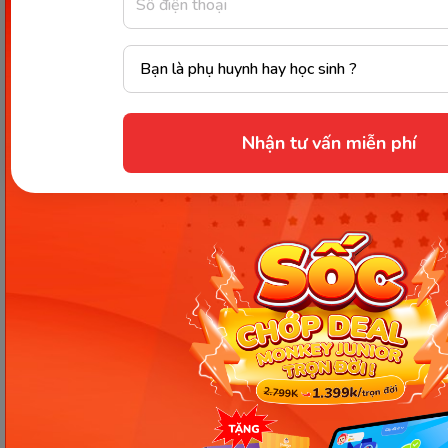
Nhận tư vấn miễn phí
Các Bài Viết Mới Nhất
[Thảo luận] Cơn thịnh nộ (ăn
vạ) của trẻ | Kỷ luật tích cực #17
Ngày 18: Vì sao bé nhanh quên
từ tiếng Anh? Cách giúp con
nhớ lâu mà không cần học
nhiều