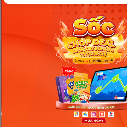
[Hướng dẫn] Hồ sơ xin học
lớp 1 trái tuyến cần giấy tờ
gì?
Kết luận
Trên đây là những thông tin hướng dẫn
thủ tục
nhập học lớp 1
trong năm học mới nhất 2023 –
2024 để quý phụ huynh có thể tham khảo thêm.
Để giúp con có khởi đầu tốt nhất khi bước vào lớp 1,
ba mẹ nên có sự chuẩn bị kỹ lưỡng cũng như phối
hợp với nhà trường và và đảm bảo bạn hoàn thành
đầy đủ các thủ tục và hồ sơ yêu cầu nhé.
Chia sẻ ngay