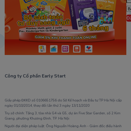
Đ
Công ty Cổ phần Early Start
1900 63 60 52
Giấy phép ĐKKD số 0106651756 do Sở Kế hoạch và Đầu tư TP Hà Nội cấp
ngày 01/10/2014, thay đổi lần thứ 3 ngày 13/11/2020
Trụ sở chính: Tầng 3, tòa nhà G4 và G5, dự án Five Star Garden, số 2 Kim
Giang, phường Khương Đình, TP. Hà Nội
Người đại diện pháp luật: Ông Nguyễn Hoàng Anh - Giám đốc điều hành