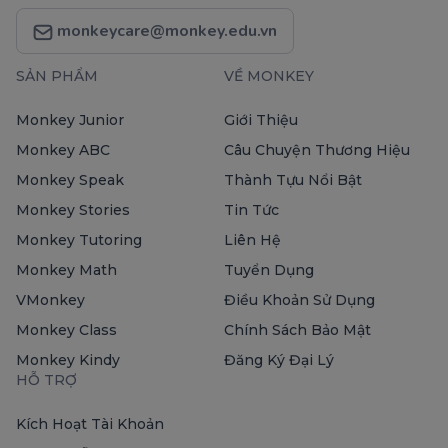
monkeycare@monkey.edu.vn
SẢN PHẨM
VỀ MONKEY
Monkey Junior
Giới Thiệu
Monkey ABC
Câu Chuyện Thương Hiệu
Monkey Speak
Thành Tựu Nổi Bật
Monkey Stories
Tin Tức
Monkey Tutoring
Liên Hệ
Monkey Math
Tuyển Dụng
VMonkey
Điều Khoản Sử Dụng
Monkey Class
Chính Sách Bảo Mật
Monkey Kindy
Đăng Ký Đại Lý
HỖ TRỢ
Kích Hoạt Tài Khoản