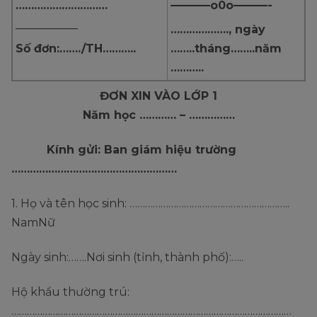
…………………………
———–o0o———-
___________
………………., ngày
Số đơn:……./TH………..
……..tháng……..năm
………..
ĐƠN XIN VÀO LỚP 1
Năm học ………… – ……………
Kính gửi: Ban giám hiệu trường
………………………………………………
1. Họ và tên học sinh: ……………………………………………………..
NamNữ
Ngày sinh:…….Nơi sinh (tỉnh, thành phố):…..
Hộ khẩu thường trú:
………………………………………………………………………………………………