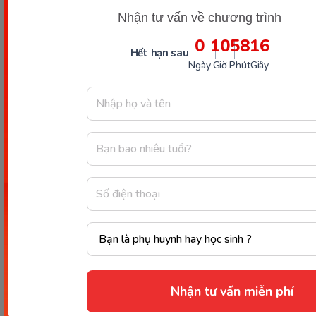
Cán bộ tuyển sinh sẽ dán danh sách học sinh
Nhận tư vấn về chương trình
với lớp học lên bảng tin nhà trường và gửi đến
0
10
58
14
phụ huynh có thể đưa bé đến nhận lớp chính
Hết hạn sau
xác.
Ngày
Giờ
Phút
Giây
Bước 5:
Tiếp nhận học sinh vào lớp 1: Tới ngày nhập
học theo thông báo, ba mẹ sẽ đưa con đến trường
để nhận lớp theo quy định.
Các bài viết không thể bỏ lỡ
[GIẢI ĐÁP] Lớp 1 nên cho
con học trường công hay
tư?
Hướng dẫn cách viết đơn
xin chuyển trường mầm non
Nhận tư vấn miễn phí
[Chi tiết + mẫu đơn]