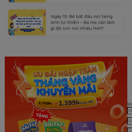
Ngày 15: Bé bắt đầu nói tiếng
Anh tự nhiên – Ba mẹ cần làm
gì để con nói nhiều hơn?
Mớ