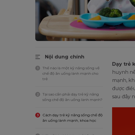
Nội dung chính
Dạy trẻ 
Thế nào là một kỹ năng sống về
1
huynh nên
chế độ ăn uống lành mạnh cho
trẻ
mạnh, kho
được điề
Tại sao cần phải dạy trẻ kỹ năng
2
sau đây n
sống chế độ ăn uống lành mạnh?
Cách dạy trẻ kỹ năng sống chế độ
3
ăn uống lành mạnh, khoa học