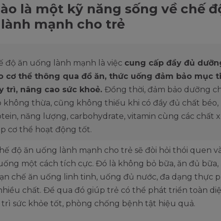
ào là một kỹ năng sống về chế đ
lành mạnh cho trẻ
ế độ ăn uống lành mạnh là việc
cung cấp đầy đủ dưỡn
o cơ thể thông qua đồ ăn, thức uống đảm bảo mục t
y trì, nâng cao sức khoẻ.
Đồng thời, đảm bảo dưỡng c
o không thừa, cũng không thiếu khi có đầy đủ chất béo,
tein, năng lượng, carbohydrate, vitamin cùng các chất 
p cơ thể hoạt động tốt.
hế độ ăn uống lành mạnh cho trẻ sẽ đòi hỏi thói quen v
uống một cách tích cực. Đó là không bỏ bữa, ăn đủ bữa
hạn chế ăn uống linh tinh, uống đủ nước, đa dạng thực
hiều chất. Để qua đó giúp trẻ có thể phát triển toàn di
 trì sức khỏe tốt, phòng chống bệnh tật hiệu quả.