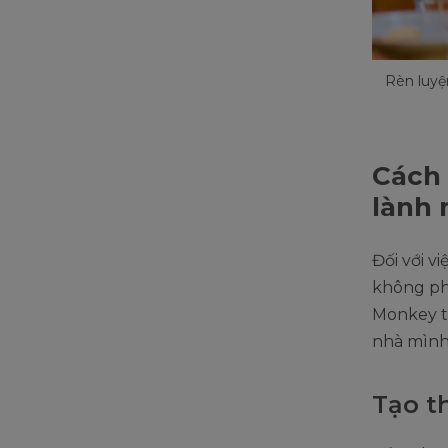
Rèn luyệ
Cách 
lành 
Đối với v
không ph
Monkey t
nhà mình
Tạo t