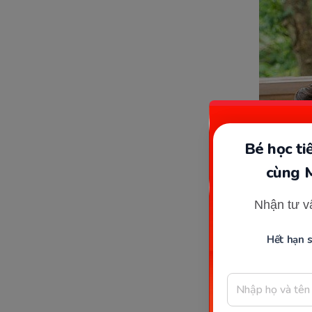
Bé học t
cùng 
Nhận tư v
Hết hạn 
Chế độ ăn