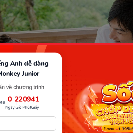
iếng Anh dễ dàng
Monkey Junior
ấn về chương trình
0
22
09
40
sau
Ngày
Giờ
Phút
Giây
 uống lành mạnh là việc cung cấp bổ sung đầy đủ dưỡng chất c
triển của trẻ. (Ảnh: Sưu tầm internet)