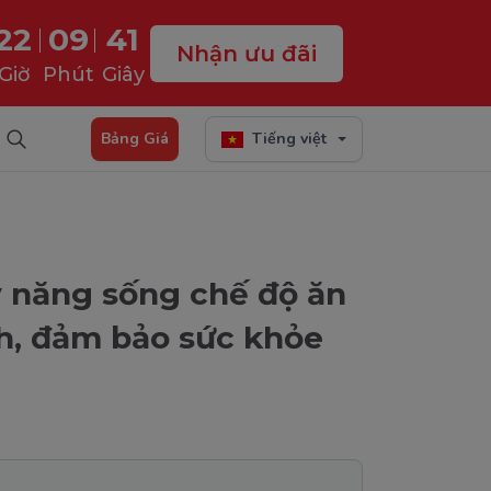
22
09
40
Nhận ưu đãi
Giờ
Phút
Giây
Bảng Giá
Tiếng việt
ỹ năng sống chế độ ăn
h, đảm bảo sức khỏe