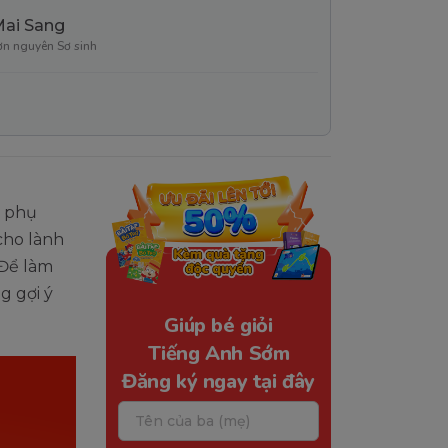
Mai Sang
ơn nguyên Sơ sinh
u phụ
cho lành
 Để làm
g gợi ý
Giúp bé giỏi
Tiếng Anh Sớm
Đăng ký ngay tại đây