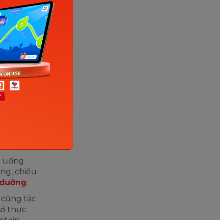
 chế
hế độ ăn
ăng khả
ng thời
t hay các
n uống
ặng, chiều
 dưỡng
.
 cũng tác
số thực