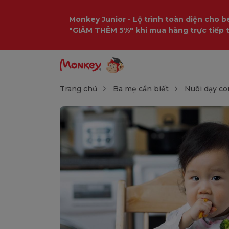
Monkey Junior - Lộ trình toàn diện cho bé
"GIẢM THÊM 5%" khi mua hàng trực tiếp 
Trang chủ
Ba mẹ cần biết
Nuôi dạy co