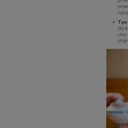
phẩm
omeg
năng
Tạo 
độ ă
cho 
thần