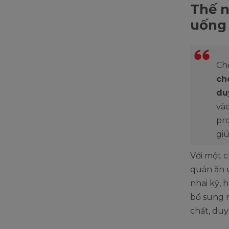
Thế n
uống 
Ch
ch
du
và
pro
giú
Với một c
quán ăn 
nhai kỹ, 
bổ sung n
chất, duy