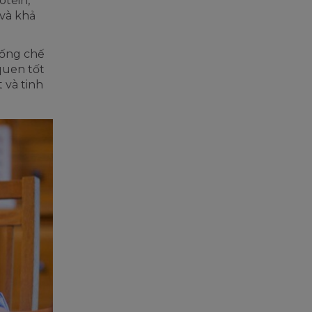
otein,
 và khả
sống chế
quen tốt
 và tinh