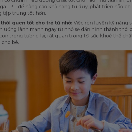
 có chứa nhiều dưỡng chất tốt cho não như vitamin, pr
a – 3… để nâng cao khả năng tư duy, phát triển não bộ
 tập trung tốt hơn.
thói quen tốt cho trẻ từ nhỏ:
Việc rèn luyện kỹ năng 
n uống lành mạnh ngay từ nhỏ sẽ dần hình thành thói 
con trong tương lai, rất quan trọng tới sức khoẻ thể chất
 cho bé.