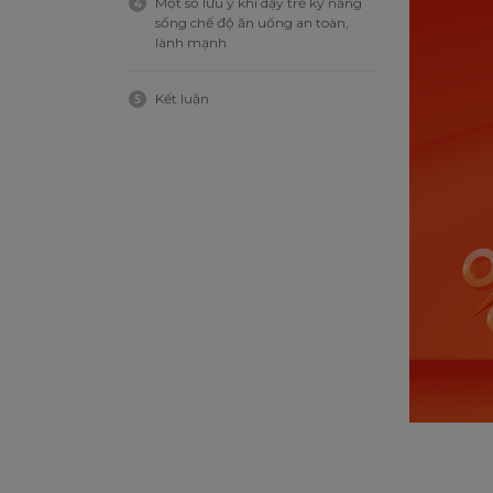
Một số lưu ý khi dạy trẻ kỹ năng
4
sống chế độ ăn uống an toàn,
lành mạnh
Kết luận
5