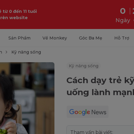
0
 từ 0 đến 11 tuổi
trên website
Ngày
Sản Phẩm
Về Monkey
Góc Ba Mẹ
Hỗ Trợ
n
Kỹ năng sống
Kỹ năng sống
Cách dạy trẻ k
uống lành mạn
Tham vấn bài viết: