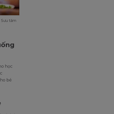
: Sưu tầm
uống
ho học
ợc
cho bé
ẻ