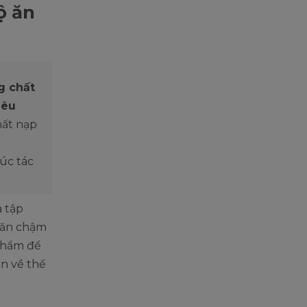
ộ ăn
g chất
iêu
hất nạp
xúc tác
à tập
, ăn chậm
 phẩm để
ện về thể