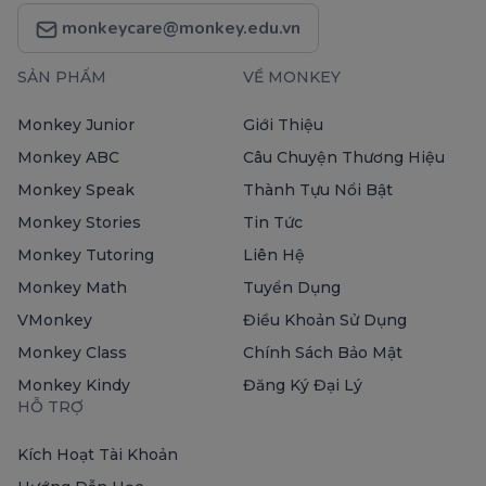
monkeycare@monkey.edu.vn
SẢN PHẨM
VỀ MONKEY
Monkey Junior
Giới Thiệu
Monkey ABC
Câu Chuyện Thương Hiệu
Monkey Speak
Thành Tựu Nổi Bật
Monkey Stories
Tin Tức
Monkey Tutoring
Liên Hệ
Monkey Math
Tuyển Dụng
VMonkey
Điều Khoản Sử Dụng
Monkey Class
Chính Sách Bảo Mật
Monkey Kindy
Đăng Ký Đại Lý
HỖ TRỢ
Kích Hoạt Tài Khoản