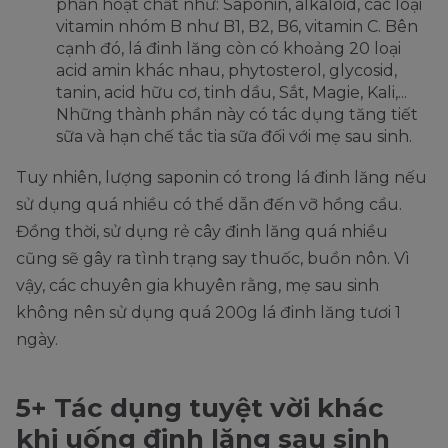
phần hoạt chất như: Saponin, alkaloid, các loại
vitamin nhóm B như B1, B2, B6, vitamin C. Bên
cạnh đó, lá đinh lăng còn có khoảng 20 loại
acid amin khác nhau, phytosterol, glycosid,
tanin, acid hữu cơ, tinh dầu, Sắt, Magie, Kali,...
Những thành phần này có tác dụng tăng tiết
sữa và hạn chế tắc tia sữa đối với mẹ sau sinh.
Tuy nhiên, lượng saponin có trong lá đinh lăng nếu
sử dụng quá nhiều có thể dẫn đến vỡ hồng cầu.
Đồng thời, sử dụng rẻ cây đinh lăng quá nhiều
cũng sẽ gây ra tình trạng say thuốc, buồn nôn. Vì
vậy, các chuyên gia khuyên rằng, mẹ sau sinh
không nên sử dụng quá 200g lá đinh lăng tươi 1
ngày.
5+ Tác dụng tuyệt vời khác
khi uống đinh lăng sau sinh