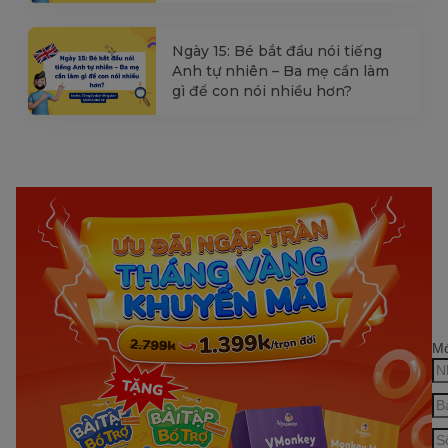
Ngày 15: Bé bắt đầu nói tiếng
Anh tự nhiên – Ba mẹ cần làm
gì để con nói nhiều hơn?
Mớ