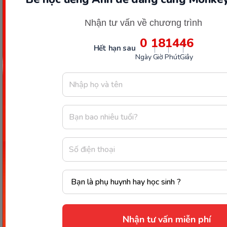
Nhận tư vấn về chương trình
Bài viết trên đã giúp mẹ giải đáp câu hỏi
uống lá
đinh lăng có lợi sữa hay không?
Có thể thấy rằng,
0
18
14
44
Hết hạn sau
tác dụng lợi sữa của lá đinh lăng cũng giống với
Ngày
Giờ
Phút
Giây
nước lá chè vằng, rất tốt cho mẹ sau sinh. Bên cạnh
đó, uống nước lá đinh lăng cũng bổ trợ mẹ rất
nhiều trong việc hồi phục sức khỏe sau sinh. Vì vậy,
mẹ đừng ngần ngại mà hãy thử phương thức này
nhé.
Xem thêm:
Sau sinh uống lá tía tô có tác dụng gì?
Bà đẻ nên uống nước là gì lợi sữa?
Nguồn tham khảo
Nhận tư vấn miễn phí
Chia sẻ ngay