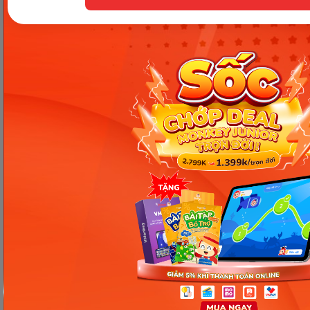
Thông tin trong bài viết được tổng hợp nhằm
mục đích tham khảo và có thể thay đổi mà
không cần báo trước. Quý khách vui lòng
kiểm tra lại qua các kênh chính thức hoặc liên
hệ trực tiếp với đơn vị liên quan để nắm bắt
tình hình thực tế.
Các Bài Viết Mới Nhất