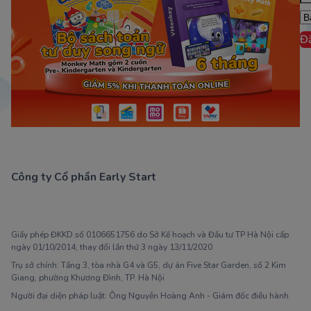
Đ
Công ty Cổ phần Early Start
1900 63 60 52
Giấy phép ĐKKD số 0106651756 do Sở Kế hoạch và Đầu tư TP Hà Nội cấp
ngày 01/10/2014, thay đổi lần thứ 3 ngày 13/11/2020
Trụ sở chính: Tầng 3, tòa nhà G4 và G5, dự án Five Star Garden, số 2 Kim
Giang, phường Khương Đình, TP. Hà Nội
Người đại diện pháp luật: Ông Nguyễn Hoàng Anh - Giám đốc điều hành