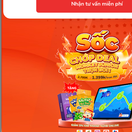
Nhận tư vấn miễn phí
Không uống khi bụng đói, vận động mạnh (Ảnh: Sưu tầm
Internet)
Bài viết trên đây đã giúp mẹ giải đáp thắc mắc
sau
sinh uống nước dừa được không
. Đồng thời,
Monkey còn cung cấp thêm các thông tin khác
như sau sinh bao lâu được uống nước dừa và
những điều cần lưu ý. Nếu thấy bài viết hay và bổ
ích hãy chia sẻ ngay đến mọi người xung quanh mẹ
nhé.
Nguồn tham khảo
Chia sẻ ngay
Thông tin trong bài viết được tổng hợp nhằm