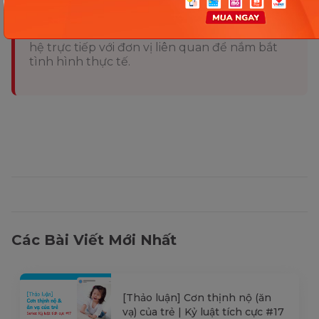
mục đích tham khảo và có thể thay đổi mà
không cần báo trước. Quý khách vui lòng
kiểm tra lại qua các kênh chính thức hoặc liên
hệ trực tiếp với đơn vị liên quan để nắm bắt
tình hình thực tế.
Các Bài Viết Mới Nhất
[Thảo luận] Cơn thịnh nộ (ăn
vạ) của trẻ | Kỷ luật tích cực #17