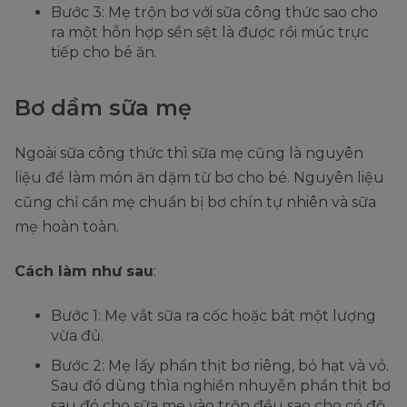
Bước 3: Mẹ trộn bơ với sữa công thức sao cho
ra một hỗn hợp sền sệt là được rồi múc trực
tiếp cho bé ăn.
Bơ dầm sữa mẹ
Ngoài sữa công thức thì sữa mẹ cũng là nguyên
liệu để làm món ăn dặm từ bơ cho bé. Nguyên liệu
cũng chỉ cần mẹ chuẩn bị bơ chín tự nhiên và sữa
mẹ hoàn toàn.
Cách làm như sau
:
Bước 1: Mẹ vắt sữa ra cốc hoặc bát một lượng
vừa đủ.
Bước 2: Mẹ lấy phần thịt bơ riêng, bỏ hạt và vỏ.
Sau đó dùng thìa nghiền nhuyễn phần thịt bơ
sau đó cho sữa mẹ vào trộn đều sao cho có độ