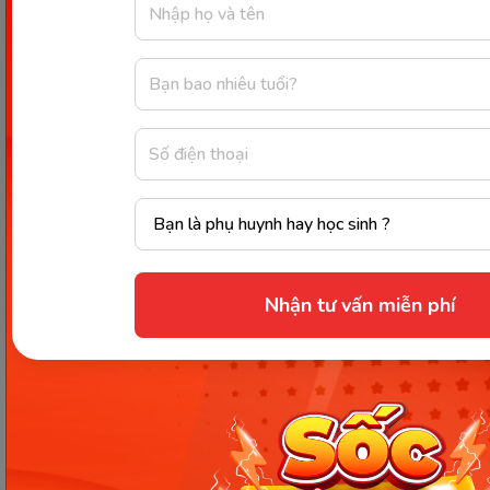
Internet)
Sau khi đã tham khảo top 10+ món ăn dặm từ bơ
dành cho các bé từ 6 tháng trở lên thì các mẹ cần
lưu ý chọn bơ cho bé ngon với bí quyết sau.
Chọn quả căng đều, cầm chắc
tay
Những quả bơ tươi ngon thì bạn khi cầm sẽ căng
Nhận tư vấn miễn phí
đều và chắc tay. Đó là dấu hiệu chứng tỏ bơ đã già
và chín cây. Khi ăn sẽ có màu vàng tươi, đều và độ
ngậy béo ngon nhất.
Chọn quả có cuống nâu