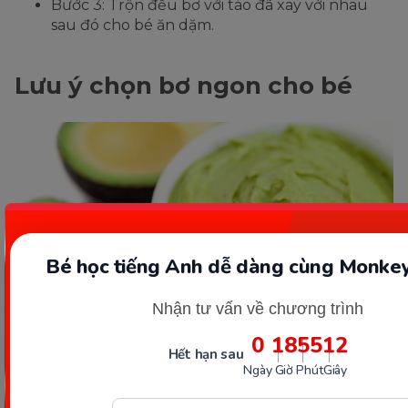
Bước 3: Trộn đều bơ với táo đã xay với nhau
sau đó cho bé ăn dặm.
Lưu ý chọn bơ ngon cho bé
Bé học tiếng Anh dễ dàng cùng Monkey
Nhận tư vấn về chương trình
0
18
55
11
Hết hạn sau
Ngày
Giờ
Phút
Giây
Lưu ý chọn bơ ngon cho bé ăn dặm. (Ảnh: Sưu tầm