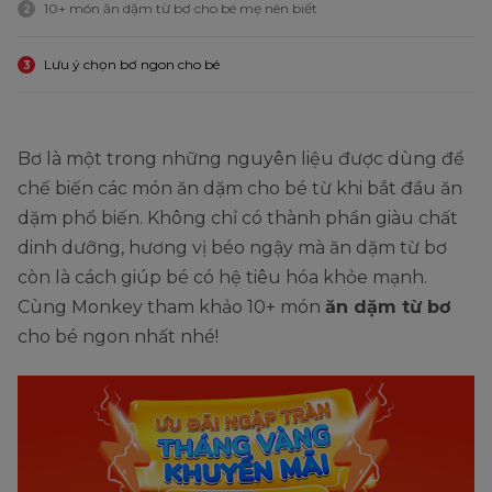
10+ món ăn dặm từ bơ cho bé mẹ nên biết
2
Lưu ý chọn bơ ngon cho bé
3
Bơ là một trong những nguyên liệu được dùng để
chế biến các món ăn dặm cho bé từ khi bắt đầu ăn
dặm phổ biến. Không chỉ có thành phần giàu chất
dinh dưỡng, hương vị béo ngậy mà ăn dặm từ bơ
còn là cách giúp bé có hệ tiêu hóa khỏe mạnh.
Cùng Monkey tham khảo 10+ món
ăn dặm từ bơ
cho bé ngon nhất nhé!