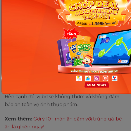
Những quả có cuống nâu chứng tỏ đã đến độ thu
hoạch nên bơ ngon, hương vị đảm bảo dinh dưỡng
khi chế biến các món ăn dặm cho bé. Nếu ba mẹ
nhận thấy cuống quả bơ còn xanh hoặc đen thì có
thể bơ đã cũ hoặc còn xanh chưa đảm bảo độ chín.
Không chọn quả bị nẫu và nhũn
Lưu ý cuối cùng mà ba mẹ cần biết khi chọn bơ làm
món ăn dặm cho bé chính là tuyệt đối không chọn
các quả bị nẫu hoặc nhũn. Nếu chọn các quả này
thì màu thịt bơ sẽ bị đen, không có màu vàng đẹp.
Bên cạnh đó, vị bơ sẽ không thơm và không đảm
bảo an toàn vệ sinh thực phẩm.
Xem thêm:
Gợi ý 10+ món ăn dặm với trứng gà: bé
ăn là ghiền ngay!