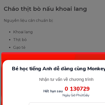
Cháo thịt bò nấu khoai lang
Nguyên liệu cần chuẩn bị:
Khoai lang
Thịt bò
Gạo tẻ
Dầu ăn cho bé
Bé học tiếng Anh dễ dàng cùng Monkey
Nhận tư vấn về chương trình
0
13
07
27
Hết hạn sau
Ngày
Giờ
Phút
Giây