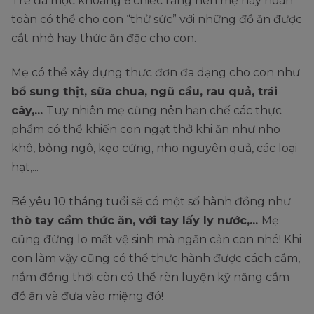
Trẻ đã mọc khoảng 6 chiếc răng nên mẹ hãy hoàn
toàn có thể cho con “thử sức” với những đồ ăn được
cắt nhỏ hay thức ăn đặc cho con.
Mẹ có thể xây dựng thực đơn đa dạng cho con như
bổ sung thịt, sữa chua, ngũ cầu, rau quả, trái
cây,...
Tuy nhiên mẹ cũng nên hạn chế các thực
phẩm có thể khiến con ngạt thở khi ăn như nho
khô, bỏng ngô, kẹo cứng, nho nguyên quả, các loại
hạt,...
Bé yêu 10 tháng tuổi sẽ có một số hành đồng như
thò tay cầm thức ăn, với tay lấy ly nước,...
Mẹ
cũng đừng lo mất vệ sinh mà ngăn cản con nhé! Khi
con làm vậy cũng có thể thực hành được cách cầm,
nắm đồng thời còn có thể rèn luyện kỹ năng cầm
đồ ăn và đưa vào miệng đó!