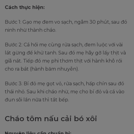
Cách thực hiện:
Bước 1: Gạo mẹ đem vo sạch, ngâm 30 phút, sau đó
ninh nhừ thành cháo.
Bước 2: Cá hồi mẹ cùng rửa sạch, đem luộc với vài
lát gừng để khử tanh. Sau đó mẹ hãy gỡ lấy thịt và
giã nát. Tiếp đó mẹ phi thơm thịt với hành khô rồi
cho ra bát (hành băm nhuyễn).
Bước 3: Bí đỏ mẹ gọt vỏ, rửa sạch, hấp chín sau đó
thái nhỏ. Sau khi cháo nhừ, mẹ cho bí đỏ và cá vào
đun sôi lần nữa thì tắt bếp.
Cháo tôm nấu cải bó xôi
Nguyên liệu cần chuẩn bị: