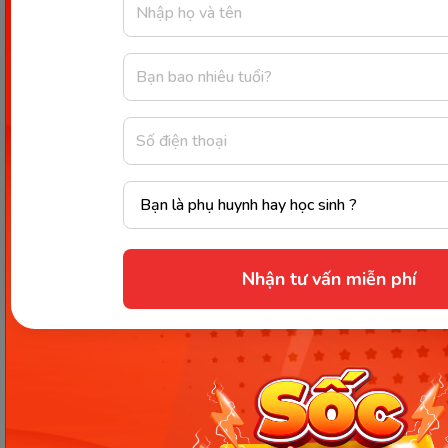
Cháo thịt bò nấu khoai lang. (Ảnh: Sưu tầm Internet)
Cách thực hiện:
Bước 1: Mẹ hãy cho gạo và nước vào nồi, sau đó
đun sôi thành cháo với độ đặc tùy ý.
Bước 2: Mẹ gọt vỏ khoai lang, rửa sạch rồi hấp
Nhận tư vấn miễn phí
chín và tán nhuyễn.
Bước 3: Mẹ đem thịt bò rửa sạch và băm
nhuyễn.
Bước 4: Sau khi cháo gần chín, mẹ cho thịt bò
và khoai lang vào khuấy đều, sau đó múc ra
bát. Mẹ có thể cho thêm chút dầu ăn để tăng
vị béo cho món cháo khoai lang thịt bò nhé!