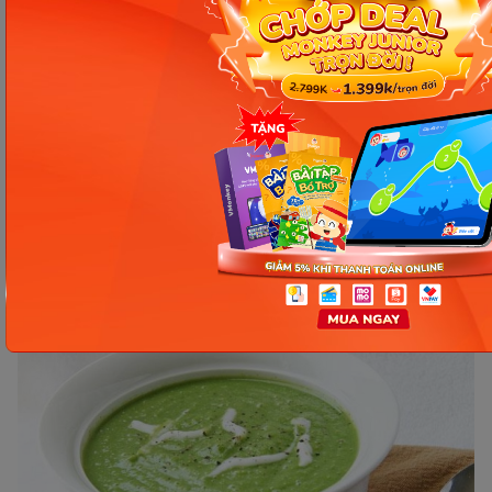
Cháo tôm nấu rau cải
Nguyên liệu cần chuẩn bị:
100g con tôm
Rau cải
Gạo
Dầu ăn cho bé