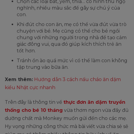
Chọn các loại bát, yếm, thìa… có hình thù ngộ
nghĩnh, nhiều màu sắc để gây sự chú ý của
con.
Khi đút cho con ăn, mẹ có thể vừa đút vừa trò
chuyện với bé. Mẹ cũng có thể cho bé ngồi
chung với những người trong nhà để tạo cảm
giác đông vui, qua đó giúp kích thích trẻ ăn
tốt hơn.
Tránh ồn ào quá mức vì có thể làm con không
tập trung vào bữa ăn.
Xem thêm:
Hướng dẫn 3 cách nấu cháo ăn dặm
kiểu Nhật cực nhanh
Trên đây là thông tin về
thực đơn ăn dặm truyền
thống cho bé 10 tháng
vừa thơm ngon vừa đầy đủ
dưỡng chất mà Monkey muốn gửi đến cho các mẹ.
Hy vọng những công thức mà bài viết vừa chia sẻ sẽ