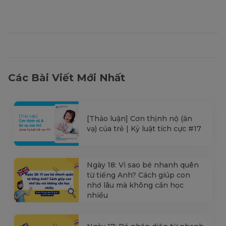
Các Bài Viết Mới Nhất
[Thảo luận] Cơn thịnh nộ (ăn
vạ) của trẻ | Kỷ luật tích cực #17
Ngày 18: Vì sao bé nhanh quên
từ tiếng Anh? Cách giúp con
nhớ lâu mà không cần học
nhiều