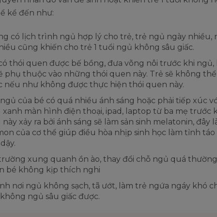
hể kể đến như:
g có lịch trình ngủ hợp lý cho trẻ, trẻ ngủ ngày nhiều,
hiều cũng khiến cho trẻ 1 tuổi ngủ không sâu giấc.
có thói quen được bế bồng, đưa võng nôi trước khi ngủ,
ẽ phụ thuộc vào những thói quen này. Trẻ sẽ không th
 nếu như không được thực hiện thói quen này.
ngủ của bé có quá nhiều ánh sáng hoặc phải tiếp xúc vớ
 xanh màn hình điện thoại, ipad, laptop từ ba mẹ trước k
 này xảy ra bởi ánh sáng sẽ làm sản sinh melatonin, đây l
on của cơ thể giúp điều hòa nhịp sinh học làm tỉnh táo 
dậy.
trường xung quanh ồn ào, thay đổi chỗ ngủ quá thườn
n bé không kịp thích nghi
inh nơi ngủ không sạch, tã ướt, làm trẻ ngứa ngáy khó c
không ngủ sâu giấc được.