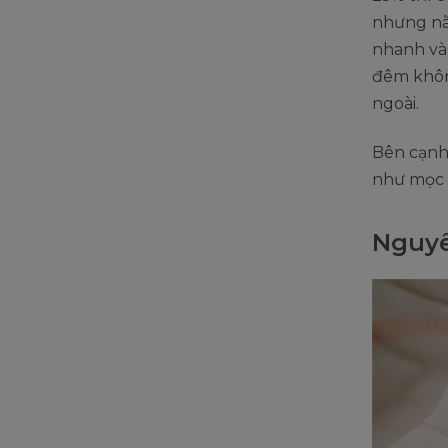
nhưng não
nhanh và 
đêm khôn
ngoài.
Bên cạnh đ
như mọc r
Nguyê