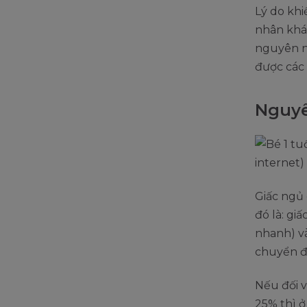
Lý do kh
nhân khá
nguyên nh
được các 
Nguyê
Giấc ngủ 
đó là: g
nhanh) v
chuyển đ
Nếu đối 
25% thì ở