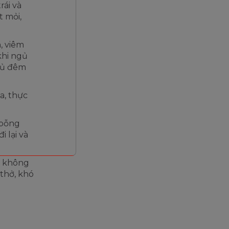
rái và
t mỏi,
, viêm
khi ngủ
ngủ đêm
ữa, thực
 bỗng
i lại và
gủ không
 thở, khó