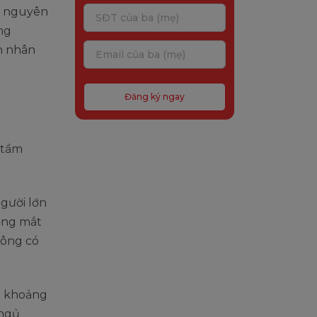
ng nguyên
ng
n nhân
Đăng ký ngay
gười lớn
ộng mắt
hông có
m khoảng
 ngủ