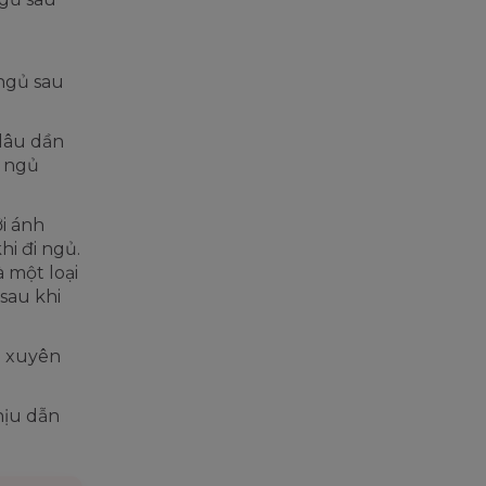
 ngủ sau
 lâu dần
ể ngủ
i ánh
hi đi ngủ.
à một loại
sau khi
g xuyên
hịu dẫn