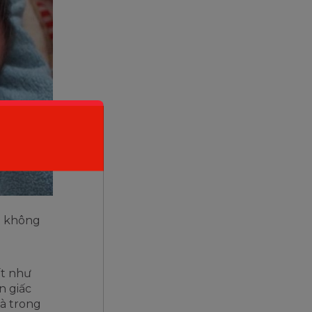
ủ không
ất như
n giấc
là trong