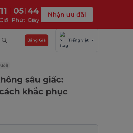
11
05
43
Nhận ưu đãi
Giờ
Phút
Giây
Bảng Giá
Tiếng việt
uổi)
không sâu giấc:
 cách khắc phục