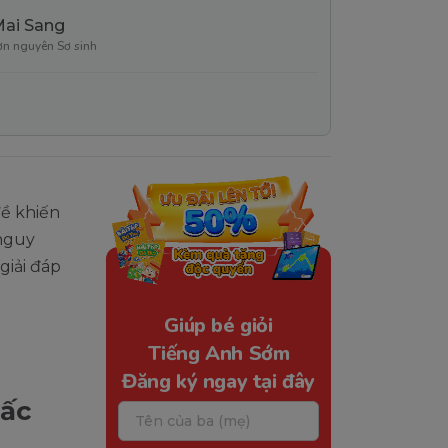
Mai Sang
ơn nguyên Sơ sinh
đề khiến
 nguy
giải đáp
Giúp bé giỏi
Tiếng Anh Sớm
Đăng ký ngay tại đây
iấc