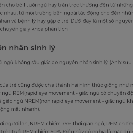
iến cho bé 1 tuổi ngủ hay trằn trọc thường đến từ nhữ
c nhau, từ môi trường bên ngoài tác động cho đến nhữ
ân và bệnh lý hay gặp ở trẻ. Dưới đây là một số nguyê
chuyên gia y khoa phân tích:
n nhân sinh lý
của trẻ cũng được chia thành hai hình thức giống như n
iấc ngủ REM(rapid eye movement - giấc ngủ có chuyển đ
à giấc ngủ NREM(non rapid eye movement - giấc ngủ k
ộng mắt nhanh).
với người lớn, NREM chiếm 75% thời gian ngủ, REM chiế
 trẻ 1 tuổi REM chiếm 50%. Điều này có nghĩa là mặc dù