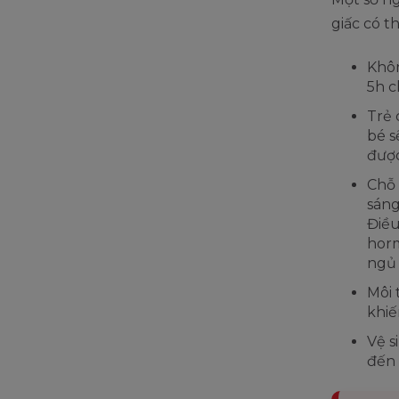
giấc có t
Khôn
5h c
Trẻ 
bé s
được
Chỗ 
sáng
Điều
horm
ngủ 
Môi 
khiế
Vệ s
đến 