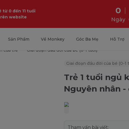
0
 từ 0 đến 11 tuổi
trên website
Ngày
Sản Phẩm
Về Monkey
Góc Ba Mẹ
Hỗ Trợ
n của trẻ
Giai đoạn đầu đời của bé (0-1 tuổi)
Giai đoạn đầu đời của bé (0-1 t
Trẻ 1 tuổi ngủ 
Nguyên nhân -
Tham vấn bài viết: