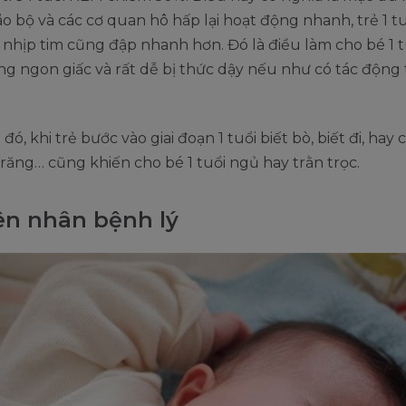
 bộ và các cơ quan hô hấp lại hoạt động nhanh, trẻ 1 tu
nhịp tim cũng đập nhanh hơn. Đó là điều làm cho bé 1 
g ngon giấc và rất dễ bị thức dậy nếu như có tác động
ó, khi trẻ bước vào giai đoạn 1 tuổi biết bò, biết đi, hay
ăng… cũng khiến cho bé 1 tuổi ngủ hay trằn trọc.
n nhân bệnh lý