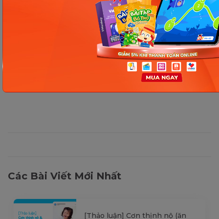
Thông tin trong bài viết được tổng hợp nhằm
mục đích tham khảo và có thể thay đổi mà
không cần báo trước. Quý khách vui lòng
kiểm tra lại qua các kênh chính thức hoặc liên
hệ trực tiếp với đơn vị liên quan để nắm bắt
tình hình thực tế.
Các Bài Viết Mới Nhất
[Thảo luận] Cơn thịnh nộ (ăn