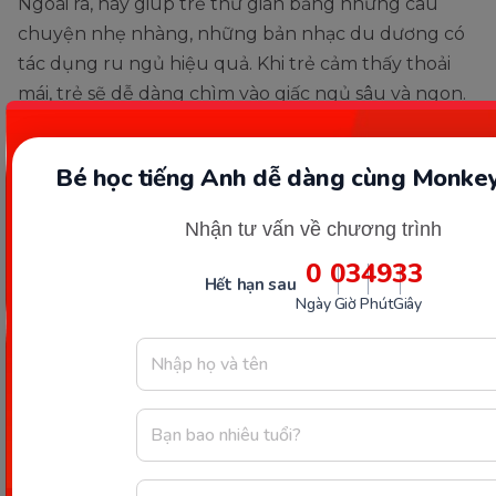
Ngoài ra, hãy giúp trẻ thư giãn bằng những câu
chuyện nhẹ nhàng, những bản nhạc du dương có
tác dụng ru ngủ hiệu quả. Khi trẻ cảm thấy thoải
mái, trẻ sẽ dễ dàng chìm vào giấc ngủ sâu và ngon.
Trẻ ngủ đủ giấc sẽ tự động thức dậy đúng giờ mà
không cảm thấy mệt mỏi, khó chịu.
Bé học tiếng Anh dễ dàng cùng Monkey
Nhận tư vấn về chương trình
0
03
49
32
Hết hạn sau
Ngày
Giờ
Phút
Giây
Giúp bé thư giãn trước khi ngủ (Ảnh: Sưu tầm Internet)