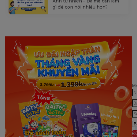
Anh tự nhiên – Ba mẹ cần làm
gì để con nói nhiều hơn?
Mớ
Đ