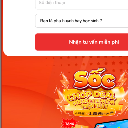
Lời kết
Qua bài viết trên, các bậc phụ huynh chắc hẳn
Nhận tư vấn miễn phí
cũng đã tìm được câu trả lời cho vấn đề
“
Trẻ 1 tuổi
ngủ nhiều có tốt không
?”
. Giấc ngủ tuy rằng
quan trọng, nhưng việc điều hòa giấc ngủ đúng
cách cho bé cũng quan trọng không kém. Ba mẹ
hãy chú ý và chăm sóc thật trọn vẹn giấc ngủ cho
các con của mình để bé có thể phát triển thật khỏe
mạnh và thông minh.
Chia sẻ ngay