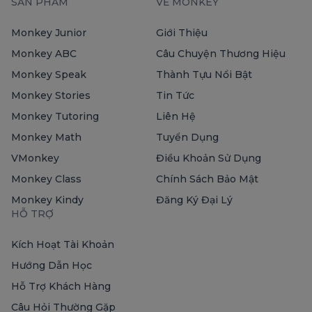
SẢN PHẨM
VỀ MONKEY
Monkey Junior
Giới Thiệu
Monkey ABC
Câu Chuyện Thương Hiệu
Monkey Speak
Thành Tựu Nổi Bật
Monkey Stories
Tin Tức
Monkey Tutoring
Liên Hệ
Monkey Math
Tuyển Dụng
VMonkey
Điều Khoản Sử Dụng
Monkey Class
Chính Sách Bảo Mật
Monkey Kindy
Đăng Ký Đại Lý
HỖ TRỢ
Kích Hoạt Tài Khoản
Hướng Dẫn Học
Hỗ Trợ Khách Hàng
Câu Hỏi Thường Gặp