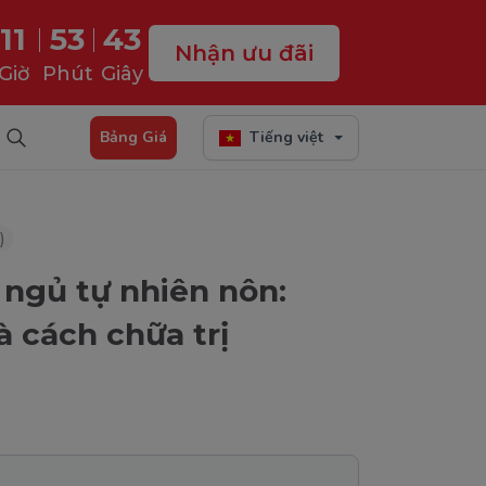
11
53
42
Nhận ưu đãi
Giờ
Phút
Giây
Bảng Giá
Tiếng việt
)
 ngủ tự nhiên nôn:
 cách chữa trị