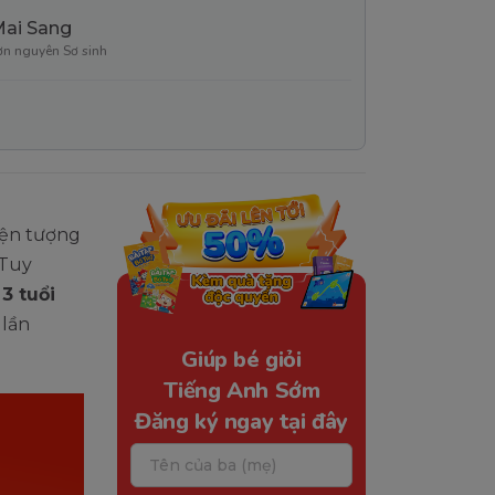
Mai Sang
ơn nguyên Sơ sinh
hiện tượng
 Tuy
 3 tuổi
 lần
Giúp bé giỏi
Tiếng Anh Sớm
Đăng ký ngay tại đây