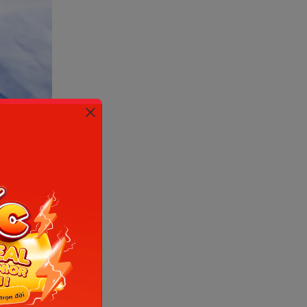
net)
ngủ, ba
ứa. Điều
này sẽ bị