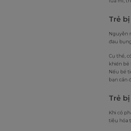
lúa mì, tr
Trẻ b
Nguyên n
đau bụng,
Cụ thể, c
khiến bé 
Nếu bé t
bạn cần đ
Trẻ bị
Khi có ph
tiêu hóa 