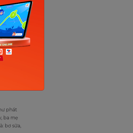
 sức khỏe
i khẩu
hia nhỏ
.
ên biết
h thường
ổi đã
tới nôn
hư phát
y, ba mẹ
: bơ sữa,