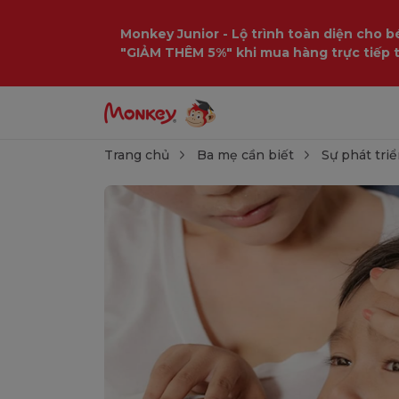
Monkey Junior - Lộ trình toàn diện cho bé
"GIẢM THÊM 5%" khi mua hàng trực tiếp 
Trang chủ
Ba mẹ cần biết
Sự phát triể