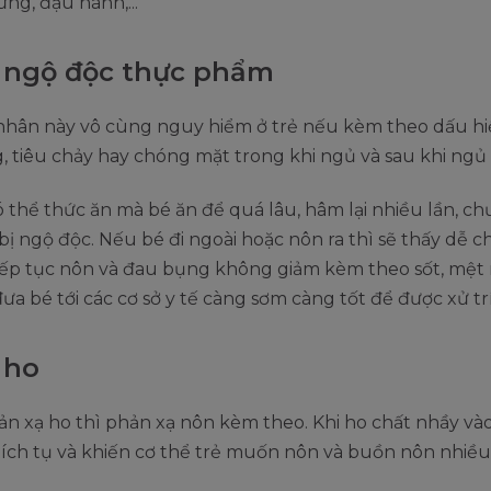
ứng, đậu nành,...
ị ngộ độc thực phẩm
hân này vô cùng nguy hiểm ở trẻ nếu kèm theo dấu hi
 tiêu chảy hay chóng mặt trong khi ngủ và sau khi ngủ
ó thể thức ăn mà bé ăn để quá lâu, hâm lại nhiều lần, c
bị ngộ độc. Nếu bé đi ngoài hoặc nôn ra thì sẽ thấy dễ c
iếp tục nôn và đau bụng không giảm kèm theo sốt, mệt 
ưa bé tới các cơ sở y tế càng sơm càng tốt để được xử trí 
 ho
ản xạ ho thì phản xạ nôn kèm theo. Khi ho chất nhầy v
tích tụ và khiến cơ thể trẻ muốn nôn và buồn nôn nhiề