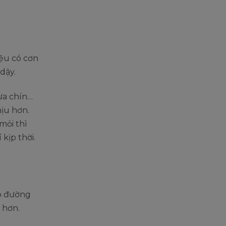
ệu có cơn
 dậy.
hưa chín…
hịu hơn.
mỏi thì
kịp thời.
ào đường
u hơn.