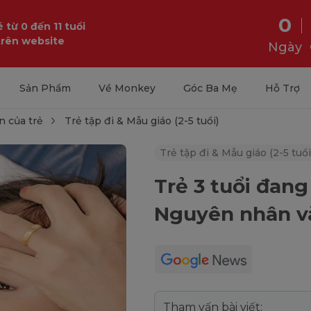
0
 từ 0 đến 11 tuổi
trên website
Ngày
Sản Phẩm
Về Monkey
Góc Ba Mẹ
Hỗ Trợ
n của trẻ
Trẻ tập đi & Mẫu giáo (2-5 tuổi)
Trẻ tập đi & Mẫu giáo (2-5 tuổi
Trẻ 3 tuổi đang
Nguyên nhân và
Tham vấn bài viết: