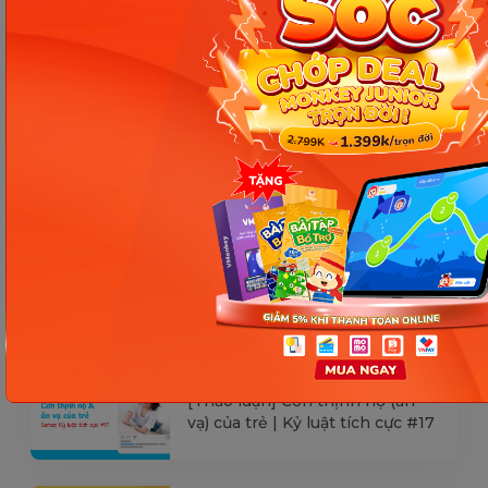
hệ trực tiếp với đơn vị liên quan để nắm bắt
tình hình thực tế.
Các Bài Viết Mới Nhất
[Thảo luận] Cơn thịnh nộ (ăn
vạ) của trẻ | Kỷ luật tích cực #17