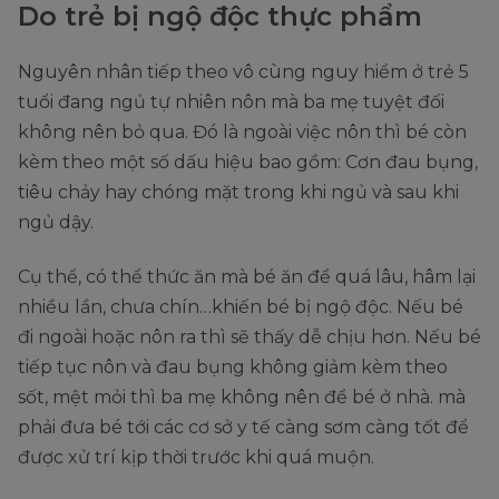
Do trẻ bị ngộ độc thực phẩm
Nguyên nhân tiếp theo vô cùng nguy hiểm ở trẻ 5
tuổi đang ngủ tự nhiên nôn mà ba mẹ tuyệt đối
không nên bỏ qua. Đó là ngoài việc nôn thì bé còn
kèm theo một số dấu hiệu bao gồm: Cơn đau bụng,
tiêu chảy hay chóng mặt trong khi ngủ và sau khi
ngủ dậy.
Cụ thể, có thể thức ăn mà bé ăn để quá lâu, hâm lại
nhiều lần, chưa chín…khiến bé bị ngộ độc. Nếu bé
đi ngoài hoặc nôn ra thì sẽ thấy dễ chịu hơn. Nếu bé
tiếp tục nôn và đau bụng không giảm kèm theo
sốt, mệt mỏi thì ba mẹ không nên để bé ở nhà. mà
phải đưa bé tới các cơ sở y tế càng sơm càng tốt để
được xử trí kịp thời trước khi quá muộn.