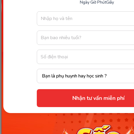
thoải mái hơn khi ngủ.
Ngày
Giờ
Phút
Giây
Xem thêm:
Tập cho bé 5 tuổi ngủ riêng: 10 phương
pháp vàng và những câu hỏi thường gặp
Như vậy, Monkey đã chia sẻ đến ba mẹ, nguyên
nhân và cách điều trị cho
trẻ 5 tuổi đang ngủ tự
nhiên nôn
. Hy vọng bài viết trên đây đã hỗ trợ ba
mẹ trong hành trình nuôi con nhỏ vốn vất vả và
đầy khó khăn này!
Chia sẻ ngay
Nhận tư vấn miễn phí
Thông tin trong bài viết được tổng hợp nhằm
mục đích tham khảo và có thể thay đổi mà
không cần báo trước. Quý khách vui lòng
kiểm tra lại qua các kênh chính thức hoặc liên