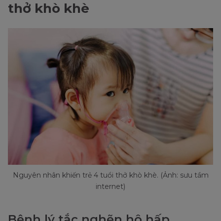
thở khò khè
Nguyên nhân khiến trẻ 4 tuổi thở khò khè. (Ảnh: sưu tầm
internet)
Bệnh lý tắc nghẽn hô hấp