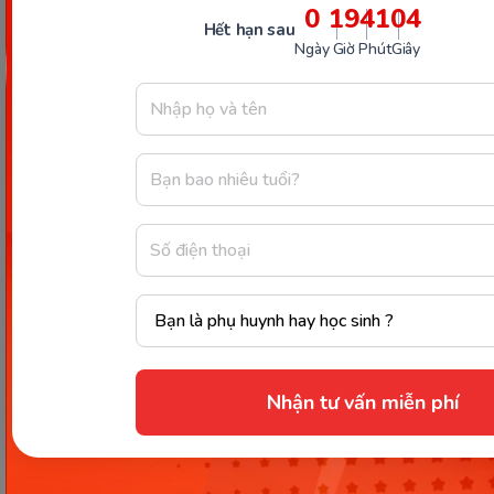
và thường không gây nguy hiểm đến tính mạng
0
19
41
02
Hết hạn sau
nên có thể tự điều trị tại nhà. Tuy nhiên, nếu ba mẹ
Ngày
Giờ
Phút
Giây
quan sát bé gặp tình trạng này quá lâu thì nên cho
con đi thăm khám bác sĩ để tìm ra nguyên nhân và
điều trị càng sớm càng tốt, tránh ảnh hưởng đến
cuộc sống sinh hoạt và sức khỏe của bé.
Xem thêm:
Trẻ 4 tuổi ngủ li bì: dấu hiệu ba
mẹ cần lưu tâm
Như vậy, Monkey đã chia sẻ đến ba mẹ những
thông tin chi tiết và đầy đủ nhất về việc
trẻ 4 tuổi
ngủ thở khò khè
. Hy vọng bài viết trên đây của
Nhận tư vấn miễn phí
chúng tôi đã giúp ba mẹ hiểu rõ hơn về tình trạng
thở khò khè khi ngủ ở trẻ nhỏ. Từ đó biết cách áp
dụng các biện pháp hỗ trợ cải thiện giấc ngủ của bé
giúp bé ngủ ngon hơn.