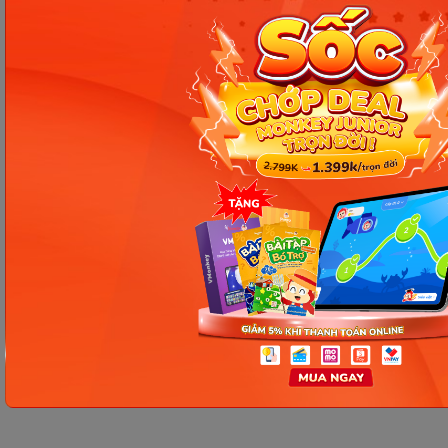
Chia sẻ ngay
Thông tin trong bài viết được tổng hợp nhằm
mục đích tham khảo và có thể thay đổi mà
không cần báo trước. Quý khách vui lòng
kiểm tra lại qua các kênh chính thức hoặc liên
hệ trực tiếp với đơn vị liên quan để nắm bắt
tình hình thực tế.