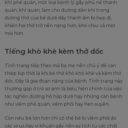
khí phế quản, một loại bệnh lý gây phù nề thanh
quản, khí quản, làm cho đường dẫn khí trong
đường thở của bé dưới dây thanh âm bị hẹp đi,
khiến hơi thở trở nên nặng hơn, khó chịu và mệt
mỏi hơn.
Tiếng khò khè kèm thở dốc
Tình trạng tiếp theo mà ba mẹ nên chú ý để can
thiệp kịp thời là khi bé thở khò khò khè và kèm thở
dốc. Đây là giai đoạn nặng của bệnh. Tình trạng này
thường gặp ở trẻ sơ sinh là biểu hiện chính của việc
tắc nghẽn đường hô hấp dưới hay những căn bệnh
như viêm phế quản, viêm phổi hay hen suyễn.
Còn nếu bé lớn hơn thì có thể bé bị viêm phổi do
các virus hay vi khuẩn gây nên sự tích tụ các chất