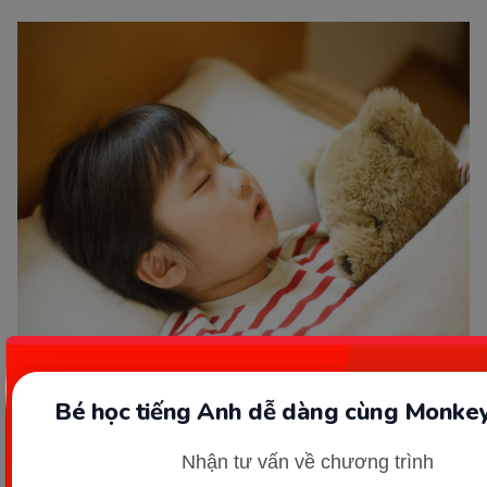
Ba mẹ cần làm gì khi con thở khò khè. (Ảnh: sưu tầm
Bé học tiếng Anh dễ dàng cùng Monkey
internet)
Nhận tư vấn về chương trình
Mặc dù tình trạng thở khò khè ở trẻ 4 tuổi phổ biến