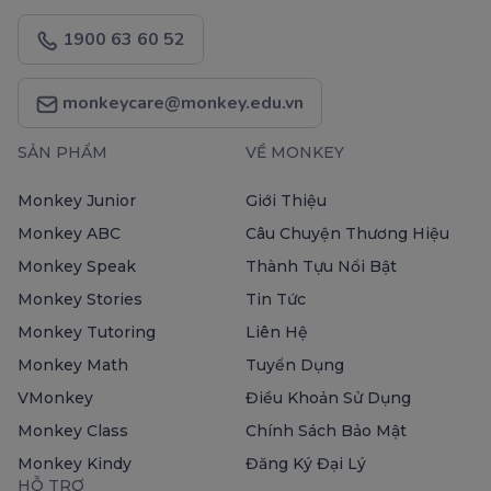
1900 63 60 52
monkeycare@monkey.edu.vn
SẢN PHẨM
VỀ MONKEY
Monkey Junior
Giới Thiệu
Monkey ABC
Câu Chuyện Thương Hiệu
Monkey Speak
Thành Tựu Nổi Bật
Monkey Stories
Tin Tức
Monkey Tutoring
Liên Hệ
Monkey Math
Tuyển Dụng
VMonkey
Điều Khoản Sử Dụng
Monkey Class
Chính Sách Bảo Mật
Monkey Kindy
Đăng Ký Đại Lý
HỖ TRỢ