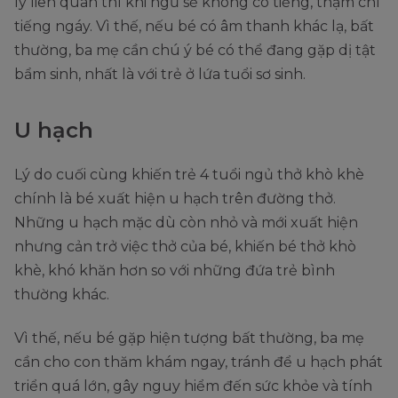
lý liên quan thì khi ngủ sẽ không có tiếng, thậm chí
tiếng ngáy. Vì thế, nếu bé có âm thanh khác lạ, bất
thường, ba mẹ cần chú ý bé có thể đang gặp dị tật
bẩm sinh, nhất là với trẻ ở lứa tuổi sơ sinh.
U hạch
Lý do cuối cùng khiến trẻ 4 tuổi ngủ thở khò khè
chính là bé xuất hiện u hạch trên đường thở.
Những u hạch mặc dù còn nhỏ và mới xuất hiện
nhưng cản trở việc thở của bé, khiến bé thở khò
khè, khó khăn hơn so với những đứa trẻ bình
thường khác.
Vì thế, nếu bé gặp hiện tượng bất thường, ba mẹ
cần cho con thăm khám ngay, tránh để u hạch phát
triển quá lớn, gây nguy hiểm đến sức khỏe và tính