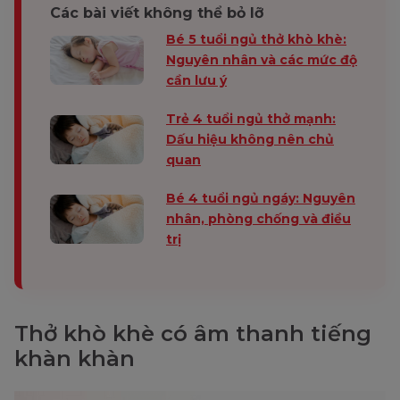
Các bài viết không thể bỏ lỡ
Bé 5 tuổi ngủ thở khò khè:
Nguyên nhân và các mức độ
cần lưu ý
Trẻ 4 tuổi ngủ thở mạnh:
Dấu hiệu không nên chủ
quan
Bé 4 tuổi ngủ ngáy: Nguyên
nhân, phòng chống và điều
trị
Thở khò khè có âm thanh tiếng
khàn khàn