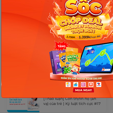
kiểm tra lại qua các kênh chính thức hoặc liên
hệ trực tiếp với đơn vị liên quan để nắm bắt
tình hình thực tế.
Các Bài Viết Mới Nhất
[Thảo luận] Cơn thịnh nộ (ăn
vạ) của trẻ | Kỷ luật tích cực #17