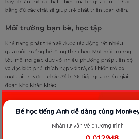
hay chỉ ăn thịt cá thật nhiều mà bỏ qua rau củ. Cân
bằng đủ các chất sẽ giúp trẻ phát triển toàn diện.
Môi trường bạn bè, học tập
Khả năng phát triển sẽ được tác động rất nhiều
qua môi truồng bé đang theo học. Một môi trường
tốt, môi nơi giáo dục với nhiều phương pháp tiến bộ
và đặc biệt phải thích hợp với trẻ, sẽ khiến trẻ có
một cái nôi vững chắc để bước tiếp qua nhiều giai
đoạn khó khăn khác.
Xem thêm:
Bé học tiếng Anh dễ dàng cùng Monkey
Phương pháp Montessori cho trẻ 0 6 tuổi phát triển
toàn diện
Nhận tư vấn về chương trình
0
01
29
46