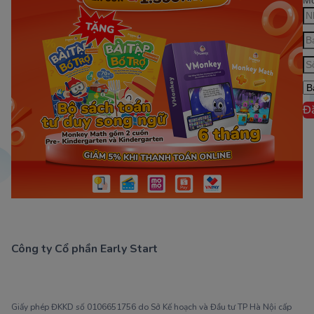
Mớ
Đ
Công ty Cổ phần Early Start
1900 63 60 52
Giấy phép ĐKKD số 0106651756 do Sở Kế hoạch và Đầu tư TP Hà Nội cấp