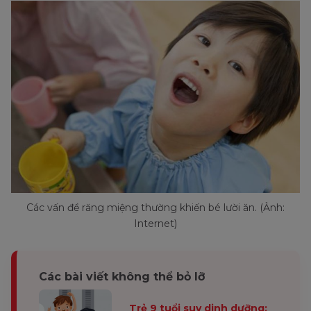
Các vấn đề răng miệng thường khiến bé lười ăn. (Ảnh:
Internet)
Các bài viết không thể bỏ lỡ
Trẻ 9 tuổi suy dinh dưỡng: