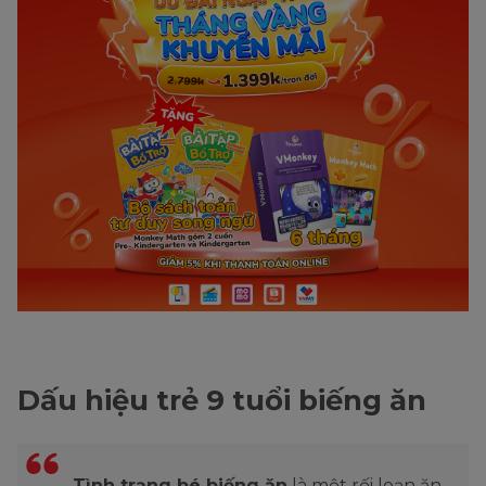
Dấu hiệu trẻ 9 tuổi biếng ăn
Tình trạng bé biếng ăn
là một rối loạn ăn