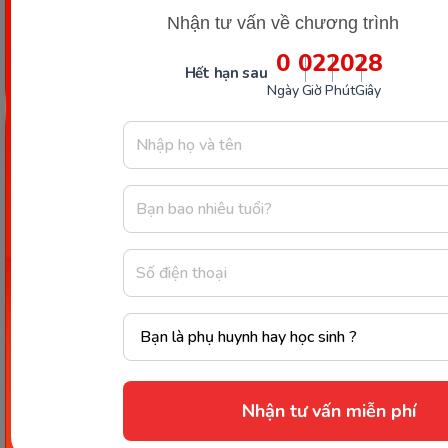
dài có thể khiến bé chậm phát triển so với các bạn
Nhận tư vấn về chương trình
cùng lứa.
0
02
20
26
Hết hạn sau
Chia sẻ ngay
Ngày
Giờ
Phút
Giây
Thông tin trong bài viết được tổng hợp nhằm
mục đích tham khảo và có thể thay đổi mà
không cần báo trước. Quý khách vui lòng
kiểm tra lại qua các kênh chính thức hoặc liên
hệ trực tiếp với đơn vị liên quan để nắm bắt
tình hình thực tế.
Nhận tư vấn miễn phí