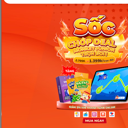
Các Bài Viết Mới Nhất
[Thảo luận] Cơn thịnh nộ (ăn
vạ) của trẻ | Kỷ luật tích cực #17
Ngày 18: Vì sao bé nhanh quên
từ tiếng Anh? Cách giúp con
nhớ lâu mà không cần học
nhiều
Ngày 17: Bé nhận diện từ nhanh
qua hình ảnh – Chìa khóa giúp
con hiểu ngay không cần dịch