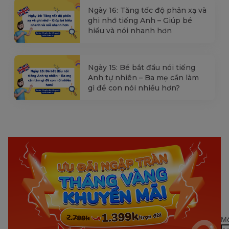
Ngày 16: Tăng tốc độ phản xạ và
ghi nhớ tiếng Anh – Giúp bé
hiểu và nói nhanh hơn
Ngày 15: Bé bắt đầu nói tiếng
Anh tự nhiên – Ba mẹ cần làm
gì để con nói nhiều hơn?
Mớ