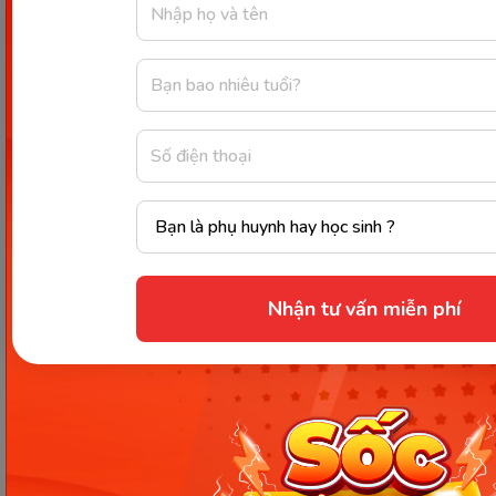
Vì vậy, đối với người bị bệnh thừa cân, béo phì cần
có một chế độ kiêng ăn các loại thức ăn nhanh,
nước ngọt, các loại bánh kẹo chế biến sẵn do chúng
chứa hàm lượng đường đơn hấp thu rất nhanh vào
cơ thể. Thay vào đó là nên dùng các thực phẩm
giàu tinh bột và có chỉ số đường huyết thấp như
cơm gạo lứt, khoai tây, khoai sọ,... kết hợp cùng với
các loại rau củ quả trong khẩu phần ăn hàng ngày.
Nhận tư vấn miễn phí