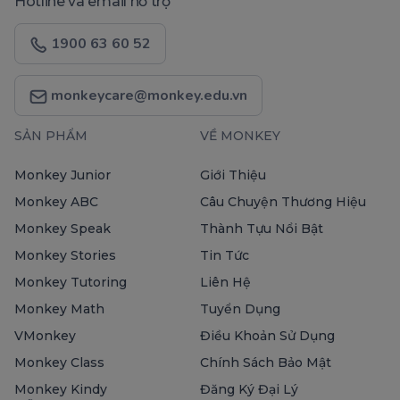
Hotline và email hỗ trợ
1900 63 60 52
monkeycare@monkey.edu.vn
SẢN PHẨM
VỀ MONKEY
Monkey Junior
Giới Thiệu
Monkey ABC
Câu Chuyện Thương Hiệu
Monkey Speak
Thành Tựu Nổi Bật
Monkey Stories
Tin Tức
Monkey Tutoring
Liên Hệ
Monkey Math
Tuyển Dụng
VMonkey
Điều Khoản Sử Dụng
Monkey Class
Chính Sách Bảo Mật
Monkey Kindy
Đăng Ký Đại Lý