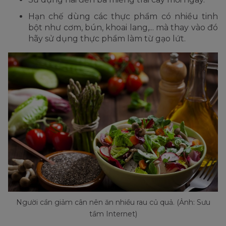
Hạn chế dùng các thực phẩm có nhiều tinh
bột như cơm, bún, khoai lang,... mà thay vào đó
hãy sử dụng thực phẩm làm từ gạo lứt.
Người cần giảm cân nên ăn nhiều rau củ quả. (Ảnh: Sưu
tầm Internet)