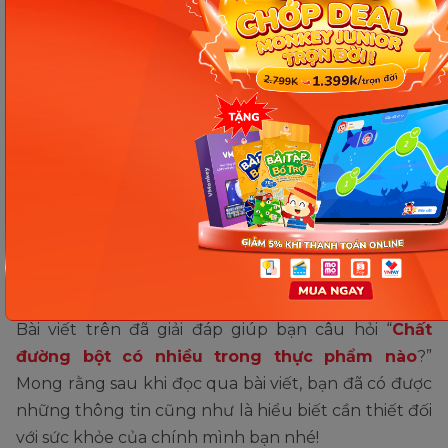
Người mắc bệnh béo phì nên có bữa ăn đầy đủ chất và lành
mạnh. (Ảnh: Sưu tầm Internet)
Ngoài ra thì để giúp thúc đẩy quá trình giảm cân
cũng như cho cơ thể khỏe mạnh, dẻo dai hơn thì ta
cũng nên lập ra một số bài tập thể dục mỗi ngày.
Vừa giúp giảm đi lượng mỡ thừa trong cơ thể vừa
giúp tinh thần được thoải mái và phấn chấn hơn.
Bài viết trên đã giải đáp giúp bạn câu hỏi “
Chất
đường bột có nhiều trong thực phẩm nào
?”
Mong rằng sau khi đọc qua bài viết, bạn đã có được
những thông tin cũng như là hiểu biết cần thiết đối
với sức khỏe của chính mình bạn nhé!