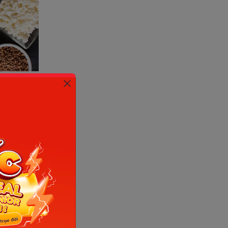
ìn phản
p xếp
uộc vào
c năng
húng ta
ển và duy
ó trong cơ