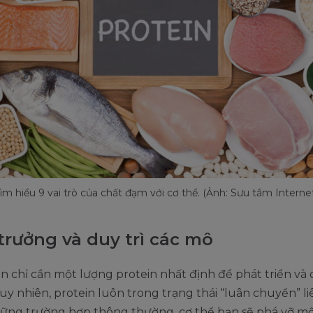
ìm hiểu 9 vai trò của chất đạm với cơ thể. (Ảnh: Sưu tầm Interne
trưởng và duy trì các mô
n chỉ cần một lượng protein nhất định để phát triển và 
uy nhiên, protein luôn trong trạng thái “luân chuyển” li
ững trường hợp thông thường, cơ thể bạn sẽ phá vỡ m