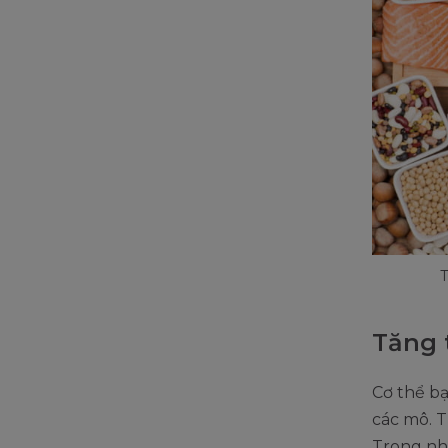
T
Tăng 
Cơ thể bạ
các mô. T
Trong nh