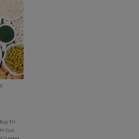
t)
duy trì
ên tục.
ột lượng