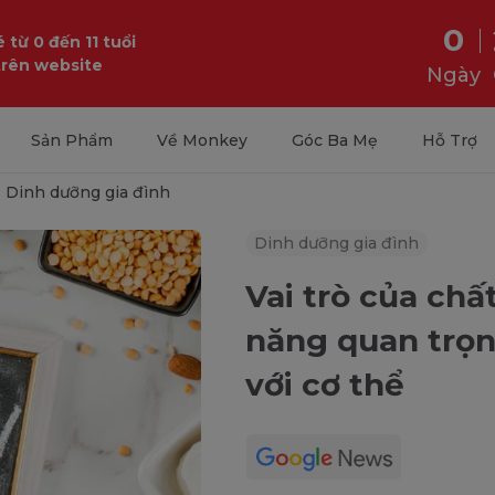
0
 từ 0 đến 11 tuổi
trên website
Ngày
Sản Phẩm
Về Monkey
Góc Ba Mẹ
Hỗ Trợ
Dinh dưỡng gia đình
Dinh dưỡng gia đình
Vai trò của chấ
năng quan trọn
với cơ thể