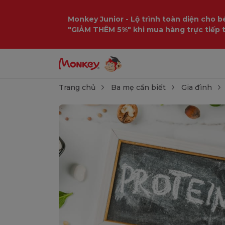
Monkey Junior - Lộ trình toàn diện cho bé
"GIẢM THÊM 5%" khi mua hàng trực tiếp 
Trang chủ
Ba mẹ cần biết
Gia đình