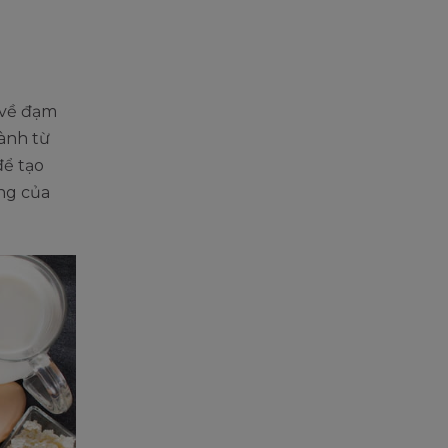
m về đạm
hành từ
để tạo
ống của