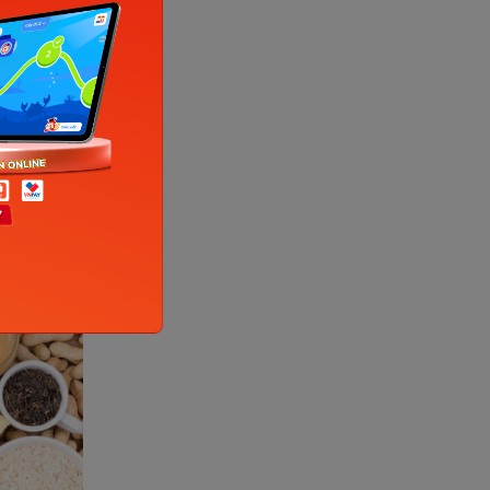
ực phẩm
ụ ít nhất
cơ
iệm một
ng nhất