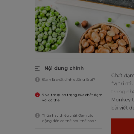
Nội dung chính
Chất đạm 
Đạm là chất dinh dưỡng là gì?
1
“vị trí đầ
trọng nhấ
9 vai trò quan trọng của chất đạm
2
Monkey t
với cơ thể
bài viết d
Thừa hay thiếu chất đạm tác
3
động đến cơ thể như thế nào?