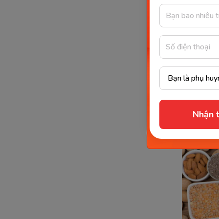
thể ngườ
Châu Âu (
0.83g đạ
9 vai
thể
Vai trò 
Nhận t
chức năng
của prote