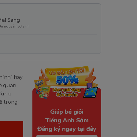
Mai Sang
ơn nguyên Sơ sinh
chính” hay
rò quan
 Cùng
ể trong
Giúp bé giỏi
Tiếng Anh Sớm
Đăng ký ngay tại đây