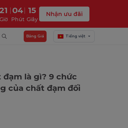
21
04
13
Nhận ưu đãi
Giờ
Phút
Giây
Bảng Giá
Tiếng việt
t đạm là gì? 9 chức
g của chất đạm đối