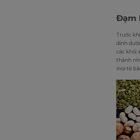
Đạm l
Trước khi
dinh dưỡn
các khối 
thành nhữ
mọi tế bà