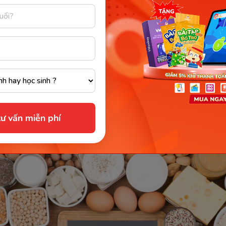
i từ 10% - 20% trọng lượng cơ thể. Cơ quan An toàn Th
EFSA) khuyến nghị rằng, mỗi ngày người lớn cần tiêu th
m cho mỗi kg trọng lượng cơ thể.
 trò quan trọng của chất đạm với 
của chất đạm là gì?
Mỗi loại protein khác nhau đảm nh
ư vấn miễn phí
 riêng trong cơ thể. Dưới đây là 9 “nhiệm vụ” quan trọ
in.