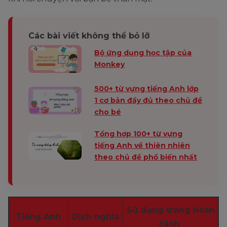
sau.
lịch hẹn tiếp
theo với bạn.
Các bài viết không thể bỏ lỡ
Đây là một lời
tạm biệt hoàn
Bộ ứng dụng học tập của
Chúc ngủ
Monkey
Good night.
hảo cho những
ngon
đêm muộn ở
500+ từ vựng tiếng Anh lớp
văn phòng!
1 cơ bản đầy đủ theo chủ đề
cho bé
Tổng hợp 100+ từ vựng
tiếng Anh về thiên nhiên
theo chủ đề phổ biến nhất
Sử dụng trong hoàn
Tiếng Anh
Dịch nghĩa
cảnh