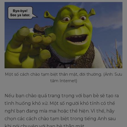
day/evening/weekend.
cuộc gặp
cuối tuần
gỡ/trò chuyện
tuyệt vời.
của bạn.
Cách chào
Bảo
Take care.
trang trọng với
trọng.
người đối diện
Bạn có thể sử
Nói
dụng câu này
chuyện
nếu bạn sắp có
Speak to you then.
Một số cách chào tạm biệt thân mật, đời thường. (Ảnh: Sưu
với bạn
một cuộc trò
tầm Internet)
sau.
chuyện khác
với người này
Nếu bạn chào quá trang trọng với bạn bè sẽ tạo ra
tình huống khó xử. Một số người khó tính có thể
Bạn có thể nói
nghĩ bạn đang mỉa mai hoặc thể hiện. Vì thế, hãy
Hẹn gặp
điều này với
chọn các cách chào tạm biệt trong tiếng Anh sau
I’ll see you then.
lại bạn
người đã có
khi nói chuyện với bạn bè thân mật.