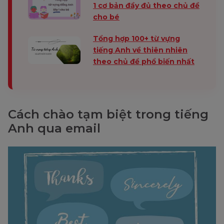
1 cơ bản đầy đủ theo chủ đề
I gotta go,
Tôi phải đi
sử dụng nếu bạn cần
cho bé
bye!
đây, tạm biệt!
kết thúc cuộc trò
chuyện đột ngột.
Tổng hợp 100+ từ vựng
tiếng Anh về thiên nhiên
theo chủ đề phổ biến nhất
Cách chào tạm biệt trong tiếng
Anh qua email