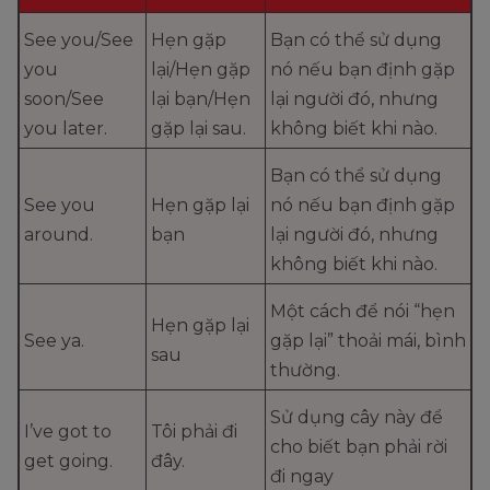
See you/See
Hẹn gặp
Bạn có thể sử dụng
you
lại/Hẹn gặp
nó nếu bạn định gặp
soon/See
lại bạn/Hẹn
lại người đó, nhưng
you later.
gặp lại sau.
không biết khi nào.
Bạn có thể sử dụng
See you
Hẹn gặp lại
nó nếu bạn định gặp
around.
bạn
lại người đó, nhưng
không biết khi nào.
Một cách để nói “hẹn
Hẹn gặp lại
See ya.
gặp lại” thoải mái, bình
sau
thường.
Sử dụng cây này để
I’ve got to
Tôi phải đi
cho biết bạn phải rời
get going.
đây.
đi ngay