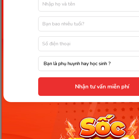
của họ.
Bạn có thể kết thúc
email của mình
bằng một trong hai
Thank
câu này nếu bạn
Cám ơn
you/Thanks.
đang bày tỏ lòng
biết ơn hoặc yêu
cầu điều gì đó
trong email.
Nhận tư vấn miễn phí
Một cách thân mật
để kết thúc một
Lời chúc
email. Nó có nghĩa là
Best/Best
tốt đẹp
bạn cầu chúc cho
wishes.
nhất
người nhận của bạn
mọi điều tốt đẹp
nhất!