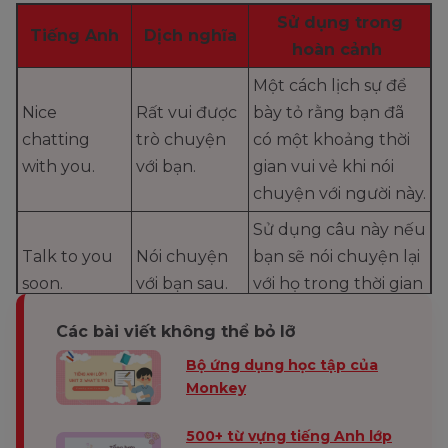
Sử dụng trong
Tiếng Anh
Dịch nghĩa
hoàn cảnh
Một cách lịch sự để
Nice
Rất vui được
bày tỏ rằng bạn đã
chatting
trò chuyện
có một khoảng thời
with you.
với bạn.
gian vui vẻ khi nói
chuyện với người này.
Sử dụng câu này nếu
Talk to you
Nói chuyện
bạn sẽ nói chuyện lại
soon.
với bạn sau.
với họ trong thời gian
ngắn.
Các bài viết không thể bỏ lỡ
Sử dụng câu này nếu
I’ll call you
Tôi sẽ gọi lại
Bộ ứng dụng học tập của
bạn định gọi cho ai
later.
cho bạn sau.
Monkey
đó sau.
500+ từ vựng tiếng Anh lớp
Câu này có thể được