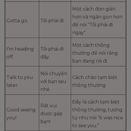
Một cách đơn giản
hơn và ngắn gọn hơn
Gotta go.
Tôi phải đi.
để nói "Tôi phải đi
ngay".
Một cách thông
I’m heading
Tôi phải đi
thường để nói rằng
off.
đây.
bạn đang rời đi.
Nói chuyện
Talk to you
Cách chào tạm biệt
với bạn sau
later.
thông thường
nhé.
Đây là cách tạm biệt
Rất vui
Good seeing
thông thường, tương
được gặp
you!
tự như nói “it was nice
bạn!
to see you.”