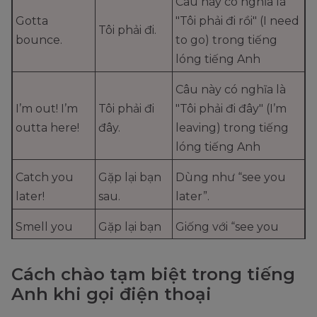
Câu này có nghĩa là
Gotta
"Tôi phải đi rồi" (I need
Tôi phải đi.
bounce.
to go) trong tiếng
lóng tiếng Anh
Câu này có nghĩa là
I’m out! I’m
Tôi phải đi
"Tôi phải đi đây" (I’m
outta here!
đây.
leaving) trong tiếng
lóng tiếng Anh
Catch you
Gặp lại bạn
Dùng như “see you
later!
sau.
later”.
Smell you
Gặp lại bạn
Giống với “see you
later!
sau.
later”.
Cách chào tạm biệt trong tiếng
Đây là tiếng lóng (đã
Anh khi gọi điện thoại
có từ lâu) của người
Cheerio!
Tạm biệt.
Anh. Đó là một cách