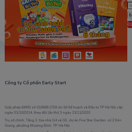
Đ
Công ty Cổ phần Early Start
1900 63 60 52
Giấy phép ĐKKD số 0106651756 do Sở Kế hoạch và Đầu tư TP Hà Nội cấp
ngày 01/10/2014, thay đổi lần thứ 3 ngày 13/11/2020
Trụ sở chính: Tầng 3, tòa nhà G4 và G5, dự án Five Star Garden, số 2 Kim
Giang, phường Khương Đình, TP. Hà Nội