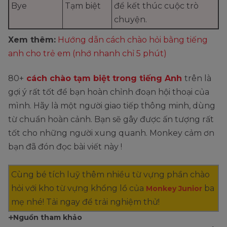
Bye
Tạm biệt
để kết thúc cuộc trò
chuyện.
Xem thêm:
Hướng dẫn cách chào hỏi bằng tiếng
anh cho trẻ em (nhớ nhanh chỉ 5 phút)
80+
cách chào tạm biệt trong tiếng Anh
trên là
gợi ý rất tốt để bạn hoàn chỉnh đoạn hội thoại của
mình. Hãy là một người giao tiếp thông minh, dùng
từ chuẩn hoàn cảnh. Bạn sẽ gây được ấn tượng rất
tốt cho những người xung quanh. Monkey cảm ơn
bạn đã đón đọc bài viết này !
Cùng bé tích luỹ thêm nhiều từ vựng phần chào
hỏi với kho từ vựng khổng lồ của
ba
Monkey Junior
mẹ nhé! Tải ngay để trải nghiệm thử!
Nguồn tham khảo