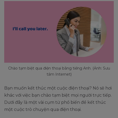
thú vị để nói lời tạm
biệt!
Tiếng lóng miền Bắc
Ta-ra!
Tạm biệt.
nước Anh có nghĩa là
“tạm biệt”.
Chào tạm biệt qua điện thoại bằng tiếng Anh. (Ảnh: Sưu
tầm Internet)
Bạn muốn kết thúc một cuộc điện thoại? Nó sẽ hơi
khác với việc bạn chào tạm biệt mọi người trực tiếp.
Dưới đây là một vài cụm từ phổ biến để kết thúc
một cuộc trò chuyện qua điện thoại.