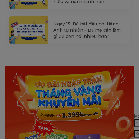
hiểu và nói nhanh hơn
Ngày 15: Bé bắt đầu nói tiếng
Anh tự nhiên – Ba mẹ cần làm
gì để con nói nhiều hơn?
Mớ