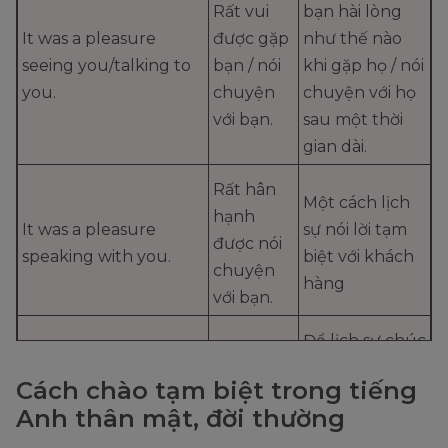
Rất vui
bạn hài lòng
It was a pleasure
được gặp
như thế nào
seeing you/talking to
bạn / nói
khi gặp họ / nói
you.
chuyện
chuyện với họ
với bạn.
sau một thời
gian dài.
Rất hân
Một cách lịch
hạnh
It was a pleasure
sự nói lời tạm
được nói
speaking with you.
biệt với khách
chuyện
hàng
với bạn.
Để lịch sự chúc
Hy vọng
ai đó có
bạn có
Cách chào tạm biệt trong tiếng
Hope you have a
khoảng thời
một ngày
Anh thân mật, đời thường
wonderful
gian vui vẻ sau
/ buổi tối /