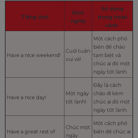
Sử dụng
Dịch
Tiếng Anh
trong hoàn
nghĩa
cảnh
Một cách phổ
biến để chào
Cuối tuần
Have a nice weekend!
tạm biệt và
vui vẻ!
chúc ai đó một
ngày tốt lành.
Đây là cách
Một ngày
chào đi kèm
Have a nice day!
tốt lành!
chúc ai đó một
ngày tốt lành.
Một cách phổ
Chúc một
Have a great rest of
biến để chúc ai
ngày