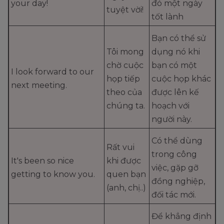
your day!
đó một ngày
tuyệt vời!
tốt lành
Bạn có thể sử
Tôi mong
dụng nó khi
chờ cuộc
bạn có một
I look forward to our
họp tiếp
cuộc họp khác
next meeting.
theo của
được lên kế
chúng ta.
hoạch với
người này.
Có thể dùng
Rất vui
trong công
It's been so nice
khi được
việc, gặp gỡ
getting to know you.
quen bạn
đồng nghiệp,
(anh, chị..)
đối tác mới.
Để khẳng định