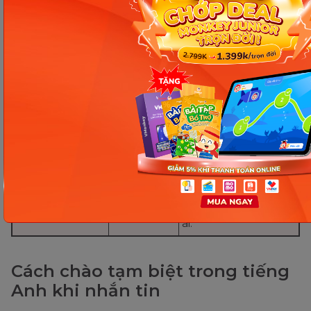
Cách tốt nhất tạm
biệt ở các email
Yours truly.
Trân trọng.
thân mật cho bạn
bè và gia đình.
Một cách phổ biến
và trang trọng để
kết thúc email nếu
Sincerely/Yours
Trân trọng
bạn không biết
sincerely.
người nhận của
mình chính xác là
ai.
Cách chào tạm biệt trong tiếng
Anh khi nhắn tin