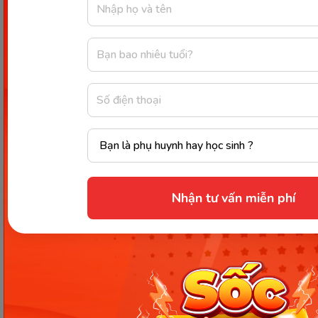
Kiểm tra phát âm của mình bằng
công cụ thông minh
Dựa vào hình ảnh mô phỏng khẩu hình miệng, bạn
có thể quan sát cách phát âm của mình một cách
tương đối. Tuy nhiên, để đảm bảo âm đọc của bạn
chính xác hoàn toàn, bạn cần sử dụng công cụ
kiểm tra trực tuyến trên điện thoại hoặc máy tính
của mình.
Nhận tư vấn miễn phí
Kiểm tra ngay cách phát âm chữ E với công cụ
M-Speak của Monkey tại đây: