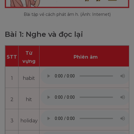
Bài tập về cách phát âm h. (Ảnh: Internet)
Bài 1: Nghe và đọc lại
Từ
STT
Phiên âm
vựng
1
habit
2
hit
3
holiday