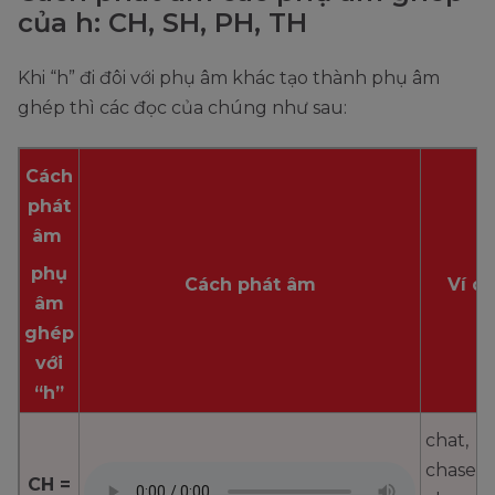
của h: CH, SH, PH, TH
Khi “h” đi đôi với phụ âm khác tạo thành phụ âm
ghép thì các đọc của chúng như sau:
Cách
phát
âm
phụ
Cách phát âm
Ví d
âm
ghép
với
“h”
chat,
chase,
CH =