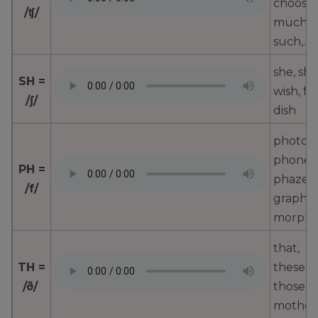
choose,
/ʧ/
much,
such,...
she, sho
SH =
wish, fis
/ʃ/
dish
photo,
phone,
PH =
phaze,
/f/
graph,
morph
that,
TH =
these,
/ð/
those,
mother,.