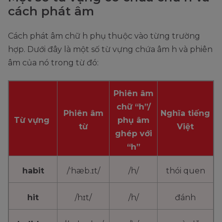
cách phát âm
Cách phát âm chữ h phụ thuộc vào từng trường
hợp. Dưới đây là một số từ vựng chứa âm h và phiên
âm của nó trong từ đó:
Phiên âm
chữ “h”/
Phiên âm
Nghĩa tiếng
Từ vựng
phụ âm
từ
Việt
ghép với
“h”
habit
/ˈhæb.ɪt/
/h/
thói quen
hit
/hɪt/
/h/
đánh