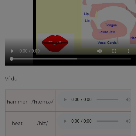
Ví dụ:
h
ammer
/ˈ
h
æm.ɚ/
h
eat
/
h
iːt/