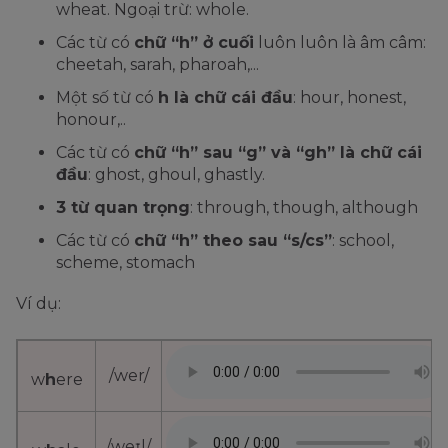
wheat. Ngoại trừ: whole.
Các từ có
chữ “h” ở cuối
luôn luôn là âm câm:
cheetah, sarah, pharoah,...
Một số từ có
h là chữ cái đầu
: hour, honest,
honour,..
Các từ có
chữ “h” sau “g” và “gh” là chữ cái
đầu
: ghost, ghoul, ghastly.
3 từ quan trọng
: through, though, although
Các từ có
chữ “h” theo sau “s/cs”
: school,
scheme, stomach
Ví dụ:
/wer/
w
h
ere
/weɪl/