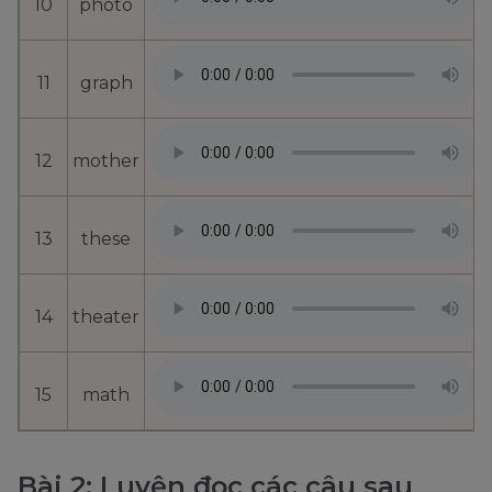
10
photo
11
graph
12
mother
13
these
14
theater
15
math
Bài 2: Luyện đọc các câu sau