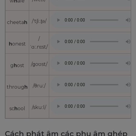
w
h
ale
/ˈtʃiː.t̬ə/
cheeta
h
/
h
onest
ˈɑː.nɪst/
/ɡoʊst/
g
h
ost
/θruː/
throug
h
/skuːl/
sc
h
ool
Cách phát âm các phụ âm ghép