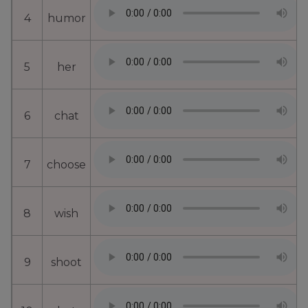
4
humor
5
her
6
chat
7
choose
8
wish
9
shoot