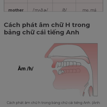
mother
/ˈmʌð.ɚ/
/ð/
mẹ, má
theater
/ˈθiː.ə.t̬ɚ/
/θ/
nhà hát
Cách phát âm chữ H trong
bảng chữ cái tiếng Anh
Cách phát âm chữ h trong bảng chữ cái tiếng Anh. (Ảnh: