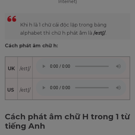
Internet)
Khi h là 1 chữ cái độc lập trong bảng
alphabet thì chữ h phát âm là
/eɪtʃ/
.
Cách phát âm chữ h:
UK
/eɪtʃ/
US
/eɪtʃ/
Cách phát âm chữ H trong 1 từ
tiếng Anh