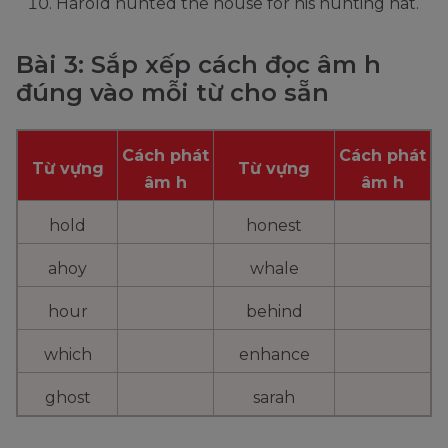
Harold hunted the house for his hunting hat.
Bài 3: Sắp xếp cách đọc âm h
đúng vào mỗi từ cho sẵn
Cách phát
Cách phát
Từ vựng
Từ vựng
âm h
âm h
hold
honest
ahoy
whale
hour
behind
which
enhance
ghost
sarah