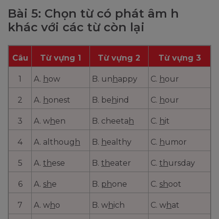
Bài 5: Chọn từ có phát âm h
khác với các từ còn lại
Câu
Từ vựng 1
Từ vựng 2
Từ vựng 3
1
A.
h
ow
B. un
h
appy
C.
h
our
2
A.
h
onest
B. be
h
ind
C.
h
our
3
A. w
h
en
B. cheeta
h
C.
h
it
4
A. althoug
h
B.
h
ealthy
C.
h
umor
5
A.
th
ese
B.
th
eater
C.
th
ursday
6
A.
sh
e
B.
ph
one
C.
sh
oot
7
A. w
h
o
B. w
h
ich
C. w
h
at