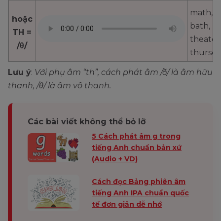
math,
hoặc
bath,
TH =
theater
/θ/
thursday,
Lưu ý
:
Với phụ âm “th”, cách phát âm /ð/ là âm hữu
thanh, /θ/ là âm vô thanh.
Các bài viết không thể bỏ lỡ
5 Cách phát âm g trong
tiếng Anh chuẩn bản xứ
(Audio + VD)
Cách đọc Bảng phiên âm
tiếng Anh IPA chuẩn quốc
tế đơn giản dễ nhớ