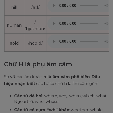
h
ill
/
h
ɪl/
/
h
uman
ˈ
h
juː.mən/
h
old
/
h
oʊld/
Chữ H là phụ âm câm
So với các âm khác,
h là âm câm phổ biến
.
Dấu
hiệu nhận biết
các từ có chữ h là âm câm gồm:
Các từ để hỏi
: where, why, when, which, what.
Ngoại trừ: who, whose.
Các từ có cụm “wh” khác
: whether, whale,