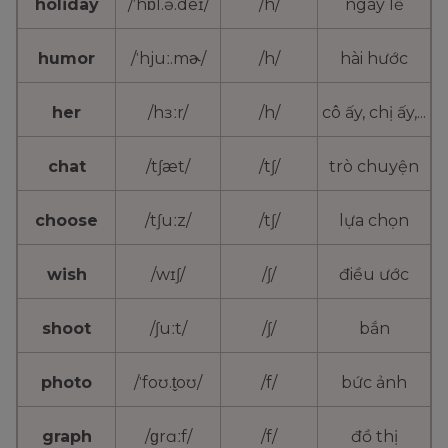
holiday
/ˈhɒl.ə.deɪ/
/h/
ngày lễ
humor
/ˈhjuː.mɚ/
/h/
hài hước
her
/hɜːr/
/h/
cô ấy, chị ấy,...
chat
/tʃæt/
/tʃ/
trò chuyện
choose
/tʃuːz/
/tʃ/
lựa chọn
wish
/wɪʃ/
/ʃ/
điều ước
shoot
/ʃuːt/
/ʃ/
bắn
photo
/ˈfoʊ.t̬oʊ/
/f/
bức ảnh
graph
/ɡrɑːf/
/f/
đồ thị