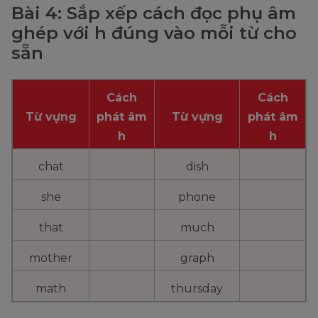
Bài 4: Sắp xếp cách đọc phụ âm
ghép với h đúng vào mỗi từ cho
sẵn
Cách
Cách
Từ vựng
phát âm
Từ vựng
phát âm
h
h
chat
dish
she
phone
that
much
mother
graph
math
thursday