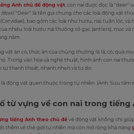
iếng Anh chủ đề động vật
, con nai được đọc là "deer" v
 /dɪər/. "Deer" là tên gọi chung cho các loài động vật th
(Cervidae), bao gồm các loài như hươu, nai, tuần lộc, và 
ủa nhiều loài hươu nai thường có gạc (antlers), mọc và
àng năm.
ng vật ăn cỏ, thức ăn của chúng thường là lá, cỏ, quả m
nhỏ. Trong văn hóa và nghệ thuật, hình ảnh con nai thư
 sự thanh thoát, nhanh nhẹn và tự do.
ố từ vựng về con nai trong tiếng
ựng tiếng Anh theo chủ đề
về động vật không chỉ giú
iết thêm về thế giới tự nhiên mà còn mở rộng khả năng