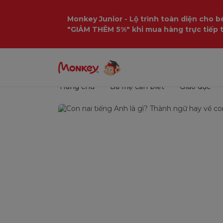
Monkey Junior - Lộ trình toàn diện cho bé
"GIẢM THÊM 5%" khi mua hàng trực tiếp 
Trang chủ
Ba mẹ cần biết
Giáo dục