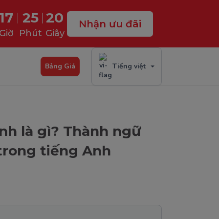
17
25
19
Nhận ưu đãi
Giờ
Phút
Giây
Bảng Giá
Tiếng việt
Anh là gì? Thành ngữ
 trong tiếng Anh