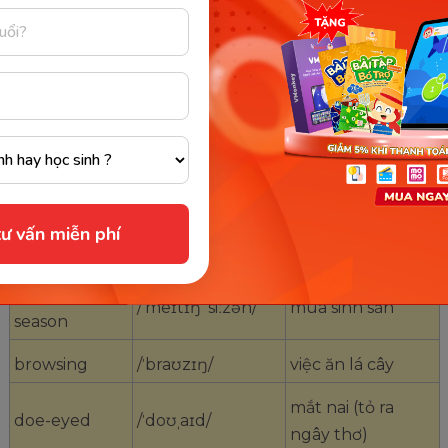
territory
/ˈtɛrəˌtɔri/
lãnh thổ
mating
/ˈmeɪtɪŋ/
giao phối
conservation
/ˌkɒnsərˈveɪʃən/
bảo tồn
hoạt động về
nocturnal
/nɒkˈtɜrnəl/
đêm
ecosystem
/ˈiːkoʊˌsɪstəm/
hệ sinh thái
ư vấn miễn phí
population
/ˌpɒpjuˈleɪʃən/
quần thể
mating
/ˈmeɪtɪŋ ˈsiːzən/
mùa sinh sản
season
browsing
/ˈbraʊzɪŋ/
việc ăn lá cây
mắt nai (tỏ ra
doe-eyed
/ˈdoʊˌaɪd/
ngây thơ)