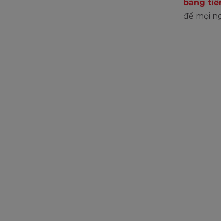
bằng tiế
để mọi n