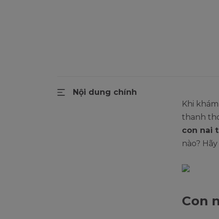
Nội dung chính
Khi khám 
thanh tho
con nai t
nào? Hãy 
Con n