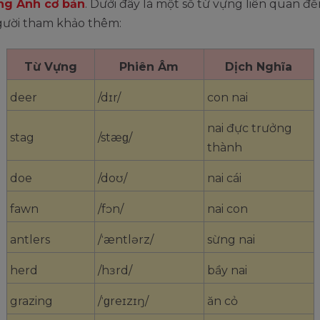
ng Anh cơ bản
. Dưới đây là một số từ vựng liên quan đế
gười tham khảo thêm:
Từ Vựng
Phiên Âm
Dịch Nghĩa
deer
/dɪr/
con nai
nai đực trưởng
stag
/stæɡ/
thành
doe
/doʊ/
nai cái
fawn
/fɔn/
nai con
antlers
/ˈæntlərz/
sừng nai
herd
/hɜrd/
bầy nai
grazing
/ˈɡreɪzɪŋ/
ăn cỏ