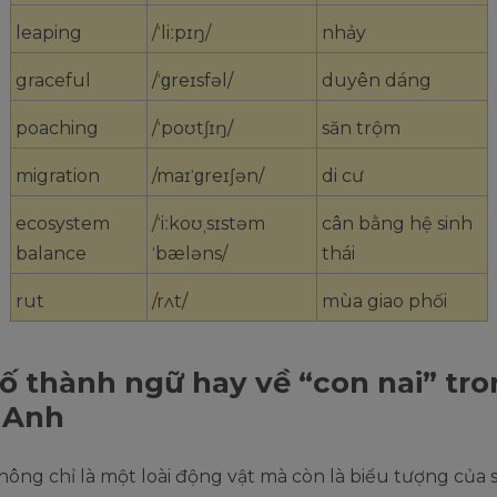
leaping
/ˈliːpɪŋ/
nhảy
graceful
/ˈɡreɪsfəl/
duyên dáng
poaching
/ˈpoʊtʃɪŋ/
săn trộm
migration
/maɪˈɡreɪʃən/
di cư
ecosystem
/ˈiːkoʊˌsɪstəm
cân bằng hệ sinh
balance
ˈbæləns/
thái
rut
/rʌt/
mùa giao phối
ố thành ngữ hay về “con nai” tr
 Anh
hông chỉ là một loài động vật mà còn là biểu tượng của 