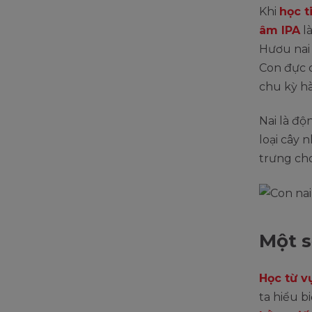
Khi
học t
âm IPA
là
Hươu nai 
Con đực c
chu kỳ h
Nai là độ
loại cây 
trưng cho
Một s
Học từ v
ta hiểu b