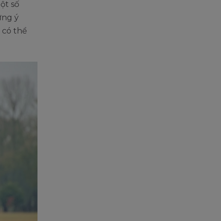
ột số
ững ý
 có thể