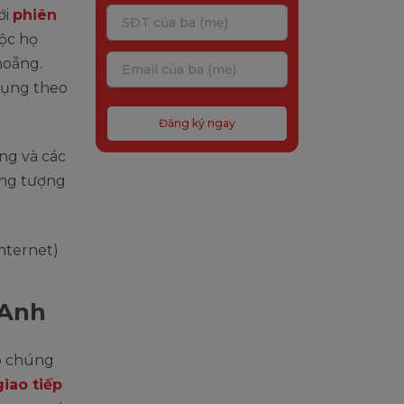
ới
phiên
uộc họ
hoẵng.
 rụng theo
Đăng ký ngay
ọng và các
ờng tượng
 Anh
p chúng
giao tiếp