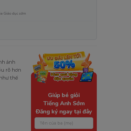
ia Giáo dục sớm
ình ảnh
ểu rõ hơn
 như thế
Giúp bé giỏi
Tiếng Anh Sớm
Đăng ký ngay tại đây