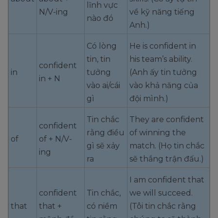
lĩnh vực
N/V-ing
về kỹ năng tiếng
nào đó
Anh.)
Có lòng
He is confident in
tin, tin
his team’s ability.
confident
in
tưởng
(Anh ấy tin tưởng
in + N
vào ai/cái
vào khả năng của
gì
đội mình.)
Tin chắc
They are confident
confident
rằng điều
of winning the
of
of + N/V-
gì sẽ xảy
match. (Họ tin chắc
ing
ra
sẽ thắng trận đấu.)
I am confident that
confident
Tin chắc,
we will succeed.
that
that +
có niềm
(Tôi tin chắc rằng