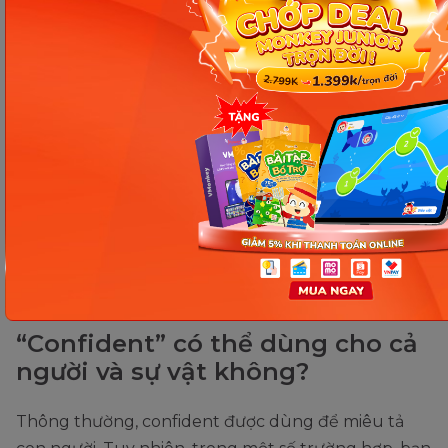
She is confident about her skills.
They are confident that their team will win.
He is confident about his future.
I am confident in my friends.
She is confident that she will get the job.
They are confident in their leader.
FAQ – Một số câu hỏi thường
gặp về Confident
“Confident” có thể dùng cho cả
người và sự vật không?
Thông thường, confident được dùng để miêu tả