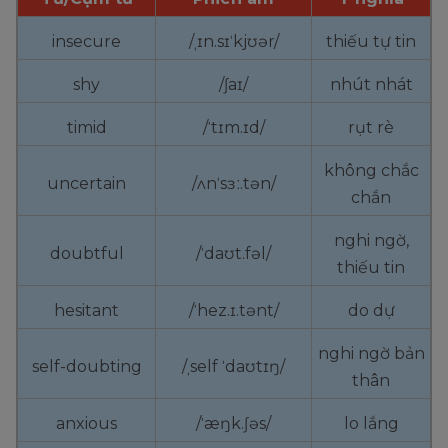
insecure
/ˌɪn.sɪˈkjʊər/
thiếu tự tin
shy
/ʃaɪ/
nhút nhát
timid
/ˈtɪm.ɪd/
rụt rè
không chắc
uncertain
/ʌnˈsɜː.tən/
chắn
nghi ngờ,
doubtful
/ˈdaʊt.fəl/
thiếu tin
hesitant
/ˈhez.ɪ.tənt/
do dự
nghi ngờ bản
self-doubting
/ˌself ˈdaʊtɪŋ/
thân
anxious
/ˈæŋk.ʃəs/
lo lắng