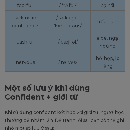
fearful
/ˈfɪə.fəl/
sợ hãi
lacking in
/ˈlæk.ɪŋ ɪn
thiếu tự tin
confidence
ˈkɒn.fɪ.dəns/
e dè, ngại
bashful
/ˈbæʃ.fəl/
ngùng
hồi hộp, lo
nervous
/ˈnɜː.vəs/
lắng
Một số lưu ý khi dùng
Confident + giới từ
Khi sử dụng confident kết hợp với giới từ, người học
thường dễ nhầm lẫn. Để tránh lỗi sai, bạn có thể ghi
nhớ một số lưu ý sau: