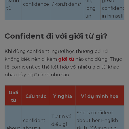
Danh
tin,
great
confidence
/ˈkɒn.fɪ.dəns/
từ
lòng
confidence
tin
in himself.
She
Confident đi với giới từ gì?
một
answered
Trạng
/
confidently
cách
the
từ
ˈkɒn.fɪ.dənt.li/
Khi dùng confident, người học thường bối rối
tự tin
question
không biết nên đi kèm
giới từ
nào cho đúng. Thực
confidently.
tế, confident có thể kết hợp với nhiều giới từ khác
tự tin
nhau tùy ngữ cảnh như sau:
Tính
He is a self-
self-
/ˌself
vào
từ
confident
confident
ˈkɒn.fɪ.dənt/
bản
ghép
speaker.
Giới
thân
Cấu trúc
Ý nghĩa
Ví dụ minh họa
từ
She is confident
Tự tin về
confident
about her English
điều gì,
about
about +
skills. (Cô ấy tự tin