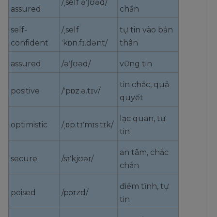
/ˌself əˈʃʊəd/
assured
chắn
self-
/ˌself
tự tin vào bản
confident
ˈkɒn.fɪ.dənt/
thân
assured
/əˈʃʊəd/
vững tin
tin chắc, quả
positive
/ˈpɒz.ə.tɪv/
quyết
lạc quan, tự
optimistic
/ˌɒp.tɪˈmɪs.tɪk/
tin
an tâm, chắc
secure
/sɪˈkjʊər/
chắn
điềm tĩnh, tự
poised
/pɔɪzd/
tin