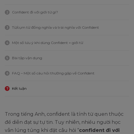
Confident đi với giới từ gì?
2
Từ/cụm từ đồng nghĩa và trái nghĩa với Confident
3
Một số lưu ý khi dùng Confident + giới từ
4
Bài tập vận dụng
5
FAQ – Một số câu hỏi thường gặp về Confident
6
Kết luận
7
Trong tiếng Anh, confident là tính từ quen thuộc
để diễn đạt sự tự tin. Tuy nhiên, nhiều người học
vẫn lúng túng khi đặt câu hỏi “
confident đi với