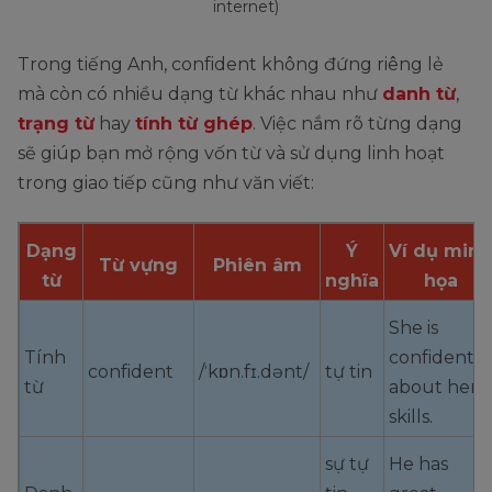
internet)
Trong tiếng Anh, confident không đứng riêng lẻ
mà còn có nhiều dạng từ khác nhau như
danh từ
,
trạng từ
hay
tính từ ghép
. Việc nắm rõ từng dạng
sẽ giúp bạn mở rộng vốn từ và sử dụng linh hoạt
trong giao tiếp cũng như văn viết:
Dạng
Ý
Ví dụ minh
Từ vựng
Phiên âm
từ
nghĩa
họa
She is
Tính
confident
confident
/ˈkɒn.fɪ.dənt/
tự tin
từ
about her
skills.
sự tự
He has