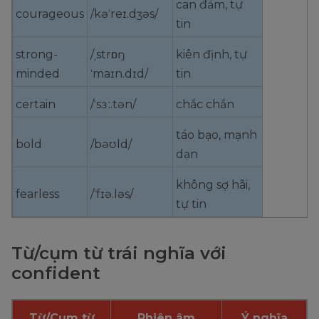
can đảm, tự
courageous
/kəˈreɪ.dʒəs/
tin
strong-
/ˌstrɒŋ
kiên định, tự
minded
ˈmaɪn.dɪd/
tin
certain
/ˈsɜː.tən/
chắc chắn
táo bạo, mạnh
bold
/bəʊld/
dạn
không sợ hãi,
fearless
/ˈfɪə.ləs/
tự tin
Từ/cụm từ trái nghĩa với
confident
Từ/Cụm từ
Phiên âm
Ý nghĩa