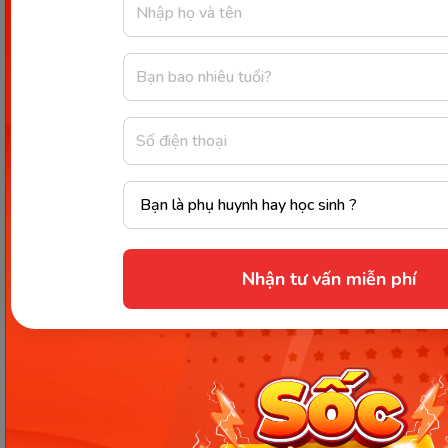
He trusts his teacher → He is …
We are sure of our decision → We are …
She feels certain about her skills → She is …
They believe their team will win → They are …
He feels sure of his future → He is …
I trust in my friends → I am …
She is sure she will get the job → She is …
They have faith in their leader → They are …
Nhận tư vấn miễn phí
Đáp án gợi ý
She is confident of winning.
I am confident that they will succeed.
He is confident in his teacher.
We are confident of our decision.