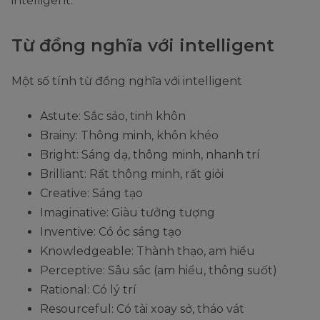
intelligent.
trí,
ˈtelɪdʒənt/
mình là một
Adjective
không
người đàn ông
(tính từ)
Từ đồng nghĩa với intelligent
hiểu
yếu đuối và
biết
kém thông
Một số tính từ đồng nghĩa với intelligent
minh.)
Astute: Sắc sảo, tinh khôn
He gave us an
Brainy: Thông minh, khôn khéo
intelligible
Bright: Sáng dạ, thông minh, nhanh trí
explanation.
Brilliant: Rất thông minh, rất giỏi
Intelligible
Dễ
(Anh ấy đã cho
Creative: Sáng tạo
hiểu
/ɪnˈtelɪdʒəbl/
chúng tôi một
Imaginative: Giàu tưởng tượng
lời giải thích dễ
Inventive: Có óc sáng tạo
hiểu.)
Knowledgeable: Thành thạo, am hiểu
Perceptive: Sâu sắc (am hiểu, thông suốt)
Khó
His script was
Rational: Có lý trí
hiểu,
Unintelligible
unintelligible.
Resourceful: Có tài xoay sở, tháo vát
không