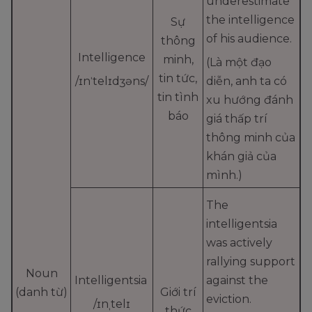
underestimate
the intelligence
Sự
of his audience.
thông
Intelligence
minh,
(Là một đạo
tin tức,
/ɪnˈtelɪdʒəns/
diễn, anh ta có
tin tình
xu hướng đánh
báo
giá thấp trí
thông minh của
khán giả của
mình.)
The
intelligentsia
was actively
rallying support
Noun
Intelligentsia
against the
(danh từ)
Giới trí
eviction.
/ɪnˌtelɪ
thức