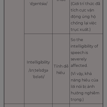
ˈdʒentsiə/
(Giới trí thức đã
tích cực vận
động ủng hộ
chống lại việc
trục xuất.)
So the
intelligibility of
speech is
severely
Intelligibility
affected.
Tính dễ
/ɪnˌtelɪdʒə
hiểu
(Vì vậy, khả
ˈbɪləti/
năng hiểu của
lời nói bị ảnh
hưởng nghiêm
trọng.)