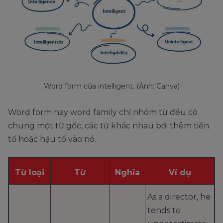
Word form của intelligent. (Ảnh: Canva)
Word form hay word family chỉ nhóm từ đều có
chung một từ gốc, các từ khác nhau bởi thêm tiền
tố hoặc hậu tố vào nó.
Từ loại
Từ
Nghĩa
Ví dụ
As a director, he
tends to