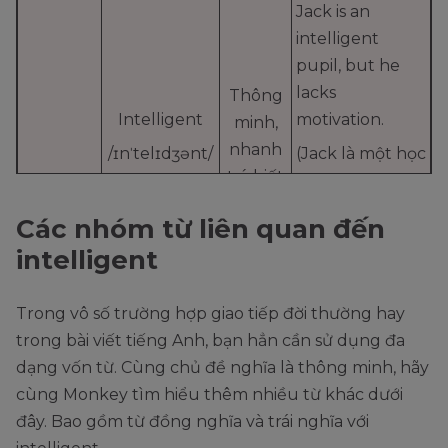
Jack is an
intelligent
pupil, but he
lacks
Thông
Intelligent
motivation.
minh,
nhanh
/ɪnˈtelɪdʒənt/
(Jack là một học
trí, biết
sinh thông
minh, tuy nhiên
Các nhóm từ liên quan đến
cậu ấy thiếu
intelligent
động lực.)
He believes him
Trong vô số trường hợp giao tiếp đời thường hay
to be a weak
Không,
trong bài viết tiếng Anh, bạn hẳn cần sử dụng đa
and
thông
dạng vốn từ. Cùng chủ đề nghĩa là thông minh, hãy
unintelligent
minh,
cùng Monkey tìm hiểu thêm nhiều từ khác dưới
Unintelligent
man.
không
đây. Bao gồm từ đồng nghĩa và trái nghĩa với
nhanh
/ˌʌnɪn
(Anh ấy tin rằng