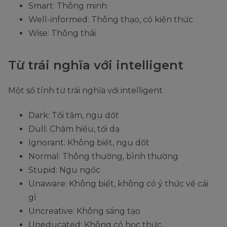
Smart: Thông minh
/ˌʌnɪn
(Kịch bản của
thể
Well-informed: Thông thạo, có kiến thức
ˈtelɪdʒəbl/
anh ấy thật khó
hiểu
Wise: Thông thái
hiểu.)
được
They are
Từ trái nghĩa với intelligent
incapable of
thinking
Một số tính từ trái nghĩa với intelligent
intelligently
Sáng
Intelligently
about politics.
Dark: Tối tăm, ngu dốt
dạ,
/ɪn
Dull: Chậm hiểu, tối dạ
thông
(Họ không có
ˈtelɪdʒəntli/
Ignorant: Không biết, ngu dốt
minh
khả năng suy
Normal: Thông thường, bình thường
nghĩ thông
Stupid: Ngu ngốc
minh về chính
Adverb
Unaware: Không biết, không có ý thức về cái
trị.)
(trạng
gì
từ)
The foreigner
Uncreative: Không sáng tạo
spoke to us
Uneducated: Không có học thức