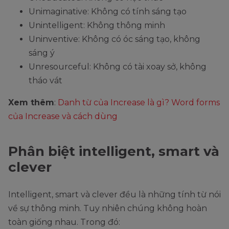
quite
Unimaginative: Không có tính sáng tạo
intelligibly.
Unintelligent: Không thông minh
Intelligibly
Dễ
Uninventive: Không có óc sáng tạo, không
(Người nước
hiểu
/ɪnˈtelɪdʒəbli/
sáng ý
ngoài nói
Unresourceful: Không có tài xoay sở, không
chuyện với
tháo vát
chúng tôi khá
dễ hiểu.)
Xem thêm
:
Danh từ của Increase là gì? Word forms
của Increase và cách dùng
Phân biệt intelligent, smart và
clever
Intelligent, smart và clever đều là những tính từ nói
về sự thông minh. Tuy nhiên chúng không hoàn
toàn giống nhau. Trong đó: