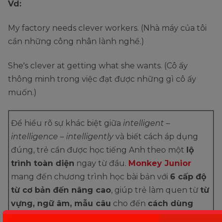
Vd:
My factory needs clever workers. (Nhà máy của tôi
cần những công nhân lành nghề.)
She's clever at getting what she wants. (Cô ấy
thông minh trong việc đạt được những gì cô ấy
muốn.)
Để hiểu rõ sự khác biệt giữa
intelligent –
intelligence – intelligently
và biết cách áp dụng
đúng, trẻ cần được học tiếng Anh theo một
lộ
trình toàn diện
ngay từ đầu.
Monkey Junior
mang đến chương trình học bài bản với
6 cấp độ
từ cơ bản đến nâng cao
, giúp trẻ làm quen từ
từ
vựng, ngữ âm, mẫu câu
cho đến
cách dùng
trong truyện và hội thoại thực tế
.