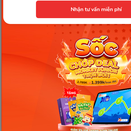
Nhận tư vấn miễn phí
Trên đây là những kiến thức hữu ích về từ
“intelligent” và
danh từ của intelligent
. Monkey
mong rằng bạn đã hiểu toàn bộ bài viết này, và
cũng sẽ thành thạo sử dụng một số word forms của
từ intelligent khi cần thiết.
#English General
Chia sẻ ngay
Thông tin trong bài viết được tổng hợp nhằm
mục đích tham khảo và có thể thay đổi mà
không cần báo trước. Quý khách vui lòng
kiểm tra lại qua các kênh chính thức hoặc liên
hệ trực tiếp với đơn vị liên quan để nắm bắt
tình hình thực tế.