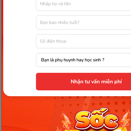
Bài tập 2: Chia động từ
He ______ (have) two sisters.
I ______ (have) breakfast at 7:00 every morning.
She ______ (have) a headache since yesterday.
We ______ (have) a great time at the party last
night.
They ______ (have) been waiting for you for
over an hour.
Nhận tư vấn miễn phí
The car ______ (have) a flat tire.
______ you ______ (have) any questions about
the project?
The dog ______ (have) a bone in its mouth.
John and his friends ______ (have) a football