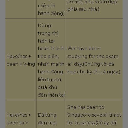
có một khu vườn đẹp
miêu tả
phía sau nhà.)
hành động)
Dùng
trong thì
hiện tại
hoàn thành
We have been
Have/has +
tiếp diễn,
studying for the exam
been + V-ing
nhấn mạnh
all day.(Chúng tôi đã
hành động
học cho kỳ thi cả ngày.)
liên tục từ
quá khứ
đến hiện tại
She has been to
Have/has +
Đã từng
Singapore several times
been to +
đến một
for business.(Cô ấy đã