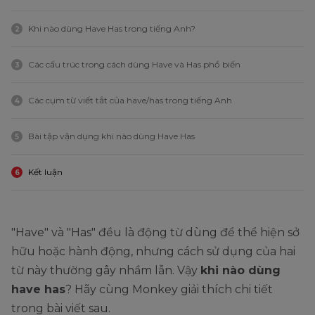
Khi nào dùng Have Has trong tiếng Anh?
2
Các cấu trúc trong cách dùng Have và Has phổ biến
3
Các cụm từ viết tắt của have/has trong tiếng Anh
4
Bài tập vận dụng khi nào dùng Have Has
5
Kết luận
6
"Have" và "Has" đều là động từ dùng để thể hiện sở
hữu hoặc hành động, nhưng cách sử dụng của hai
từ này thường gây nhầm lẫn. Vậy
khi nào dùng
have has
? Hãy cùng Monkey giải thích chi tiết
trong bài viết sau.