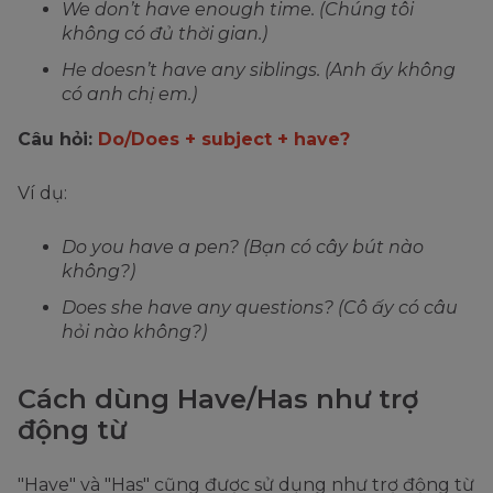
We don’t have enough time. (Chúng tôi
không có đủ thời gian.)
He doesn’t have any siblings. (Anh ấy không
có anh chị em.)
Câu hỏi:
Do/Does + subject + have?
Ví dụ:
Do you have a pen? (Bạn có cây bút nào
không?)
Does she have any questions? (Cô ấy có câu
hỏi nào không?)
Cách dùng Have/Has như trợ
động từ
"Have" và "Has" cũng được sử dụng như trợ động từ