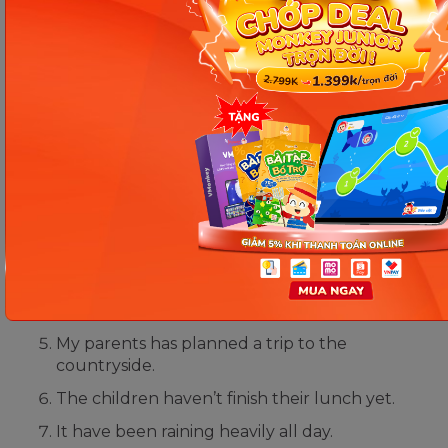
match this weekend.
She ______ (not have) time to complete the
assignment.
Bài tập 3: Sửa lỗi sai
She don’t have any siblings.
He have been working hard for the
presentation.
We has never experienced such a beautiful
sunset.
Does your friend has a bicycle?
My parents has planned a trip to the
countryside.
The children haven’t finish their lunch yet.
It have been raining heavily all day.