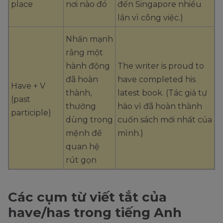
place
nơi nào đó
đến Singapore nhiều
lần vì công việc.)
Nhấn mạnh
rằng một
hành động
The writer is proud to
đã hoàn
have completed his
Have + V
thành,
latest book. (Tác giả tự
(past
thường
hào vì đã hoàn thành
participle)
dùng trong
cuốn sách mới nhất của
mệnh đề
mình.)
quan hệ
rút gọn
Các cụm từ viết tắt của
have/has trong tiếng Anh