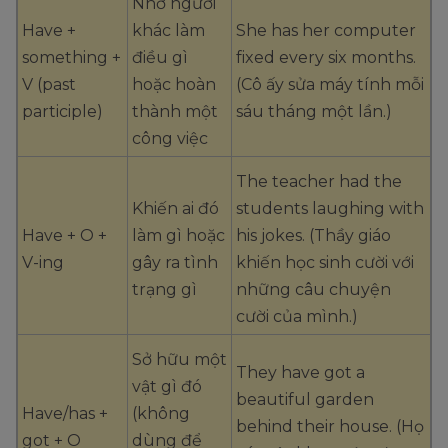
Nhờ người
Have +
khác làm
She has her computer
something +
điều gì
fixed every six months.
V (past
hoặc hoàn
(Cô ấy sửa máy tính mỗi
participle)
thành một
sáu tháng một lần.)
công việc
The teacher had the
Khiến ai đó
students laughing with
Have + O +
làm gì hoặc
his jokes. (Thầy giáo
V-ing
gây ra tình
khiến học sinh cười với
trạng gì
những câu chuyện
cười của mình.)
Sở hữu một
They have got a
vật gì đó
beautiful garden
Have/has +
(không
behind their house. (Họ
got + O
dùng để