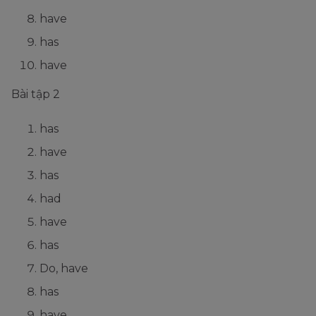
have
has
have
Bài tập 2
has
have
has
had
have
has
Do, have
has
have