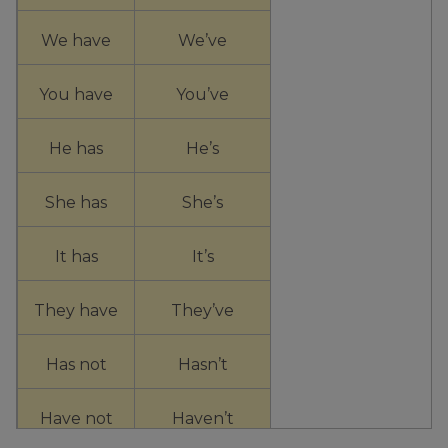
We have
We’ve
You have
You’ve
He has
He’s
She has
She’s
It has
It’s
They have
They’ve
Has not
Hasn’t
Have not
Haven’t