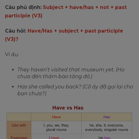
Câu phủ định:
Subject + have/has + not + past
participle (V3)
Câu hỏi:
Have/Has + subject + past participle
(V3)?
Ví dụ:
They haven’t visited that museum yet. (Họ
chưa đến thăm bảo tàng đó.)
Has she called you back? (Cô ấy đã gọi lại cho
bạn chưa?)