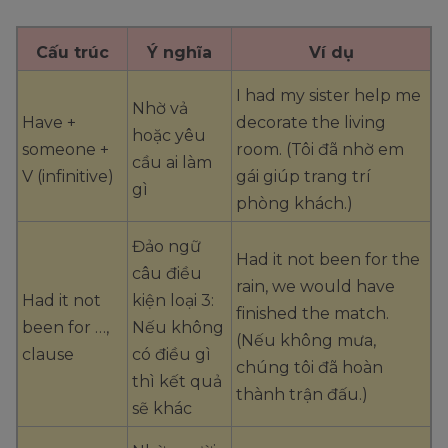
Cấu trúc
Ý nghĩa
Ví dụ
I had my sister help me
Nhờ vả
Have +
decorate the living
hoặc yêu
someone +
room. (Tôi đã nhờ em
cầu ai làm
V (infinitive)
gái giúp trang trí
gì
phòng khách.)
Đảo ngữ
Had it not been for the
câu điều
rain, we would have
Had it not
kiện loại 3:
finished the match.
been for …,
Nếu không
(Nếu không mưa,
clause
có điều gì
chúng tôi đã hoàn
thì kết quả
thành trận đấu.)
sẽ khác