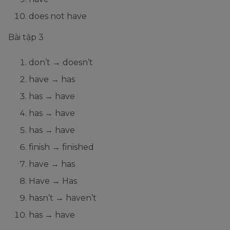
does not have
Bài tập 3
don’t → doesn’t
have → has
has → have
has → have
has → have
finish → finished
have → has
Have → Has
hasn’t → haven’t
has → have