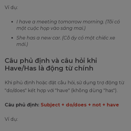
Ví dụ:
I have a meeting tomorrow morning. (Tôi có
một cuộc họp vào sáng mai.)
She has a new car. (Cô ấy có một chiếc xe
mới.)
Câu phủ định và câu hỏi khi
Have/Has là động từ chính
Khi phủ định hoặc đặt câu hỏi, sử dụng trợ động từ
"do/does" kết hợp với "have" (không dùng "has").
Câu phủ định:
Subject + do/does + not + have
Ví dụ: