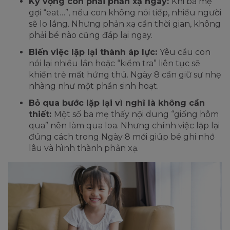
Kỳ vọng con phải phản xạ ngay:
Khi ba mẹ
gợi “eat…”, nếu con không nói tiếp, nhiều người
sẽ lo lắng. Nhưng phản xạ cần thời gian, không
phải bé nào cũng đáp lại ngay.
Biến việc lặp lại thành áp lực:
Yêu cầu con
nói lại nhiều lần hoặc “kiểm tra” liên tục sẽ
khiến trẻ mất hứng thú. Ngày 8 cần giữ sự nhẹ
nhàng như một phần sinh hoạt.
Bỏ qua bước lặp lại vì nghĩ là không cần
thiết:
Một số ba mẹ thấy nội dung “giống hôm
qua” nên làm qua loa. Nhưng chính việc lặp lại
đúng cách trong Ngày 8 mới giúp bé ghi nhớ
lâu và hình thành phản xạ.