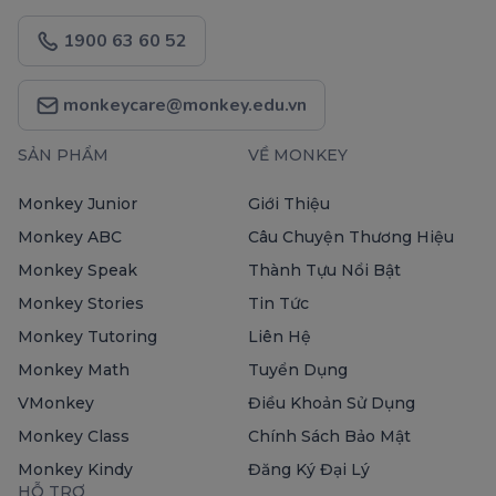
1900 63 60 52
monkeycare@monkey.edu.vn
SẢN PHẨM
VỀ MONKEY
Monkey Junior
Giới Thiệu
Monkey ABC
Câu Chuyện Thương Hiệu
Monkey Speak
Thành Tựu Nổi Bật
Monkey Stories
Tin Tức
Monkey Tutoring
Liên Hệ
Monkey Math
Tuyển Dụng
VMonkey
Điều Khoản Sử Dụng
Monkey Class
Chính Sách Bảo Mật
Monkey Kindy
Đăng Ký Đại Lý
HỖ TRỢ