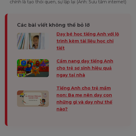
chính là tạo thói quen, sự lặp lại (Ảnh: Sưu tầm internet)
Các bài viết không thể bỏ lỡ
Dạy bé học tiếng Anh với lộ
trình kèm tài liệu học chi
tiết
Cẩm nang dạy tiếng Anh
cho trẻ sơ sinh hiệu quả
ngay tại nhà
Tiếng Anh cho trẻ mầm
non: Ba mẹ nên dạy con
những gì và dạy như thế
nào?