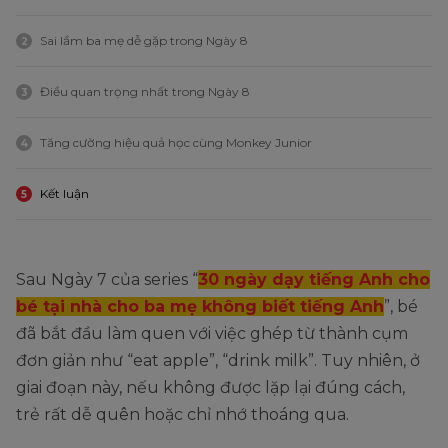
Sai lầm ba mẹ dễ gặp trong Ngày 8
2
Điều quan trọng nhất trong Ngày 8
3
Tăng cường hiệu quả học cùng Monkey Junior
4
Kết luận
5
Sau Ngày 7 của series “
30 ngày dạy tiếng Anh cho
bé tại nhà cho ba mẹ không biết tiếng Anh
”, bé
đã bắt đầu làm quen với việc ghép từ thành cụm
đơn giản như “eat apple”, “drink milk”. Tuy nhiên, ở
giai đoạn này, nếu không được lặp lại đúng cách,
trẻ rất dễ quên hoặc chỉ nhớ thoáng qua.