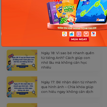
Các Bài Viết Mới Nhất
[Thảo luận] Cơn thịnh nộ (ăn
vạ) của trẻ | Kỷ luật tích cực #17
Ngày 18: Vì sao bé nhanh quên
từ tiếng Anh? Cách giúp con
nhớ lâu mà không cần học
nhiều
Ngày 17: Bé nhận diện từ nhanh
qua hình ảnh – Chìa khóa giúp
con hiểu ngay không cần dịch