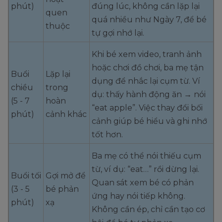
phút)
đúng lúc, không cần lặp lại
quen
quá nhiều như Ngày 7, để bé
thuộc
tự gợi nhớ lại.
Khi bé xem video, tranh ảnh
hoặc chơi đồ chơi, ba mẹ tận
Buổi
Lặp lại
dụng để nhắc lại cụm từ. Ví
chiều
trong
dụ: thấy hành động ăn → nói
(5 - 7
hoàn
“eat apple”. Việc thay đổi bối
phút)
cảnh khác
cảnh giúp bé hiểu và ghi nhớ
tốt hơn.
Ba mẹ có thể nói thiếu cụm
từ, ví dụ: “eat…” rồi dừng lại.
Buổi tối
Gợi mở để
Quan sát xem bé có phản
(3 - 5
bé phản
ứng hay nói tiếp không.
phút)
xạ
Không cần ép, chỉ cần tạo cơ