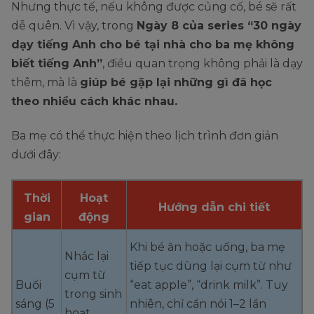
Nhưng thực tế, nếu không được củng cố, bé sẽ rất
dễ quên. Vì vậy, trong
Ngày 8 của series “30 ngày
dạy tiếng Anh cho bé tại nhà cho ba mẹ không
biết tiếng Anh”
, điều quan trọng không phải là dạy
thêm, mà là
giúp bé gặp lại những gì đã học
theo nhiều cách khác nhau.
Ba mẹ có thể thực hiện theo lịch trình đơn giản
dưới đây:
Thời
Hoạt
Hướng dẫn chi tiết
gian
động
Khi bé ăn hoặc uống, ba mẹ
Nhắc lại
tiếp tục dùng lại cụm từ như
cụm từ
Buổi
“eat apple”, “drink milk”. Tuy
trong sinh
sáng (5
nhiên, chỉ cần nói 1–2 lần
hoạt