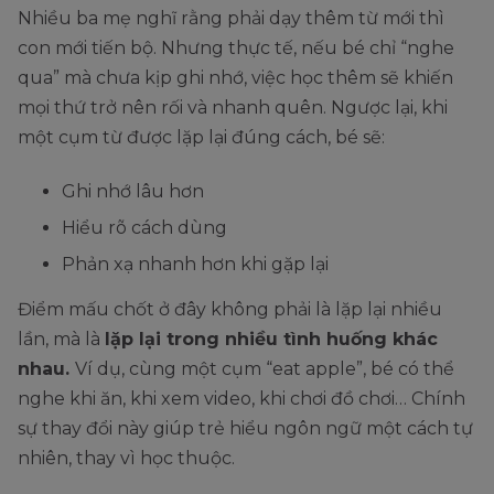
Nhiều ba mẹ nghĩ rằng phải dạy thêm từ mới thì
con mới tiến bộ. Nhưng thực tế, nếu bé chỉ “nghe
qua” mà chưa kịp ghi nhớ, việc học thêm sẽ khiến
mọi thứ trở nên rối và nhanh quên. Ngược lại, khi
một cụm từ được lặp lại đúng cách, bé sẽ:
Ghi nhớ lâu hơn
Hiểu rõ cách dùng
Phản xạ nhanh hơn khi gặp lại
Điểm mấu chốt ở đây không phải là lặp lại nhiều
lần, mà là
lặp lại trong nhiều tình huống khác
nhau.
Ví dụ, cùng một cụm “eat apple”, bé có thể
nghe khi ăn, khi xem video, khi chơi đồ chơi… Chính
sự thay đổi này giúp trẻ hiểu ngôn ngữ một cách tự
nhiên, thay vì học thuộc.