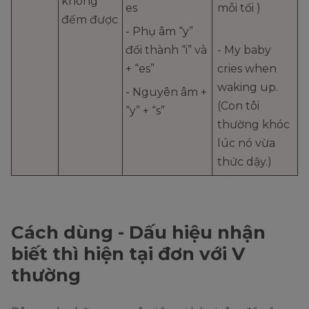
không
es
mỗi tối )
đếm được
- Phụ âm “y”
đổi thành “i” và
- My baby
+ “es”
cries when
waking up.
- Nguyên âm +
(Con tôi
“y” + “s”
thường khóc
lúc nó vừa
thức dậy.)
Cách dùng - Dấu hiệu nhận
biết thì hiện tại đơn với V
thường