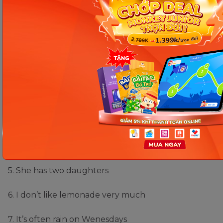
how often / she / go to the cinema / ?
she/ not/ usually/ go/ to the church/.
Đáp án:
1. How do you go to school?
2. We don’t believe ghost
3. How often do you study English?
4. Mike doesn’t play soccer in the afternoons.
5. She has two daughters
6. I don’t like lemonade very much
7. It’s often rain on Wenesdays