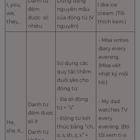
Danh từ
Dùng dạng
I, you,
I like ice
đếm
nguyên mẫu
we,
cream. (Tôi
được số
của động từ (V
they,…
thích kem.)
nhiều
nguyên)
- Misa writes
diary every
evening.
Sử dụng các
(Misa viết
quy tắc thêm
nhật ký mỗi
đuôi s/es cho
tối.)
động từ:
- Đa số động
- My dad
Danh từ
từ + “s”
watches TV
đếm được
- Động từ kết
every
số ít
He,
thúc bằng “ch,
evening. (Bố
she, it,...
Danh từ
o, s, sh, z, x” +
tôi xem ti vi