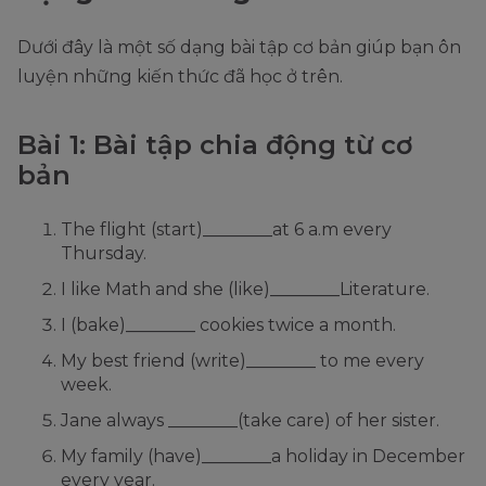
Dưới đây là một số dạng bài tập cơ bản giúp bạn ôn
luyện những kiến thức đã học ở trên.
Bài 1: Bài tập chia động từ cơ
bản
The flight (start)________at 6 a.m every
Thursday.
I like Math and she (like)________Literature.
I (bake)________ cookies twice a month.
My best friend (write)________ to me every
week.
Jane always ________(take care) of her sister.
My family (have)________a holiday in December
every year.