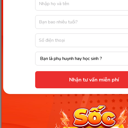
She/ daughters/ two/ have.
very/ much/ not/ like/ lemonade/I
Wednesdays/ on/ It/ rain/ often.
never/ wear/ Jane/ jeans.
phone/ his/ on/ father/ Sundays/ Danny/ every
Austria/I/from/be/Vienna.
she / not / sleep late at the weekends
we / not / believe the Prime Minister
you / understand the question?
Nhận tư vấn miễn phí
they / not / work late on Fridays
David / want some coffee?
she / have three daughters
when / she / go to her Chinese class?
why / I / have to clean up?