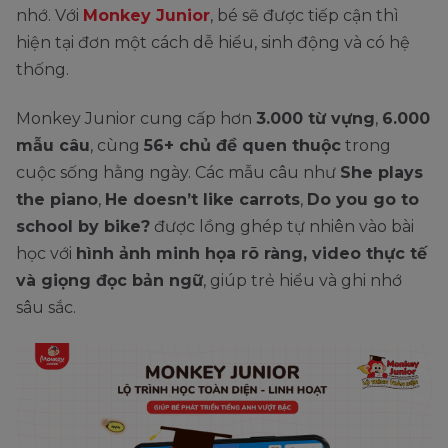
nhớ. Với
Monkey Junior
, bé sẽ được tiếp cận thì
hiện tại đơn một cách dễ hiểu, sinh động và có hệ
thống.
Monkey Junior cung cấp hơn
3.000 từ vựng
,
6.000
mẫu câu
, cùng
56+ chủ đề quen thuộc
trong
cuộc sống hằng ngày. Các mẫu câu như
She plays
the piano
,
He doesn’t like carrots
,
Do you go to
school by bike?
được lồng ghép tự nhiên vào bài
học với
hình ảnh minh họa rõ ràng, video thực tế
và giọng đọc bản ngữ
, giúp trẻ hiểu và ghi nhớ
sâu sắc.