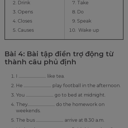
Drink
Take
Opens
Do
Closes
Speak
Causes
Wake up
Bài 4: Bài tập điền trợ động từ
thành câu phủ định
I ................................ like tea.
He ................................ play football in the afternoon.
You ................................ go to bed at midnight.
They................................ do the homework on
weekends.
The bus ................................ arrive at 8.30 a.m.