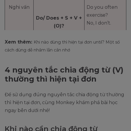
Nghi vấn
Do you often
exercise?
Do/ Does + S + V +
No, I don’t.
(O)?
(Bạn có thường
Yes, S + do/ does.
xuyên tập thể
Xem thêm:
Khi nào dùng thì hiện tại đơn until? Một số
No, S + don’t/
dục không?
cách dùng dễ nhầm lẫn cần nhớ
doesn’t.
Không, tôi
không.)
4 nguyên tắc chia động từ (V)
thường thì hiện tại đơn
Câu có từ
Why does Lisa
để hỏi
always late to
Wh + do/ does + S
(WH
work? (Tại sao
Để sử dụng đúng nguyên tắc chia động từ thường
+ V…?
question)
Lisa luôn đi làm
thì hiện tại đơn, cùng Monkey khám phá bài học
trễ?)
ngay bên dưới nhé!
Khi nào cần chia động từ