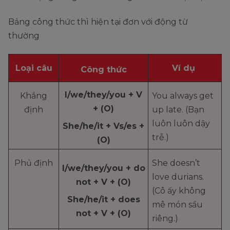
Bảng công thức thì hiện tại đơn với động từ
thường
Loại câu
Ví dụ
Công thức
I/we/they/you + V
Khẳng
You always get
+ (O)
định
up late. (Bạn
luôn luôn dậy
She/he/it + Vs/es +
trễ.)
(O)
Phủ định
She doesn’t
I/we/they/you + do
love durians.
not + V + (O)
(Cô ấy không
She/he/it + does
mê món sầu
not + V + (O)
riêng.)