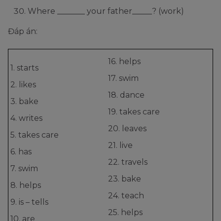
Where _______ your father­­_____? (work)
Đáp án:
16. helps
1. starts
17. swim
2. likes
18. dance
3. bake
19. takes care
4. writes
20. leaves
5. takes care
21. live
6. has
22. travels
7. swim
23. bake
8. helps
24. teach
9. is – tells
25. helps
10. are