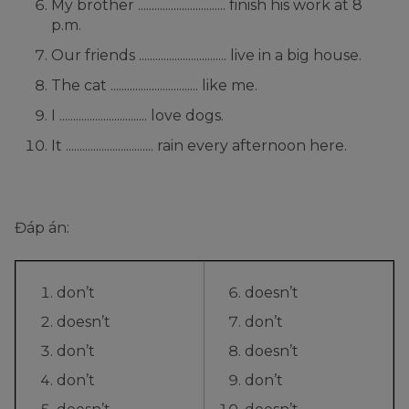
My brother ................................ finish his work at 8
p.m.
Our friends ................................ live in a big house.
The cat ................................ like me.
I ................................ love dogs.
It ................................ rain every afternoon here.
Đáp án:
don’t
doesn’t
doesn’t
don’t
don’t
doesn’t
don’t
don’t