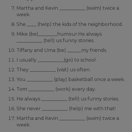
Martha and Kevin ___________ (swim) twice a
week.
She ____ (help) the kids of the neighborhood.
Mike (be)________humour.He always
___________ (tell) us funny stories.
Tiffany and Uma (be) ______my friends.
I usually ___________(go) to school.
They ___________ (visit) us often.
You ___________ (play) basketball once a week.
Tom ___________ (work) every day.
He always ___________ (tell) us funny stories.
She never ___________ (help) me with that!
Martha and Kevin ___________ (swim) twice a
week.