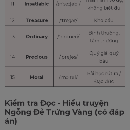
Tham lam vô độ,
11
Insatiable
/ɪnˈseɪʃəbl/
không biết đủ
12
Treasure
/ˈtreʒər/
Kho báu
Bình thường,
13
Ordinary
/ˈɔːrdneri/
tầm thường
Quý giá, quý
14
Precious
/ˈpreʃəs/
báu
Bài học rút ra /
15
Moral
/ˈmɔːrəl/
Đạo đức
Kiểm tra Đọc - Hiểu truyện
Ngỗng Đẻ Trứng Vàng (có đáp
án)