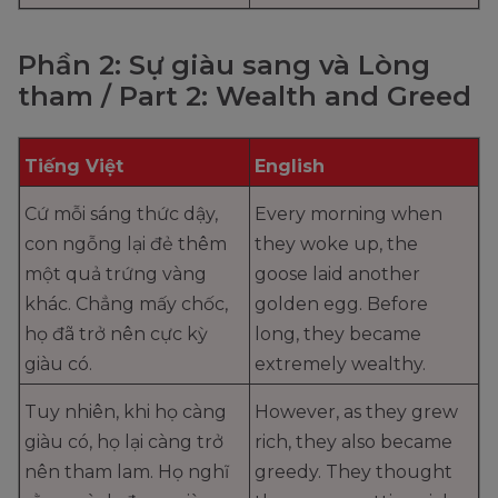
Phần 2: Sự giàu sang và Lòng
tham / Part 2: Wealth and Greed
Tiếng Việt
English
Cứ mỗi sáng thức dậy,
Every morning when
con ngỗng lại đẻ thêm
they woke up, the
một quả trứng vàng
goose laid another
khác. Chẳng mấy chốc,
golden egg. Before
họ đã trở nên cực kỳ
long, they became
giàu có.
extremely wealthy.
Tuy nhiên, khi họ càng
However, as they grew
giàu có, họ lại càng trở
rich, they also became
nên tham lam. Họ nghĩ
greedy. They thought