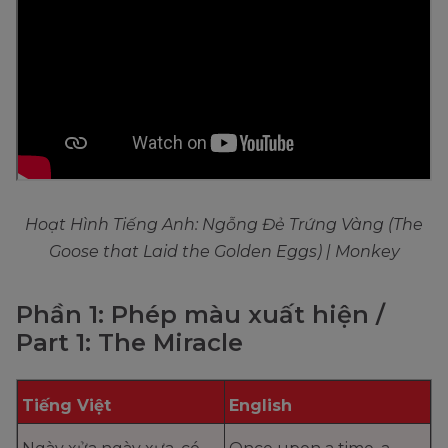
Hoạt Hình Tiếng Anh: Ngỗng Đẻ Trứng Vàng (The
Goose that Laid the Golden Eggs) | Monkey
Phần 1: Phép màu xuất hiện /
Part 1: The Miracle
Tiếng Việt
English