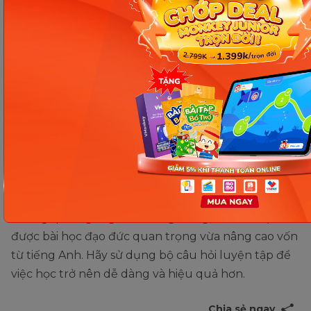
C (Nothing but ordinary goose insides - Chỉ là
nội tạng bình thường)
B (Greed can lead to losing everything you
have - Tham thì thâm)
Part 2:
Wealthy (Giàu có)
Greedy (Tham lam)
Precious (Quý giá)
Ordinary (Bình thường)
Thông qua
Ngỗng Đẻ Trứng Vàng
, trẻ vừa học
được bài học đạo đức quan trọng vừa nâng cao vốn
từ tiếng Anh. Hãy sử dụng bộ câu hỏi luyện tập để
việc học trở nên dễ dàng và hiệu quả hơn.
Chia sẻ ngay