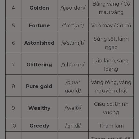
Bằng vàng / Có
4
Golden
/ˈɡəʊldən/
màu vàng
5
Fortune
/ˈfɔːrtʃən/
Vận may / Cơ đồ
Sửng sốt, kinh
6
Astonished
/əˈstɒnɪʃt/
ngạc
Lấp lánh, sáng
7
Glittering
/ˈɡlɪtərɪŋ/
loáng
/pjʊər
Vàng ròng, vàng
8
Pure gold
ɡəʊld/
nguyên chất
Giàu có, thịnh
9
Wealthy
/ˈwelθi/
vượng
10
Greedy
/ˈɡriːdi/
Tham lam