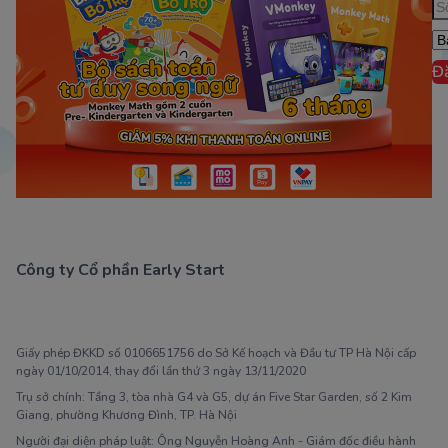
Đ
Công ty Cổ phần Early Start
1900 63 60 52
Giấy phép ĐKKD số 0106651756 do Sở Kế hoạch và Đầu tư TP Hà Nội cấp
ngày 01/10/2014, thay đổi lần thứ 3 ngày 13/11/2020
Trụ sở chính: Tầng 3, tòa nhà G4 và G5, dự án Five Star Garden, số 2 Kim
Giang, phường Khương Đình, TP. Hà Nội
Người đại diện pháp luật: Ông Nguyễn Hoàng Anh - Giám đốc điều hành