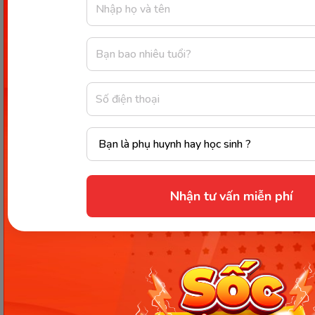
lai.
Part 3: Answer Key (Đáp án)
Nhận tư vấn miễn phí
Part 1:
B (It laid a solid gold egg every day)
C (Astonished - Sửng sốt)
C (Because they were greedy and wanted all
the gold at once)