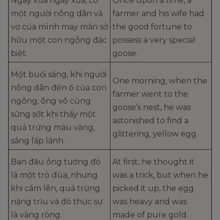
Ngày xửa ngày xưa, có
Once upon a time, a
một người nông dân và
farmer and his wife had
vợ của mình may mắn sở
the good fortune to
hữu một con ngỗng đặc
possess a very special
biệt.
goose.
Một buổi sáng, khi người
One morning, when the
nông dân đến ổ của con
farmer went to the
ngỗng, ông vô cùng
goose’s nest, he was
sửng sốt khi thấy một
astonished to find a
quả trứng màu vàng,
glittering, yellow egg.
sáng lấp lánh.
Ban đầu ông tưởng đó
At first, he thought it
là một trò đùa, nhưng
was a trick, but when he
khi cầm lên, quả trứng
picked it up, the egg
nặng trĩu và đó thực sự
was heavy and was
là vàng ròng.
made of pure gold.