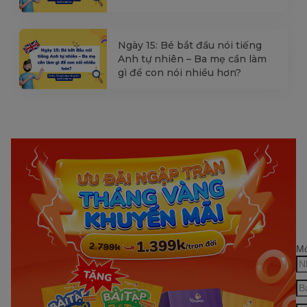
Ngày 15: Bé bắt đầu nói tiếng
Anh tự nhiên – Ba mẹ cần làm
gì để con nói nhiều hơn?
Mớ