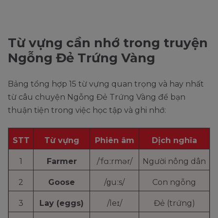
Từ vựng cần nhớ trong truyện
Ngỗng Đẻ Trứng Vàng
Bảng tổng hợp 15 từ vựng quan trọng và hay nhất
từ câu chuyện Ngỗng Đẻ Trứng Vàng để bạn
thuận tiện trong việc học tập và ghi nhớ:
STT
Từ vựng
Phiên âm
Dịch nghĩa
1
Farmer
/ˈfɑːrmər/
Người nông dân
2
Goose
/ɡuːs/
Con ngỗng
3
Lay (eggs)
/leɪ/
Đẻ (trứng)