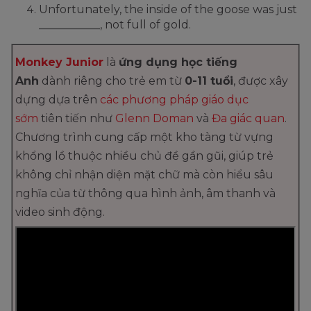
Unfortunately, the inside of the goose was just
___________, not full of gold.
Monkey Junior
là
ứng dụng học tiếng
Anh
dành riêng cho trẻ em từ
0-11 tuổi
, được xây
dựng dựa trên
các phương pháp giáo dục
sớm
tiên tiến như
Glenn Doman
và
Đa giác quan
.
Chương trình cung cấp một kho tàng từ vựng
khổng lồ thuộc nhiều chủ đề gần gũi, giúp trẻ
không chỉ nhận diện mặt chữ mà còn hiểu sâu
nghĩa của từ thông qua hình ảnh, âm thanh và
video sinh động.