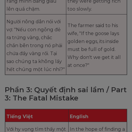
rằng mình đang giàu
they were getting rich
lên quá chậm.
too slowly.
Người nông dân nói với
The farmer said to his
vợ: "Nếu con ngỗng đẻ
wife, "If the goose lays
ra trứng vàng, chắc
golden eggs, its inside
chắn bên trong nó phải
must be full of gold.
chứa đầy vàng rồi. Tại
Why don't we get it all
sao chúng ta không lấy
at once?"
hết chúng một lúc nhỉ?"
Phần 3: Quyết định sai lầm / Part
3: The Fatal Mistake
Tiếng Việt
English
Với hy vọng tìm thấy một
In the hope of finding a