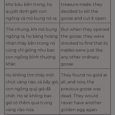
kho báu bên trong, họ
treasure inside, they
quyết định giết con
decided to kill the
ngỗng và mổ bụng nó ra.
goose and cut it open.
Thế nhưng, khi mổ bụng
But when they opened
ngỗng ra, họ bàng hoàng
the goose, they were
nhận thấy bên trong nó
shocked to find that its
cũng chỉ giống như bao
insides were just like
con ngỗng bình thường
any other ordinary
khác.
goose.
Họ không tìm thấy một
They found no gold at
chút vàng nào, và bây giờ,
all, and now, the
con ngỗng quý giá đã
precious goose was
chết. Họ sẽ không bao
dead. They would
giờ có thêm quả trứng
never have another
vàng nào nữa.
golden egg again.